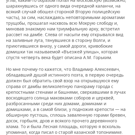
углы, каким-то образом попал на Московскую (возможно,
ВОДНЫЕ ВИДЫ СПОРТА
ОБРАЗОВАНИЕ
шарахнувшись от одного вида очередной каланчи, на
всякий случай обошел стороной Вторую полицейскую
ХОККЕЙ С МЯЧОМ
ПРОИСШЕСТВИЯ
часть), за сим, наслаждаясь неповторимыми ароматами
трущобы, прошагал насквозь всю Мокрую слободу и,
миновав знакомую нам триумфальную арку, встретил
рассвет на дамбе. Cлева от насыпи ему открывался вид
на заливные луга, тянувшиеся в сторону Волги, и
приютившиеся внизу, у самой дороги, кривобокие
домишки так называемой «Въезжей улицы», которая
спустя четверть века будет описана А.М. Горьким.
Но мне почему-то кажется, что Владимир Алексеевич,
обладавший душой истинного поэта, в первую очередь
должен был обратить свой взор на открывшуюся ему
справа от дамбы великолепную панораму города с
крепостными стенами и башнями, сверкавшими в лучах
восходящего солнца маковками соборов и церквей,
разбросанными среди них домами, домиками и
домишками, а в самой близи, у подножия крепости — на
обширную пустошь, сплошь заваленную горами бревен,
досок, горбыля, дров и всякого прочего деревянного
хлама. То и была Лесная площадь, которую я вскользь
упоминал, когда писал о старой казанской топонимике.