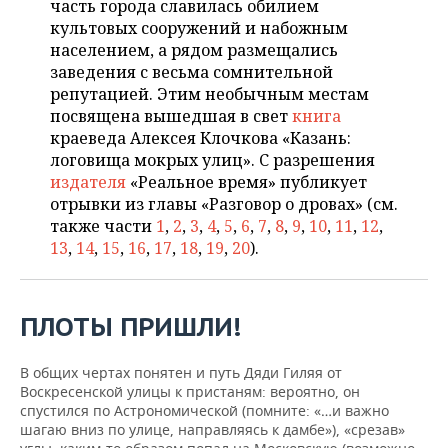
часть города славилась обилием
НЕФТЕХИМИЯ
культовых сооружений и набожным
РОЗНИЧНАЯ ТОРГОВЛЯ
НОВОСТИ ТЕХНОЛОГИЙ
МЕРОПРИЯТИЯ
населением, а рядом размещались
НЕФТЬ
заведения с весьма сомнительной
ТРАНСПОРТ
IT
НОВОСТИ МЕРОПРИЯТИЙ
СПОРТ
репутацией. Этим необычным местам
ОПК
посвящена вышедшая в свет
книга
УСЛУГИ
МЕДИА
ВЫЕЗДНАЯ РЕДАКЦИЯ
НОВОСТИ СПОРТА
ОБЩЕСТВО
краеведа Алексея Клочкова «Казань:
ЭНЕРГЕТИКА
логовища мокрых улиц». С разрешения
ТЕЛЕКОММУНИКАЦИИ
БИЗНЕС-БРАНЧИ
ФУТБОЛ
НОВОСТИ ОБЩЕСТВА
ФОТОГАЛЕРЕЯ
издателя
«Реальное время» публикует
отрывки из главы «Разговор о дровах» (см.
ONLINE-КОНФЕРЕНЦИИ
ХОККЕЙ
ВЛАСТЬ
СЮЖЕТЫ
также части
1
,
2
,
3
,
4
,
5
,
6
,
7
,
8
,
9
,
10
,
11
,
12
,
13
,
14
,
15
,
16
,
17
,
18
,
19
,
20
).
ОТКРЫТАЯ ЛЕКЦИЯ
БАСКЕТБОЛ
ИНФРАСТРУКТУРА
СПРАВОЧНИК
ВОЛЕЙБОЛ
ИСТОРИЯ
СПИСОК ПЕРСОН
ПОЛНАЯ ВЕРСИЯ
ПЛОТЫ ПРИШЛИ!
КИБЕРСПОРТ
КУЛЬТУРА
СПИСОК КОМПАНИЙ
В общих чертах понятен и путь Дяди Гиляя от
Воскресенской улицы к пристаням: вероятно, он
ФИГУРНОЕ КАТАНИЕ
МЕДИЦИНА
спустился по Астрономической (помните: «…и важно
шагаю вниз по улице, направляясь к дамбе»), «срезав»