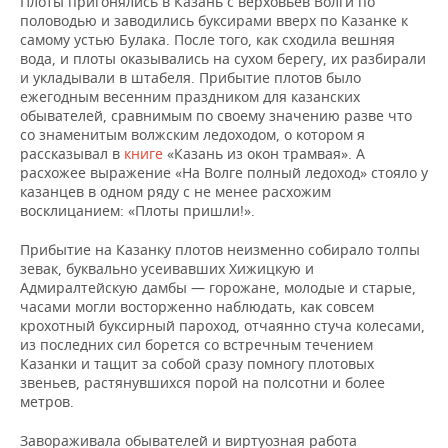
Плоты пригонялись в Казань с верховьев Волги по
половодью и заводились буксирами вверх по Казанке к
самому устью Булака. После того, как сходила вешняя
вода, и плоты оказывались на сухом берегу, их разбирали
и укладывали в штабеля. Прибытие плотов было
ежегодным весенним праздником для казанских
обывателей, сравнимым по своему значению разве что
со знаменитым волжским ледоходом, о котором я
рассказывал в
книге
«Казань из окон трамвая». А
расхожее выражение «На Волге полный ледоход» стояло у
казанцев в одном ряду с не менее расхожим
восклицанием: «Плоты пришли!».
Прибытие на Казанку плотов неизменно собирало толпы
зевак, буквально усеивавших Хижицкую и
Адмиралтейскую дамбы — горожане, молодые и старые,
часами могли восторженно наблюдать, как совсем
крохотный буксирный пароход, отчаянно стуча колесами,
из последних сил борется со встречным течением
Казанки и тащит за собой сразу помногу плотовых
звеньев, растянувшихся порой на полсотни и более
метров.
Завораживала обывателей и виртуозная работа