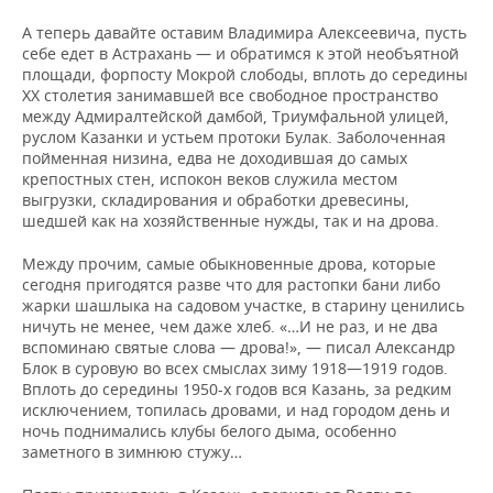
А теперь давайте оставим Владимира Алексеевича, пусть
себе едет в Астрахань — и обратимся к этой необъятной
площади, форпосту Мокрой слободы, вплоть до середины
ХХ столетия занимавшей все свободное пространство
между Адмиралтейской дамбой, Триумфальной улицей,
руслом Казанки и устьем протоки Булак. Заболоченная
пойменная низина, едва не доходившая до самых
крепостных стен, испокон веков служила местом
выгрузки, складирования и обработки древесины,
шедшей как на хозяйственные нужды, так и на дрова.
Между прочим, самые обыкновенные дрова, которые
сегодня пригодятся разве что для растопки бани либо
жарки шашлыка на садовом участке, в старину ценились
ничуть не менее, чем даже хлеб. «…И не раз, и не два
вспоминаю святые слова — дрова!», — писал Александр
Блок в суровую во всех смыслах зиму 1918—1919 годов.
Вплоть до середины 1950-х годов вся Казань, за редким
исключением, топилась дровами, и над городом день и
ночь поднимались клубы белого дыма, особенно
заметного в зимнюю стужу…