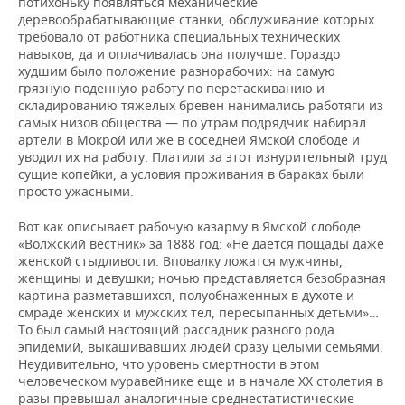
потихоньку появляться механические
деревообрабатывающие станки, обслуживание которых
требовало от работника специальных технических
навыков, да и оплачивалась она получше. Гораздо
худшим было положение разнорабочих: на самую
грязную поденную работу по перетаскиванию и
складированию тяжелых бревен нанимались работяги из
самых низов общества — по утрам подрядчик набирал
артели в Мокрой или же в соседней Ямской слободе и
уводил их на работу. Платили за этот изнурительный труд
сущие копейки, а условия проживания в бараках были
просто ужасными.
Вот как описывает рабочую казарму в Ямской слободе
«Волжский вестник» за 1888 год: «Не дается пощады даже
женской стыдливости. Вповалку ложатся мужчины,
женщины и девушки; ночью представляется безобразная
картина разметавшихся, полуобнаженных в духоте и
смраде женских и мужских тел, пересыпанных детьми»…
То был самый настоящий рассадник разного рода
эпидемий, выкашивавших людей сразу целыми семьями.
Неудивительно, что уровень смертности в этом
человеческом муравейнике еще и в начале ХХ столетия в
разы превышал аналогичные среднестатистические