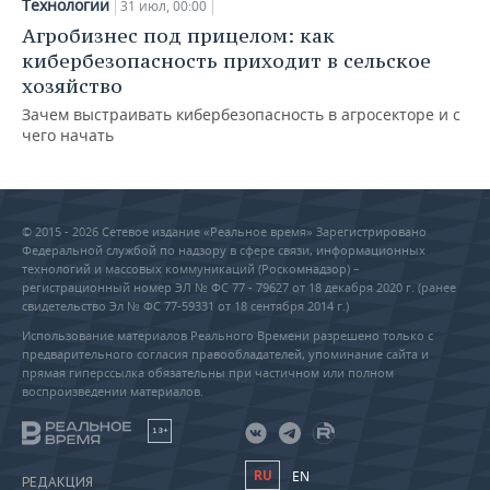
Технологии
31 июл, 00:00
Агробизнес под прицелом: как
кибербезопасность приходит в сельское
хозяйство
Зачем выстраивать кибербезопасность в агросекторе и с
чего начать
© 2015 - 2026 Сетевое издание «Реальное время» Зарегистрировано
Федеральной службой по надзору в сфере связи, информационных
технологий и массовых коммуникаций (Роскомнадзор) –
регистрационный номер ЭЛ № ФС 77 - 79627 от 18 декабря 2020 г. (ранее
свидетельство Эл № ФС 77-59331 от 18 сентября 2014 г.)
Использование материалов Реального Времени разрешено только с
предварительного согласия правообладателей, упоминание сайта и
прямая гиперссылка обязательны при частичном или полном
воспроизведении материалов.
18+
RU
EN
РЕДАКЦИЯ