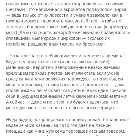
сплавщиков, которые так ловко управлялись со своими
шестами, что напоминали акробатов под куполом цирка
— ведь только от их ловкости и умения зависело, как в
нужный момент повернуть массивный плот, чтобы не
зацепить бревном какое-нибудь препятствие (к примеру,
мост). Да и опасность, которой ежесекундно подвергались
сплавщики, была сродни цирковой — сколько их
погибало, раздавленных тяжелыми бревнами!
…Но как же за сто небольшим лет изменились времена!
Ведь в ту пору казанские (и не только казанские)
мальчишки, вероятно, завороженные незабываемым
зрелищем прихода плотов, мечтали стать если уж не
сразу капитанами волжских пароходов, то по меньшей
мере лоцманами, а некоторые юные романтики — даже
сплавщиками леса! Советские дети все как один грезили
себя в будущем военными летчиками или космонавтами!
А сейчас — даже и не знаю, но будем надеяться, что
место для мечты все еще осталось в юных сердцах.
Ну да ладно, возвращаемся к нашим дровам. Справочное
издание «Вся Казань» за 1910 год дает на Лесной
площади как минимум семь торговцев лесным товаром,