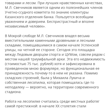
товарами и лесом. При лучших нравственных качествах,
М.Л. Свечников является одним из полезнейших членов
Учетно-ссудного комитета по знанию клиентуры
Казанского отделения банка. Пользуется всеобщим
уважением и доверием. Беспристрастный и вполне
независимый человек».
В Мокрой слободе М.Л. Свечников владел весьма
вместительными каменными дровяными и лесными
складами, помещавшимися в самом начале Успенской
улицы, на четной ее стороне. Сегодня это площадка
между Ледовым дворцом спорта и ЦУМом, совсем рядом с
местом нашей триумфальной арки. Эта его недвижимость
(стоимостью 75 тыс. рублей) хотя и зафиксирована в
приведенном мною формуляре, но функциональная ее
принадлежность почему-то в нем не указана. Помимо
складских строений, была у Михаила Лукича и
собственная лесопилка, которая помещалась где-то
неподалеку — вероятно, на территории современного
стадиона.
Работа на лесопилке считалась среди местных работяг
самой престижной: в начале ХХ столетия стали