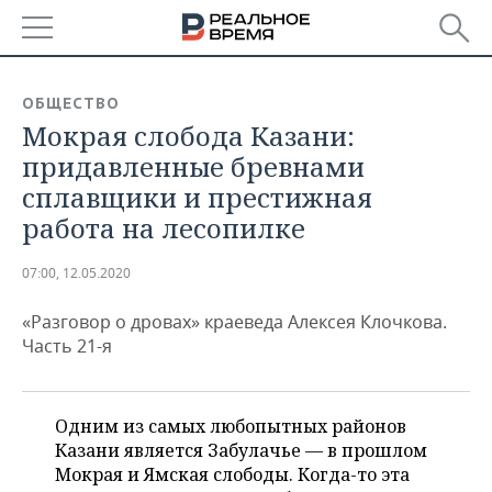
РЕГИОНЫ
ОБЩЕСТВО
Мокрая слобода Казани:
БАШКОРТОСТАН
НОВОСТИ
придавленные бревнами
ТАТАРСТАН
АНАЛИТИКА
сплавщики и престижная
работа на лесопилке
УДМУРТИЯ
НОВОСТИ АНАЛИТИКИ
ЭКОНОМИКА
07:00, 12.05.2020
ДЕКЛАРАЦИИ О ДОХОДАХ
НОВОСТИ ЭКОНОМИКИ
ПРОМЫШЛЕННОСТЬ
«Разговор о дровах» краеведа Алексея Клочкова.
КОРОЛИ ГОСЗАКАЗА ПФО
ФИНАНСЫ
НОВОСТИ
НЕДВИЖИМОСТЬ
Часть 21-я
ПРОМЫШЛЕННОСТИ
ВУЗЫ ТАТАРСТАНА
БАНКИ
НОВОСТИ НЕДВИЖИМОСТИ
АВТО
АГРОПРОМ
Одним из самых любопытных районов
КОМУ ПРИНАДЛЕЖАТ
БЮДЖЕТ
НОВОСТИ АВТО
БИЗНЕС
ТОРГОВЫЕ ЦЕНТРЫ
МАШИНОСТРОЕНИЕ
Казани является Забулачье — в прошлом
ТАТАРСТАНА
Мокрая и Ямская слободы. Когда-то эта
ИНВЕСТИЦИИ
НОВОСТИ БИЗНЕСА
ТЕХНОЛОГИИ