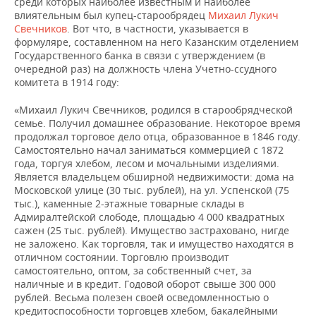
среди которых наиболее известным и наиболее
влиятельным был купец-старообрядец
Михаил Лукич
Свечников
. Вот что, в частности, указывается в
формуляре, составленном на него Казанским отделением
Государственного банка в связи с утверждением (в
очередной раз) на должность члена Учетно-ссудного
комитета в 1914 году:
«Михаил Лукич Свечников, родился в старообрядческой
семье. Получил домашнее образование. Некоторое время
продолжал торговое дело отца, образованное в 1846 году.
Самостоятельно начал заниматься коммерцией с 1872
года, торгуя хлебом, лесом и мочальными изделиями.
Является владельцем обширной недвижимости: дома на
Московской улице (30 тыс. рублей), на ул. Успенской (75
тыс.), каменные 2-этажные товарные склады в
Адмиралтейской слободе, площадью 4 000 квадратных
сажен (25 тыс. рублей). Имущество застраховано, нигде
не заложено. Как торговля, так и имущество находятся в
отличном состоянии. Торговлю производит
самостоятельно, оптом, за собственный счет, за
наличные и в кредит. Годовой оборот свыше 300 000
рублей. Весьма полезен своей осведомленностью о
кредитоспособности торговцев хлебом, бакалейными