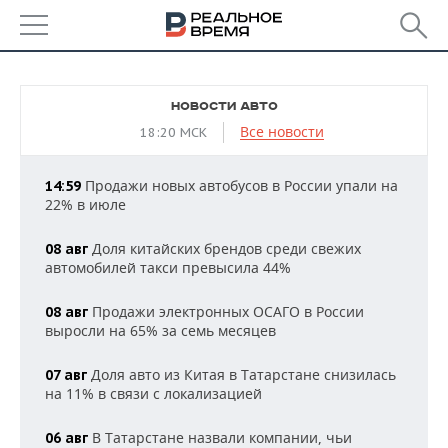
РЕГИОНЫ
НОВОСТИ АВТО
БАШКОРТОСТАН
НОВОСТИ
Все новости
18:20 МСК
ТАТАРСТАН
АНАЛИТИКА
Продажи новых автобусов в России упали на
14:59
22% в июле
УДМУРТИЯ
НОВОСТИ АНАЛИТИКИ
ЭКОНОМИКА
Доля китайских брендов среди свежих
08 авг
ДЕКЛАРАЦИИ О ДОХОДАХ
НОВОСТИ ЭКОНОМИКИ
ПРОМЫШЛЕННОСТЬ
автомобилей такси превысила 44%
КОРОЛИ ГОСЗАКАЗА ПФО
ФИНАНСЫ
НОВОСТИ
НЕДВИЖИМОСТЬ
Продажи электронных ОСАГО в России
08 авг
ПРОМЫШЛЕННОСТИ
выросли на 65% за семь месяцев
ВУЗЫ ТАТАРСТАНА
БАНКИ
НОВОСТИ НЕДВИЖИМОСТИ
АВТО
АГРОПРОМ
Доля авто из Китая в Татарстане снизилась
07 авг
КОМУ ПРИНАДЛЕЖАТ
БЮДЖЕТ
НОВОСТИ АВТО
БИЗНЕС
на 11% в связи с локализацией
ТОРГОВЫЕ ЦЕНТРЫ
МАШИНОСТРОЕНИЕ
ТАТАРСТАНА
В Татарстане назвали компании, чьи
ИНВЕСТИЦИИ
НОВОСТИ БИЗНЕСА
06 авг
ТЕХНОЛОГИИ