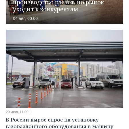
ВОДНЫЕ ВИДЫ СПОРТА
ОБРАЗОВАНИЕ
производство растет, но рынок
уходит к конкурентам
ХОККЕЙ С МЯЧОМ
ПРОИСШЕСТВИЯ
04 авг, 00:00
29 июл, 11:00
В России вырос спрос на установку
газобаллонного оборудования в машину