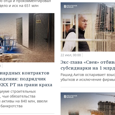
ю отца и прокомментировал
дело и иск на 651 млн
22 июл, 00:00
Экс-глава «Свея» отбив
0
субсидиарки на 1 млрд
иардных контрактов
Рашид Аитов оспаривает взы
юдения: подрядчик
убытков и исключение фирмы
КХ РТ на грани краха
циуме строительных
, чьи обязательства
 активы на 840 млн, ввели
 банкротства