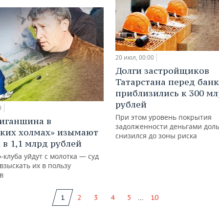
20 июл, 00:00
Долги застройщиков
Татарстана перед бан
приблизились к 300 м
рублей
0
При этом уровень покрытия
иганшина в
задолженности деньгами дол
ких холмах» изымают
снизился до зоны риска
 в 1,1 млрд рублей
‑клуба уйдут с молотка — суд
взыскать их в пользу
в
...
1
2
3
4
5
10