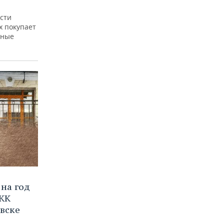
сти
х покупает
ьные
на год
 ЖК
вске