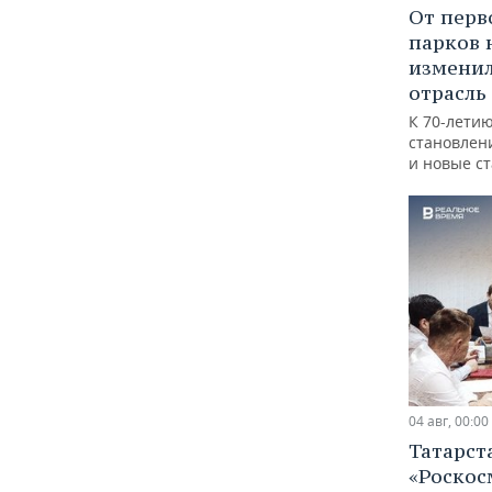
От перв
парков 
изменил
отрасль
К 70-лети
становлен
и новые с
04 авг, 00:00
Татарст
«Роскос