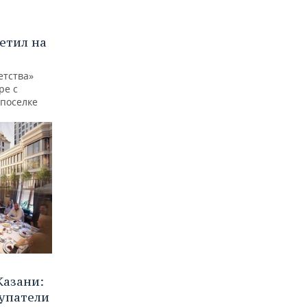
етил на
етства»
ре с
 поселке
Казани:
купатели