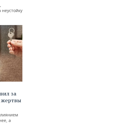
,
а неустойку
вил за
 жертвы
влиянием
нее, а