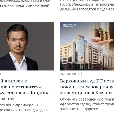
ммерческих площадей в ОКН
Госстройнадзором Татарстана
азанских предпринимателей
дольщики готовятся к судам з
0
24 июл, 00:00
й человек к
Верховный суд РТ оста
ию не готовится»:
покупателем квартиру
Фаттахов из Лондона
мошенников в Казани
Казани
Отменить совершенную под 
аферистов сделку станет труд
го вице-премьера РТ
заключить — дороже
е связывать свои доходы с