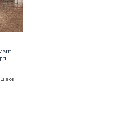
ками
лрд
ьщиков