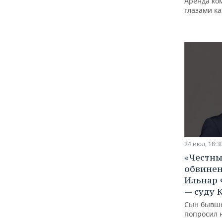
Аренда ко
глазами к
24 июл, 18:3
«Честны
обвинен
Ильнар 
— суду 
Сын бывше
попросил н