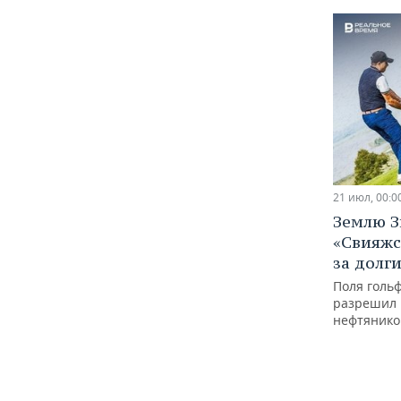
21 июл, 00:0
Землю З
«Свияжс
за долги
Поля гольф
разрешил 
нефтянико