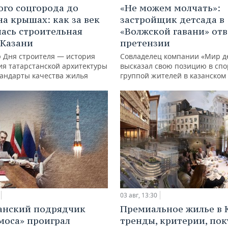
ого соцгорода до
«Не можем молчать»:
на крышах: как за век
застройщик детсада в
ась строительная
«Волжской гавани» отв
 Казани
претензии
ю Дня строителя — история
Совладелец компании «Мир д
ия татарстанской архитектуры
высказал свою позицию в спо
тандарты качества жилья
группой жителей в казанском
03 авг, 13:30
анский подрядчик
Премиальное жилье в 
моса» проиграл
тренды, критерии, по