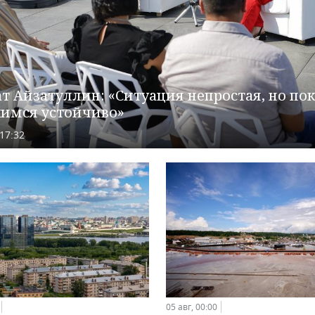
т Айзатуллин: «Ситуация непростая, но по
имся устойчиво»
 17:32
05 авг, 00:00