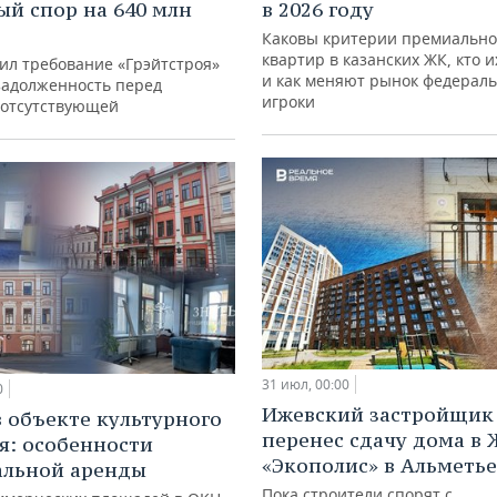
ый спор на 640 млн
в 2026 году
Каковы критерии премиально
квартир в казанских ЖК, кто и
нил требование «Грэйтстроя»
и как меняют рынок федерал
задолженность перед
игроки
отсутствующей
31 июл, 00:00
0
Ижевский застройщик 
в объекте культурного
перенес сдачу дома в
я: особенности
«Экополис» в Альметье
альной аренды
Пока строители спорят с