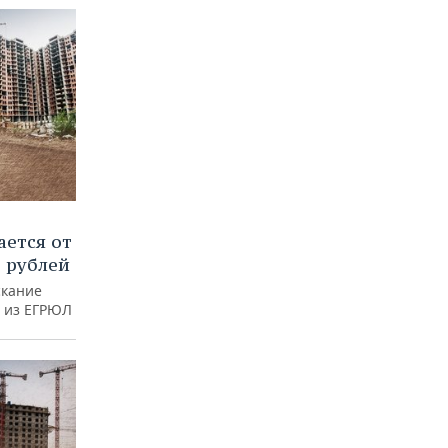
ается от
 рублей
скание
 из ЕГРЮЛ