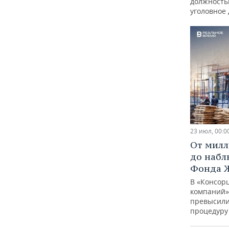
должность
уголовное 
23 июл, 00:0
От милл
до набл
Фонда Ж
В «Консор
компаний»
превысили
процедуру