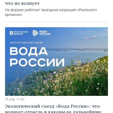
ВОДНЫЕ ВИДЫ СПОРТА
ОБРАЗОВАНИЕ
что их волнует
На форуме работает выездная редакция «Реального
ХОККЕЙ С МЯЧОМ
ПРОИСШЕСТВИЯ
времени»
16 апр, 11:45
Экологический съезд «Вода России»: что
волнует отрасль и каковы ее дальнейшие