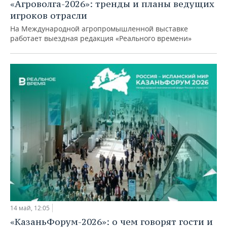
«Агроволга-2026»: тренды и планы ведущих
НЕФТЕХИМИЯ
игроков отрасли
РОЗНИЧНАЯ ТОРГОВЛЯ
НОВОСТИ ТЕХНОЛОГИЙ
МЕРОПРИЯТИЯ
НЕФТЬ
На Международной агропромышленной выставке
работает выездная редакция «Реального времени»
ТРАНСПОРТ
IT
НОВОСТИ МЕРОПРИЯТИЙ
СПОРТ
ОПК
УСЛУГИ
МЕДИА
ВЫЕЗДНАЯ РЕДАКЦИЯ
НОВОСТИ СПОРТА
ОБЩЕСТВО
ЭНЕРГЕТИКА
ТЕЛЕКОММУНИКАЦИИ
БИЗНЕС-БРАНЧИ
ФУТБОЛ
НОВОСТИ ОБЩЕСТВА
ФОТОГАЛЕРЕЯ
ONLINE-КОНФЕРЕНЦИИ
ХОККЕЙ
ВЛАСТЬ
СЮЖЕТЫ
ОТКРЫТАЯ ЛЕКЦИЯ
БАСКЕТБОЛ
ИНФРАСТРУКТУРА
СПРАВОЧНИК
ВОЛЕЙБОЛ
ИСТОРИЯ
СПИСОК ПЕРСОН
ПОЛНАЯ ВЕРСИЯ
КИБЕРСПОРТ
КУЛЬТУРА
СПИСОК КОМПАНИЙ
ФИГУРНОЕ КАТАНИЕ
МЕДИЦИНА
14 май, 12:05
«КазаньФорум-2026»: о чем говорят гости и