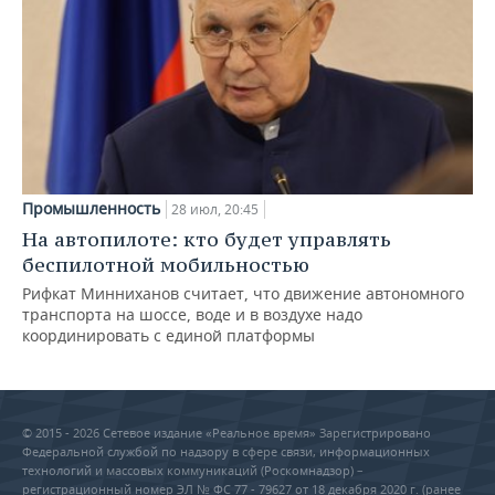
Промышленность
28 июл, 20:45
На автопилоте: кто будет управлять
беспилотной мобильностью
Рифкат Минниханов считает, что движение автономного
транспорта на шоссе, воде и в воздухе надо
координировать с единой платформы
© 2015 - 2026 Сетевое издание «Реальное время» Зарегистрировано
Федеральной службой по надзору в сфере связи, информационных
технологий и массовых коммуникаций (Роскомнадзор) –
регистрационный номер ЭЛ № ФС 77 - 79627 от 18 декабря 2020 г. (ранее