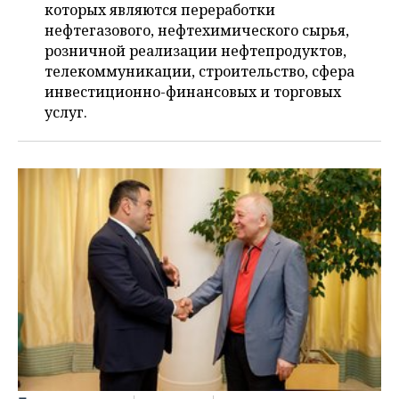
ВОДНЫЕ ВИДЫ СПОРТА
ОБРАЗОВАНИЕ
которых являются переработки
нефтегазового, нефтехимического сырья,
ХОККЕЙ С МЯЧОМ
ПРОИСШЕСТВИЯ
розничной реализации нефтепродуктов,
телекоммуникации, строительство, сфера
инвестиционно-финансовых и торговых
услуг.