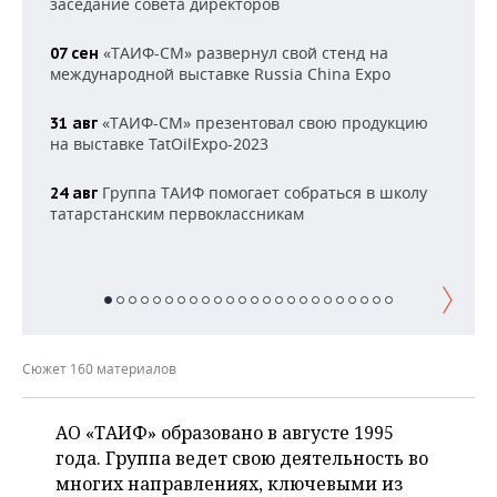
заседание совета директоров
НЕФТЕХИМИЯ
РОЗНИЧНАЯ ТОРГОВЛЯ
НОВОСТИ ТЕХНОЛОГИЙ
МЕРОПРИЯТИЯ
«ТАИФ-СМ» развернул свой стенд на
07 сен
НЕФТЬ
международной выставке Russia China Expo
ТРАНСПОРТ
IT
НОВОСТИ МЕРОПРИЯТИЙ
СПОРТ
ОПК
«ТАИФ-СМ» презентовал свою продукцию
31 авг
УСЛУГИ
МЕДИА
ВЫЕЗДНАЯ РЕДАКЦИЯ
НОВОСТИ СПОРТА
ОБЩЕСТВО
на выставке TatOilExpo-2023
ЭНЕРГЕТИКА
Группа ТАИФ помогает собраться в школу
ТЕЛЕКОММУНИКАЦИИ
БИЗНЕС-БРАНЧИ
ФУТБОЛ
НОВОСТИ ОБЩЕСТВА
24 авг
ФОТОГАЛЕРЕЯ
татарстанским первоклассникам
ONLINE-КОНФЕРЕНЦИИ
ХОККЕЙ
ВЛАСТЬ
СЮЖЕТЫ
ОТКРЫТАЯ ЛЕКЦИЯ
БАСКЕТБОЛ
ИНФРАСТРУКТУРА
СПРАВОЧНИК
ВОЛЕЙБОЛ
ИСТОРИЯ
СПИСОК ПЕРСОН
ПОЛНАЯ ВЕРСИЯ
Сюжет 160 материалов
КИБЕРСПОРТ
КУЛЬТУРА
СПИСОК КОМПАНИЙ
АО «ТАИФ» образовано в августе 1995
ФИГУРНОЕ КАТАНИЕ
МЕДИЦИНА
года. Группа ведет свою деятельность во
многих направлениях, ключевыми из