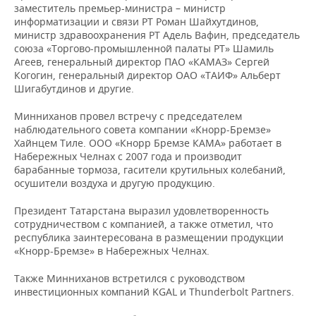
НЕФТЕХИМИЯ
заместитель премьер-министра – министр
информатизации и связи РТ Роман Шайхутдинов,
РОЗНИЧНАЯ ТОРГОВЛЯ
НОВОСТИ ТЕХНОЛОГИЙ
МЕРОПРИЯТИЯ
министр здравоохранения РТ Адель Вафин, председатель
НЕФТЬ
союза «Торгово-промышленной палаты РТ» Шамиль
ТРАНСПОРТ
IT
НОВОСТИ МЕРОПРИЯТИЙ
СПОРТ
Агеев, генеральный директор ПАО «КАМАЗ» Сергей
ОПК
Когогин, генеральный директор ОАО «ТАИФ» Альберт
Шигабутдинов и другие.
УСЛУГИ
МЕДИА
ВЫЕЗДНАЯ РЕДАКЦИЯ
НОВОСТИ СПОРТА
ОБЩЕСТВО
ЭНЕРГЕТИКА
Минниханов провел встречу с председателем
ТЕЛЕКОММУНИКАЦИИ
БИЗНЕС-БРАНЧИ
ФУТБОЛ
НОВОСТИ ОБЩЕСТВА
ФОТОГАЛЕРЕЯ
наблюдательного совета компании «Кнорр-Бремзе»
Хайнцем Тиле. ООО «Кнорр Бремзе КАМА» работает в
ONLINE-КОНФЕРЕНЦИИ
ХОККЕЙ
ВЛАСТЬ
СЮЖЕТЫ
Набережных Челнах с 2007 года и производит
барабанные тормоза, гасители крутильных колебаний,
осушители воздуха и другую продукцию.
ОТКРЫТАЯ ЛЕКЦИЯ
БАСКЕТБОЛ
ИНФРАСТРУКТУРА
СПРАВОЧНИК
Президент Татарстана выразил удовлетворенность
ВОЛЕЙБОЛ
ИСТОРИЯ
СПИСОК ПЕРСОН
ПОЛНАЯ ВЕРСИЯ
сотрудничеством с компанией, а также отметил, что
республика заинтересована в размещении продукции
«Кнорр-Бремзе» в Набережных Челнах.
КИБЕРСПОРТ
КУЛЬТУРА
СПИСОК КОМПАНИЙ
Также Минниханов встретился с руководством
ФИГУРНОЕ КАТАНИЕ
МЕДИЦИНА
инвестиционных компаний KGAL и Thunderbolt Partners.