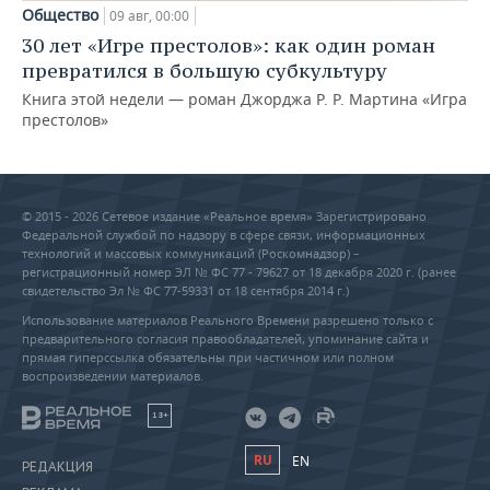
Общество
09 авг, 00:00
30 лет «Игре престолов»: как один роман
превратился в большую субкультуру
Книга этой недели — роман Джорджа Р. Р. Мартина «Игра
престолов»
© 2015 - 2026 Сетевое издание «Реальное время» Зарегистрировано
Федеральной службой по надзору в сфере связи, информационных
технологий и массовых коммуникаций (Роскомнадзор) –
регистрационный номер ЭЛ № ФС 77 - 79627 от 18 декабря 2020 г. (ранее
свидетельство Эл № ФС 77-59331 от 18 сентября 2014 г.)
Использование материалов Реального Времени разрешено только с
предварительного согласия правообладателей, упоминание сайта и
прямая гиперссылка обязательны при частичном или полном
воспроизведении материалов.
18+
RU
EN
РЕДАКЦИЯ