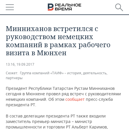
РЕГИОНЫ
Минниханов встретился с
БАШКОРТОСТАН
НОВОСТИ
руководством немецких
компаний в рамках рабочего
ТАТАРСТАН
АНАЛИТИКА
визита в Мюнхен
УДМУРТИЯ
НОВОСТИ АНАЛИТИКИ
ЭКОНОМИКА
13:16, 19.09.2017
Сюжет:
ДЕКЛАРАЦИИ О ДОХОДАХ
НОВОСТИ ЭКОНОМИКИ
Группа компаний «ТАИФ» – история, деятельность,
ПРОМЫШЛЕННОСТЬ
партнеры
КОРОЛИ ГОСЗАКАЗА ПФО
ФИНАНСЫ
НОВОСТИ
НЕДВИЖИМОСТЬ
Президент Республики Татарстан Рустам Минниханов
ПРОМЫШЛЕННОСТИ
сегодня в Мюнхене провел ряд встреч с руководителями
немецких компаний. Об этом
сообщает
пресс-служба
ВУЗЫ ТАТАРСТАНА
БАНКИ
НОВОСТИ НЕДВИЖИМОСТИ
АВТО
АГРОПРОМ
президента РТ.
КОМУ ПРИНАДЛЕЖАТ
БЮДЖЕТ
НОВОСТИ АВТО
БИЗНЕС
В состав делегации президента РТ также входили
ТОРГОВЫЕ ЦЕНТРЫ
МАШИНОСТРОЕНИЕ
заместитель премьер-министра – министр
ТАТАРСТАНА
ИНВЕСТИЦИИ
НОВОСТИ БИЗНЕСА
ТЕХНОЛОГИИ
промышленности и торговли РТ Альберт Каримов,