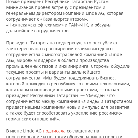
ВОДНЫЕ ВИДЫ СПОРТА
ОБРАЗОВАНИЕ
Позже президент Республики Татарстан Рустам
Минниханов провел встречу с президентом и
генеральным директором компании Linde AG, которая
ХОККЕЙ С МЯЧОМ
ПРОИСШЕСТВИЯ
сотрудничает с «Казаньоргсинтезом»,
«Нижнекамскнефтехимом» и ТАИФ-НК, и обсудил
дальнейшее сотрудничество.
Президент Татарстана подчеркнул, что республика
заинтересована в расширении взаимовыгодного
сотрудничества с многоотраслевой компанией «Linde
AG», мировым лидером в области производства
промышленных газов и инжиниринга. Стороны обсудили
текущие проекты и варианты дальнейшего
сотрудничества. «Мы будем поддерживать бизнес,
который приходит в республику со своими технологиями,
капиталом и инновационными проектами, — сказал
президент Республики Татарстан. — Убежден, что
сотрудничество между компанией «Линде» и Татарстаном
придаст нашим компаниям новый импульс для развития,
а также будет способствовать укреплению российско-
германских отношений».
В июне Linde AG
подписала
соглашение на
проектирование и поставку оборудования по проекту