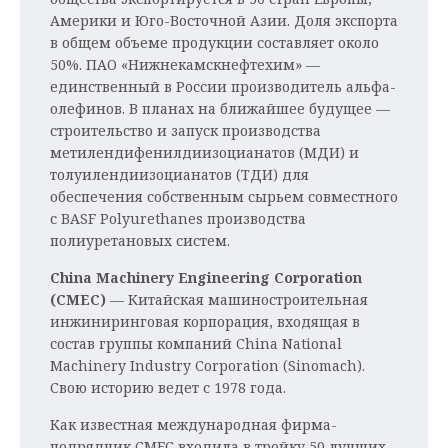
Америки и Юго-Восточной Азии. Доля экспорта
в общем объеме продукции составляет около
50%. ПАО «Нижнекамскнефтехим» —
единственный в России производитель альфа-
олефинов. В планах на ближайшее будущее —
строительство и запуск производства
метилендифенилдиизоцианатов (МДИ) и
толуилендиизоцианатов (ТДИ) для
обеспечения собственным сырьем совместного
с BASF Polyurethanes производства
полиуретановых систем.
China
Machinery
Engineering
Corporation
(
CMEC)
— Китайская машиностроительная
инжиниринговая корпорация, входящая в
состав группы компаний China National
Machinery Industry Corporation (Sinomach).
Свою историю ведет с 1978 года.
Как известная международная фирма-
подрядчик СМЕС входила в тройку 50 лучших