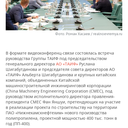
НЕФТЕХИМИЯ
РОЗНИЧНАЯ ТОРГОВЛЯ
НОВОСТИ ТЕХНОЛОГИЙ
МЕРОПРИЯТИЯ
НЕФТЬ
ТРАНСПОРТ
IT
НОВОСТИ МЕРОПРИЯТИЙ
СПОРТ
ОПК
Фото: Роман Хасаев / realnoevremya.ru
УСЛУГИ
МЕДИА
ВЫЕЗДНАЯ РЕДАКЦИЯ
НОВОСТИ СПОРТА
ОБЩЕСТВО
ЭНЕРГЕТИКА
ТЕЛЕКОММУНИКАЦИИ
БИЗНЕС-БРАНЧИ
ФУТБОЛ
НОВОСТИ ОБЩЕСТВА
ФОТОГАЛЕРЕЯ
В формате видеоконференц-связи состоялась встреча
руководства Группы ТАИФ под председательством
ONLINE-КОНФЕРЕНЦИИ
ХОККЕЙ
ВЛАСТЬ
СЮЖЕТЫ
генерального директора
АО «ТАИФ»
Руслана
Шигабутдинова и председателя совета директоров АО
«ТАИФ» Альберта Шигабутдинова и крупных китайских
ОТКРЫТАЯ ЛЕКЦИЯ
БАСКЕТБОЛ
ИНФРАСТРУКТУРА
СПРАВОЧНИК
компаний, объединенных Китайской
машиностроительной инжиниринговой корпорации
ВОЛЕЙБОЛ
ИСТОРИЯ
СПИСОК ПЕРСОН
ПОЛНАЯ ВЕРСИЯ
(China Machinery Engineering Corporation (СМЕС), под
руководством исполнительного директора правления-
президента СМЕС Фан Яншуи, претендующих на участие
КИБЕРСПОРТ
КУЛЬТУРА
СПИСОК КОМПАНИЙ
в реализации проекта по строительству на территории
ПАО «Нижнекамскнефтехим» нового производства
ФИГУРНОЕ КАТАНИЕ
МЕДИЦИНА
полипропилена, проектной мощностью 400 тыс. тонн в
год (ПП-400).