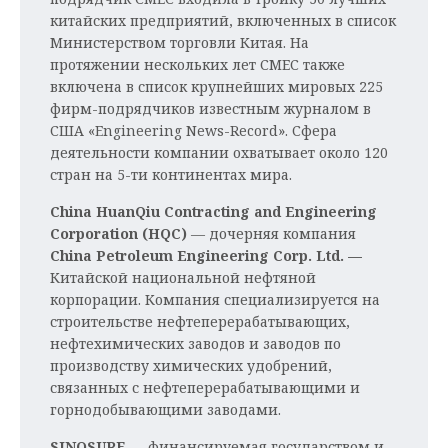
китайских предприятий, включенных в список
Министерством торговли Китая. На
протяжении нескольких лет СМЕС также
включена в список крупнейших мировых 225
фирм-подрядчиков известным журналом в
США «Engineering News-Record». Сфера
деятельности компании охватывает около 120
стран на 5-ти континентах мира.
China
HuanQiu
Contracting
and
Engineering
Corporation (
HQC)
— дочерняя компания
China
Petroleum
Engineering
Corp
.
Ltd
. —
Китайской национальной нефтяной
корпорации. Компания специализируется на
строительстве нефтеперерабатывающих,
нефтехимических заводов и заводов по
производству химических удобрений,
связанных с нефтеперерабатывающими и
горнодобывающими заводами.
SINOSURE
— финансируемая государством и