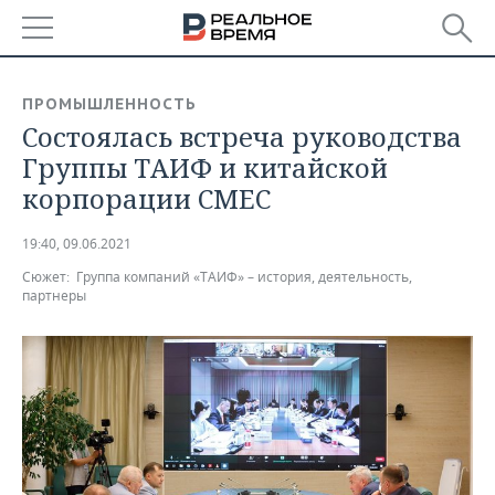
РЕГИОНЫ
ПРОМЫШЛЕННОСТЬ
Состоялась встреча руководства
БАШКОРТОСТАН
НОВОСТИ
Группы ТАИФ и китайской
ТАТАРСТАН
АНАЛИТИКА
корпорации СМЕС
УДМУРТИЯ
НОВОСТИ АНАЛИТИКИ
ЭКОНОМИКА
19:40, 09.06.2021
Сюжет:
Группа компаний «ТАИФ» – история, деятельность,
ДЕКЛАРАЦИИ О ДОХОДАХ
НОВОСТИ ЭКОНОМИКИ
ПРОМЫШЛЕННОСТЬ
партнеры
КОРОЛИ ГОСЗАКАЗА ПФО
ФИНАНСЫ
НОВОСТИ
НЕДВИЖИМОСТЬ
ПРОМЫШЛЕННОСТИ
ВУЗЫ ТАТАРСТАНА
БАНКИ
НОВОСТИ НЕДВИЖИМОСТИ
АВТО
АГРОПРОМ
КОМУ ПРИНАДЛЕЖАТ
БЮДЖЕТ
НОВОСТИ АВТО
БИЗНЕС
ТОРГОВЫЕ ЦЕНТРЫ
МАШИНОСТРОЕНИЕ
ТАТАРСТАНА
ИНВЕСТИЦИИ
НОВОСТИ БИЗНЕСА
ТЕХНОЛОГИИ