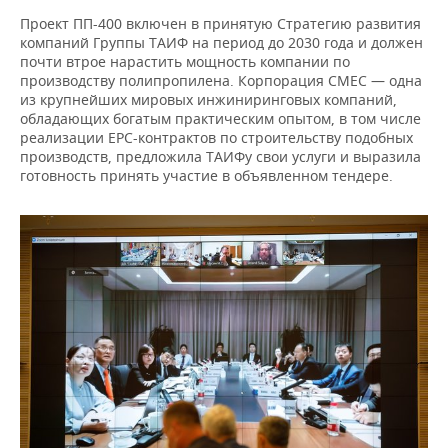
ВОДНЫЕ ВИДЫ СПОРТА
ОБРАЗОВАНИЕ
Проект ПП-400 включен в принятую Стратегию развития
компаний Группы ТАИФ на период до 2030 года и должен
ХОККЕЙ С МЯЧОМ
ПРОИСШЕСТВИЯ
почти втрое нарастить мощность компании по
производству полипропилена. Корпорация СМЕС — одна
из крупнейших мировых инжиниринговых компаний,
обладающих богатым практическим опытом, в том числе
реализации EPC-контрактов по строительству подобных
производств, предложила ТАИФу свои услуги и выразила
готовность принять участие в объявленном тендере.