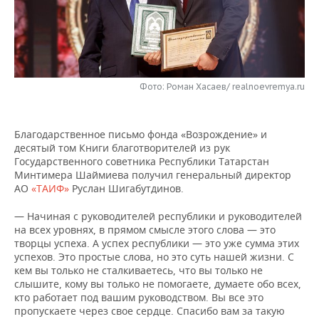
НЕФТЕХИМИЯ
РОЗНИЧНАЯ ТОРГОВЛЯ
НОВОСТИ ТЕХНОЛОГИЙ
МЕРОПРИЯТИЯ
НЕФТЬ
ТРАНСПОРТ
IT
НОВОСТИ МЕРОПРИЯТИЙ
СПОРТ
ОПК
Фото: Роман Хасаев/ realnoevremya.ru
УСЛУГИ
МЕДИА
ВЫЕЗДНАЯ РЕДАКЦИЯ
НОВОСТИ СПОРТА
ОБЩЕСТВО
ЭНЕРГЕТИКА
ТЕЛЕКОММУНИКАЦИИ
БИЗНЕС-БРАНЧИ
ФУТБОЛ
НОВОСТИ ОБЩЕСТВА
ФОТОГАЛЕРЕЯ
Благодарственное письмо фонда «Возрождение» и
десятый том Книги благотворителей из рук
ONLINE-КОНФЕРЕНЦИИ
ХОККЕЙ
ВЛАСТЬ
СЮЖЕТЫ
Государственного советника Республики Татарстан
Минтимера Шаймиева получил генеральный директор
АО
«ТАИФ»
Руслан Шигабутдинов.
ОТКРЫТАЯ ЛЕКЦИЯ
БАСКЕТБОЛ
ИНФРАСТРУКТУРА
СПРАВОЧНИК
— Начиная с руководителей республики и руководителей
ВОЛЕЙБОЛ
ИСТОРИЯ
СПИСОК ПЕРСОН
ПОЛНАЯ ВЕРСИЯ
на всех уровнях, в прямом смысле этого слова — это
творцы успеха. А успех республики — это уже сумма этих
КИБЕРСПОРТ
КУЛЬТУРА
СПИСОК КОМПАНИЙ
успехов. Это простые слова, но это суть нашей жизни. С
кем вы только не сталкиваетесь, что вы только не
слышите, кому вы только не помогаете, думаете обо всех,
ФИГУРНОЕ КАТАНИЕ
МЕДИЦИНА
кто работает под вашим руководством. Вы все это
пропускаете через свое сердце. Спасибо вам за такую