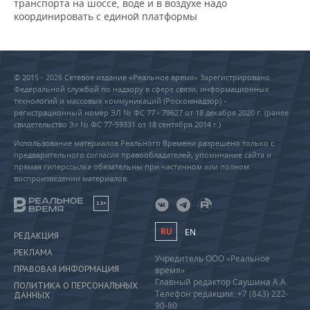
транспорта на шоссе, воде и в воздухе надо
координировать с единой платформы
© 2015 - 2026 Сетевое издание «Реальное время» Зарегистрировано
Федеральной службой по надзору в сфере связи, информационных
технологий и массовых коммуникаций (Роскомнадзор) –
регистрационный номер ЭЛ № ФС 77 - 79627 от 18 декабря 2020 г. (ранее
свидетельство Эл № ФС 77-59331 от 18 сентября 2014 г.)
Использование материалов Реального Времени разрешено только с
предварительного согласия правообладателей, упоминание сайта и
прямая гиперссылка обязательны при частичном или полном
воспроизведении материалов.
18+
RU
EN
РЕДАКЦИЯ
РЕКЛАМА
Учредитель ООО «Реальное
ПРАВОВАЯ ИНФОРМАЦИЯ
время»
Главный редактор Саушина А.А.
ПОЛИТИКА О ПЕРСОНАЛЬНЫХ
Телефон редакции: +7 (843) 222-
ДАННЫХ
90-80