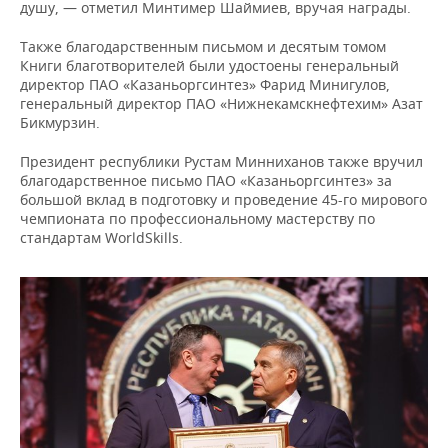
ВОДНЫЕ ВИДЫ СПОРТА
ОБРАЗОВАНИЕ
душу, — отметил Минтимер Шаймиев, вручая награды.
Также благодарственным письмом и десятым томом
ХОККЕЙ С МЯЧОМ
ПРОИСШЕСТВИЯ
Книги благотворителей были удостоены генеральный
директор ПАО «Казаньоргсинтез» Фарид Минигулов,
генеральный директор ПАО «Нижнекамскнефтехим» Азат
Бикмурзин.
Президент республики Рустам Минниханов также вручил
благодарственное письмо ПАО «Казаньоргсинтез» за
большой вклад в подготовку и проведение 45-го мирового
чемпионата по профессиональному мастерству по
стандартам WorldSkills.