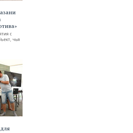
Казани
а
отива»
ятия с
бъект, чья
 для