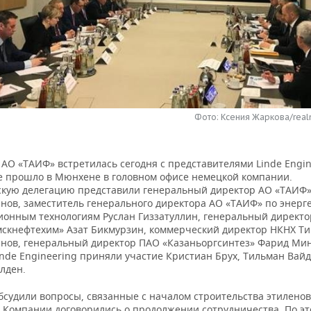
Фото: Ксения Жаркова/real
АО «ТАИФ» встретилась сегодня с представителями Linde Engin
 прошло в Мюнхене в головном офисе немецкой компании.
скую делегацию представили генеральный директор АО «ТАИФ»
нов, заместитель генерального директора АО «ТАИФ» по энерге
онным технологиям Руслан Гиззатуллин, генеральный директ
скнефтехим» Азат Бикмурзин, коммерческий директор НКНХ Т
нов, генеральный директор ПАО «Казаньоргсинтез» Фарид Мин
inde Engineering приняли участие Кристиан Брух, Тильман Вай
лден.
бсудили вопросы, связанные с началом строительства этиленов
. Компании договорились о продолжении сотрудничества. По эт