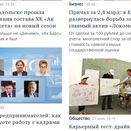
Бизнес
вг, 19:10
00:00
одольске прошла
Причал за 2,4 млрд: в 
ация состава ХК «Ак
развернулась борьба з
кета» на новый сезон
главный актив «Локом
ольше не «Динамо», «Ак Барс»
От сделки за 100 рублей до сн
как и был
учета: многолетний спор за о
стоимость намного выше
государственной оценки
:00
редпринимателей: как
Общество
27 июл, 16:15
уете работу с кадрами
Карьерный тест-драйв