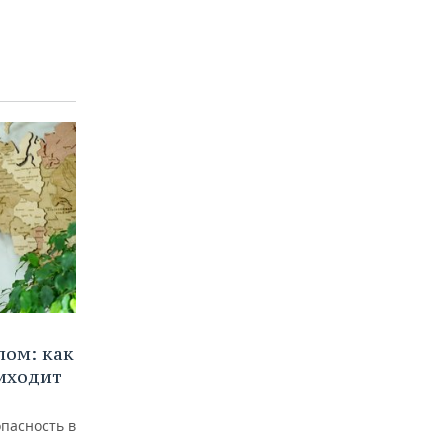
лом: как
иходит
пасность в