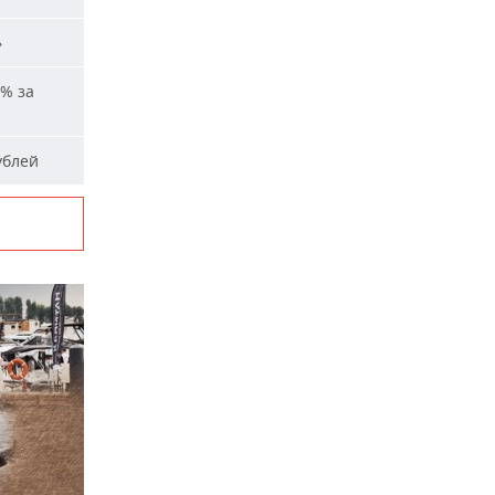
»
% за
ублей