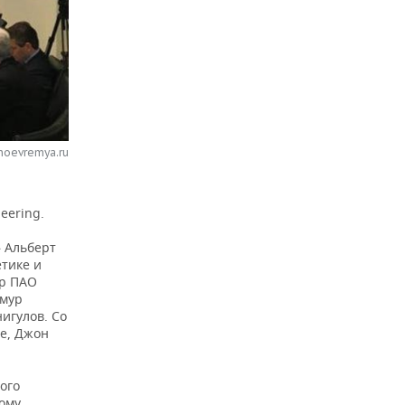
noevremya.ru
eering.
 Альберт
тике и
ор ПАО
имур
игулов. Со
де, Джон
ого
ому