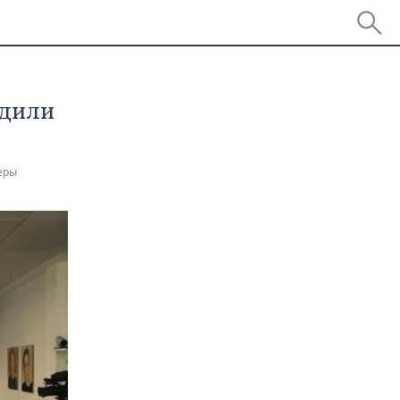
удили
еры