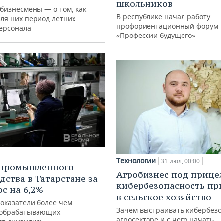
школьников
 бизнесмены — о том, как
В республике начал работу
для них период летних
профориентационный форум
персонала
«Профессии будущего»
Технологии
31 июл, 00:00
 промышленного
Агробизнес под прице
дства в Татарстане за
кибербезопасность пр
ос на 6,2%
в сельское хозяйство
показатели более чем
Зачем выстраивать кибербезо
 обрабатывающих
агросекторе и с чего начать