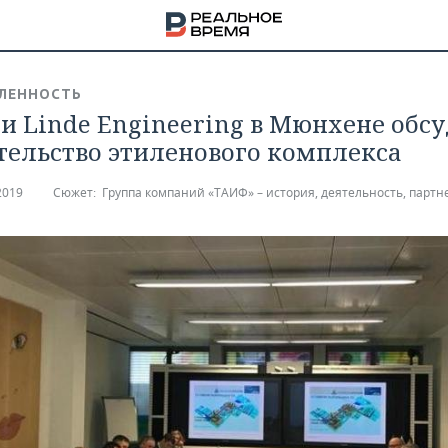
ЛЕННОСТЬ
и Linde Engineering в Мюнхене обс
тельство этиленового комплекса
2019
Сюжет:
Группа компаний «ТАИФ» – история, деятельность, партн
НА