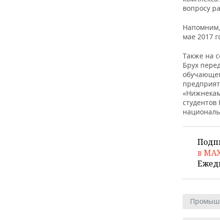
ВОДНЫЕ ВИДЫ СПОРТА
ОБРАЗОВАНИЕ
вопросу ра
ХОККЕЙ С МЯЧОМ
ПРОИСШЕСТВИЯ
Напомним,
мае 2017 г
Также на 
Брух пере
обучающег
предприят
«Нижнекам
студентов 
националь
Подп
в MA
Ежед
Промыш