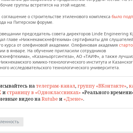
бочие группы встретятся на этой неделе.
 соглашение о строительстве этиленового комплекса
было под
ода на Питерском форуме.
совещании председатель совета директоров Linde Engineering 
дал главе «Нижнекамскнефтехима» сертификаты для слушателе
о курса от олефиновой академии. Олефиновая академия
старто
ии в январе. На обучение пригласили сотрудников
скнефтехима», «Казаньоргсинтеза», АО «ТАИФ», а также лучши
Нижнекамского химико-технологического института и Казанског
ного исследовательского технологического университета.
исывайтесь на
телеграм-канал
,
группу «ВКонтакте»
,
к
X
и
страницу в «Одноклассниках»
«Реального времени»
невные видео на
Rutube
и
«Дзене»
.
ленность