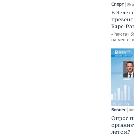
Спорт
06 а
В Зелен
презент
Барс-Ра
«Ракета» б
на месте, 
Бизнес
00
Опрос п
организ
летом?