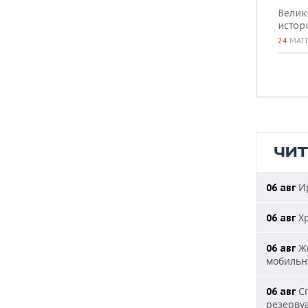
Велик
истор
24
МАТ
ЧИ
Ир
06 авг
Хр
06 авг
Жи
06 авг
мобильн
Сп
06 авг
резерву