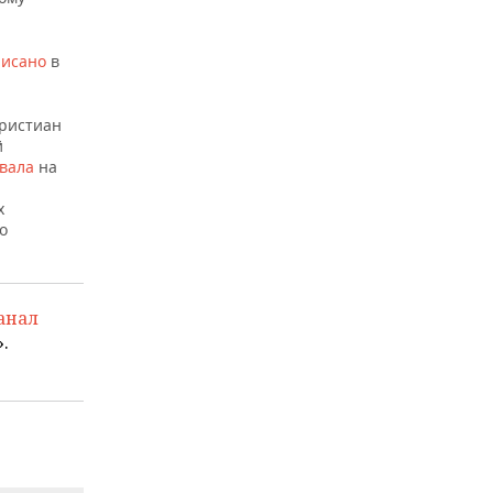
писано
в
Кристиан
й
вала
на
х
о
анал
.