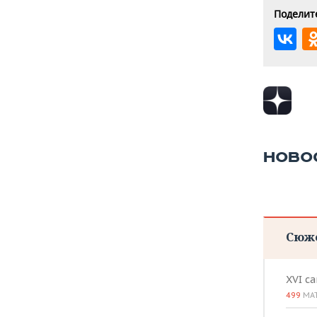
Поделите
НОВО
Сюж
XVI с
499
МА