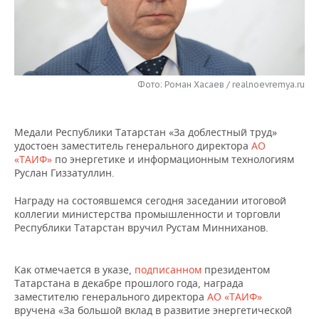
НЕФТЕХИМИЯ
РОЗНИЧНАЯ ТОРГОВЛЯ
НОВОСТИ ТЕХНОЛОГИЙ
МЕРОПРИЯТИЯ
НЕФТЬ
ТРАНСПОРТ
IT
НОВОСТИ МЕРОПРИЯТИЙ
СПОРТ
ОПК
Фото: Роман Хасаев / realnoevremya.ru
УСЛУГИ
МЕДИА
ВЫЕЗДНАЯ РЕДАКЦИЯ
НОВОСТИ СПОРТА
ОБЩЕСТВО
ЭНЕРГЕТИКА
ТЕЛЕКОММУНИКАЦИИ
БИЗНЕС-БРАНЧИ
ФУТБОЛ
НОВОСТИ ОБЩЕСТВА
ФОТОГАЛЕРЕЯ
Медали Республики Татарстан «За доблестный труд»
удостоен заместитель генерального директора
АО
ONLINE-КОНФЕРЕНЦИИ
ХОККЕЙ
ВЛАСТЬ
СЮЖЕТЫ
«ТАИФ»
по энергетике и информационным технологиям
Руслан Гиззатуллин.
ОТКРЫТАЯ ЛЕКЦИЯ
БАСКЕТБОЛ
ИНФРАСТРУКТУРА
СПРАВОЧНИК
Награду на состоявшемся сегодня заседании итоговой
коллегии министерства промышленности и торговли
ВОЛЕЙБОЛ
ИСТОРИЯ
СПИСОК ПЕРСОН
ПОЛНАЯ ВЕРСИЯ
Республики Татарстан вручил Рустам Минниханов.
КИБЕРСПОРТ
КУЛЬТУРА
СПИСОК КОМПАНИЙ
Как отмечается в указе,
подписанном
президентом
Татарстана в декабре прошлого года, награда
ФИГУРНОЕ КАТАНИЕ
МЕДИЦИНА
заместителю генерального директора
АО «ТАИФ»
вручена «За большой вклад в развитие энергетической