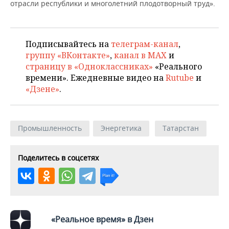
ВОДНЫЕ ВИДЫ СПОРТА
ОБРАЗОВАНИЕ
отрасли республики и многолетний плодотворный труд».
ХОККЕЙ С МЯЧОМ
ПРОИСШЕСТВИЯ
Подписывайтесь на
телеграм-канал
,
группу «ВКонтакте»
,
канал в MAX
и
страницу в «Одноклассниках»
«Реального
времени». Ежедневные видео на
Rutube
и
«Дзене»
.
Промышленность
Энергетика
Татарстан
Поделитесь в соцсетях
«Реальное время» в Дзен