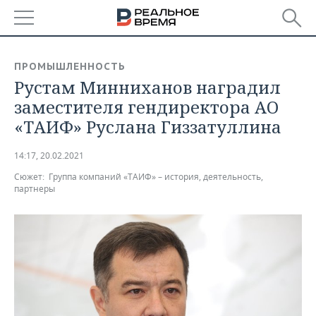
РЕГИОНЫ
ПРОМЫШЛЕННОСТЬ
Рустам Минниханов наградил
БАШКОРТОСТАН
НОВОСТИ
заместителя гендиректора АО
ТАТАРСТАН
АНАЛИТИКА
«ТАИФ» Руслана Гиззатуллина
УДМУРТИЯ
НОВОСТИ АНАЛИТИКИ
ЭКОНОМИКА
14:17, 20.02.2021
Сюжет:
Группа компаний «ТАИФ» – история, деятельность,
ДЕКЛАРАЦИИ О ДОХОДАХ
НОВОСТИ ЭКОНОМИКИ
ПРОМЫШЛЕННОСТЬ
партнеры
КОРОЛИ ГОСЗАКАЗА ПФО
ФИНАНСЫ
НОВОСТИ
НЕДВИЖИМОСТЬ
ПРОМЫШЛЕННОСТИ
ВУЗЫ ТАТАРСТАНА
БАНКИ
НОВОСТИ НЕДВИЖИМОСТИ
АВТО
АГРОПРОМ
КОМУ ПРИНАДЛЕЖАТ
БЮДЖЕТ
НОВОСТИ АВТО
БИЗНЕС
ТОРГОВЫЕ ЦЕНТРЫ
МАШИНОСТРОЕНИЕ
ТАТАРСТАНА
ИНВЕСТИЦИИ
НОВОСТИ БИЗНЕСА
ТЕХНОЛОГИИ