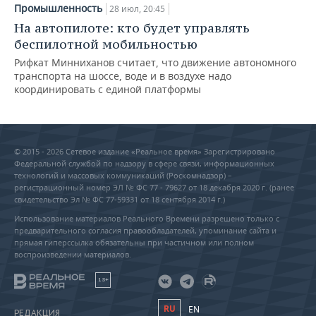
Промышленность
28 июл, 20:45
На автопилоте: кто будет управлять
беспилотной мобильностью
Рифкат Минниханов считает, что движение автономного
транспорта на шоссе, воде и в воздухе надо
координировать с единой платформы
© 2015 - 2026 Сетевое издание «Реальное время» Зарегистрировано
Федеральной службой по надзору в сфере связи, информационных
технологий и массовых коммуникаций (Роскомнадзор) –
регистрационный номер ЭЛ № ФС 77 - 79627 от 18 декабря 2020 г. (ранее
свидетельство Эл № ФС 77-59331 от 18 сентября 2014 г.)
Использование материалов Реального Времени разрешено только с
предварительного согласия правообладателей, упоминание сайта и
прямая гиперссылка обязательны при частичном или полном
воспроизведении материалов.
18+
RU
EN
РЕДАКЦИЯ