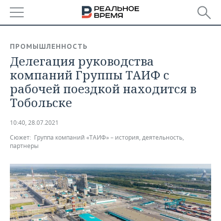
РЕГИОНЫ
ПРОМЫШЛЕННОСТЬ
Делегация руководства
БАШКОРТОСТАН
НОВОСТИ
компаний Группы ТАИФ с
ТАТАРСТАН
АНАЛИТИКА
рабочей поездкой находится в
Тобольске
УДМУРТИЯ
НОВОСТИ АНАЛИТИКИ
ЭКОНОМИКА
10:40, 28.07.2021
ДЕКЛАРАЦИИ О ДОХОДАХ
НОВОСТИ ЭКОНОМИКИ
ПРОМЫШЛЕННОСТЬ
Сюжет:
Группа компаний «ТАИФ» – история, деятельность,
партнеры
КОРОЛИ ГОСЗАКАЗА ПФО
ФИНАНСЫ
НОВОСТИ
НЕДВИЖИМОСТЬ
ПРОМЫШЛЕННОСТИ
ВУЗЫ ТАТАРСТАНА
БАНКИ
НОВОСТИ НЕДВИЖИМОСТИ
АВТО
АГРОПРОМ
КОМУ ПРИНАДЛЕЖАТ
БЮДЖЕТ
НОВОСТИ АВТО
БИЗНЕС
ТОРГОВЫЕ ЦЕНТРЫ
МАШИНОСТРОЕНИЕ
ТАТАРСТАНА
ИНВЕСТИЦИИ
НОВОСТИ БИЗНЕСА
ТЕХНОЛОГИИ