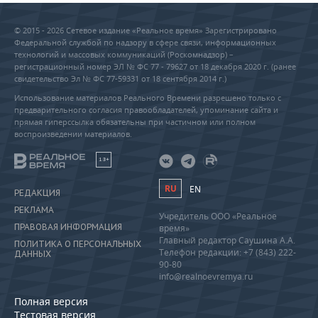
© 2015 - 2026 Сетевое издание «Реальное время» Зарегистрировано
Федеральной службой по надзору в сфере связи, информационных
технологий и массовых коммуникаций (Роскомнадзор) –
регистрационный номер ЭЛ № ФС 77 - 79627 от 18 декабря 2020 г. (ранее
свидетельство Эл № ФС 77-59331 от 18 сентября 2014 г.)
Использование материалов Реального Времени разрешено только с
предварительного согласия правообладателей, упоминание сайта и
прямая гиперссылка обязательны при частичном или полном
воспроизведении материалов.
18+
RU
EN
РЕДАКЦИЯ
РЕКЛАМА
Учредитель ООО «Реальное
ПРАВОВАЯ ИНФОРМАЦИЯ
время»
Главный редактор Саушина А.А.
ПОЛИТИКА О ПЕРСОНАЛЬНЫХ
Телефон редакции: +7 (843) 222-
ДАННЫХ
90-80
info@realnoevremya.ru
Полная версия
Тестовая версия