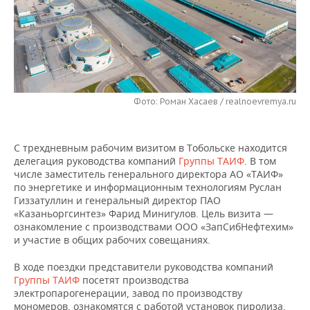
НЕФТЕХИМИЯ
РОЗНИЧНАЯ ТОРГОВЛЯ
НОВОСТИ ТЕХНОЛОГИЙ
МЕРОПРИЯТИЯ
НЕФТЬ
ТРАНСПОРТ
IT
НОВОСТИ МЕРОПРИЯТИЙ
СПОРТ
ОПК
УСЛУГИ
МЕДИА
ВЫЕЗДНАЯ РЕДАКЦИЯ
НОВОСТИ СПОРТА
ОБЩЕСТВО
ЭНЕРГЕТИКА
Фото: Роман Хасаев / realnoevremya.ru
ТЕЛЕКОММУНИКАЦИИ
БИЗНЕС-БРАНЧИ
ФУТБОЛ
НОВОСТИ ОБЩЕСТВА
ФОТОГАЛЕРЕЯ
С трехдневным рабочим визитом в Тобольске находится
ONLINE-КОНФЕРЕНЦИИ
ХОККЕЙ
ВЛАСТЬ
СЮЖЕТЫ
делегация руководства компаний
Группы ТАИФ
. В том
числе заместитель генерального директора АО «ТАИФ»
ОТКРЫТАЯ ЛЕКЦИЯ
БАСКЕТБОЛ
ИНФРАСТРУКТУРА
СПРАВОЧНИК
по энергетике и информационным технологиям Руслан
Гиззатуллин и генеральный директор ПАО
«Казаньоргсинтез» Фарид Минигулов. Цель визита —
ВОЛЕЙБОЛ
ИСТОРИЯ
СПИСОК ПЕРСОН
ПОЛНАЯ ВЕРСИЯ
ознакомление с производствами ООО «ЗапСибНефтехим»
и участие в общих рабочих совещаниях.
КИБЕРСПОРТ
КУЛЬТУРА
СПИСОК КОМПАНИЙ
В ходе поездки представители руководства компаний
ФИГУРНОЕ КАТАНИЕ
МЕДИЦИНА
Группы ТАИФ
посетят производства
электропарогенерации, завод по производству
мономеров, ознакомятся с работой установок пиролиза,