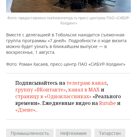
Фото: предоставлено realnoevremya.ru пресс-центром ПАО «СИБУР-
Холдинг»
Вместе с делегацией в Тобольске находится съемочная
группа программы «7 дней». Подробности о ходе визита
можно будет узнать в ближайшем выпуске — в
воскресенье, 1 августа.
Фото: Роман Хасаев, пресс-центр ПАО «СИБУР-Холдинг»
Подписывайтесь на
телеграм-канал
,
группу «ВКонтакте»
,
канал в MAX
и
страницу в «Одноклассниках»
«Реального
времени». Ежедневные видео на
Rutube
и
«Дзене»
.
Промышленность
Нефтехимия
Татарстан