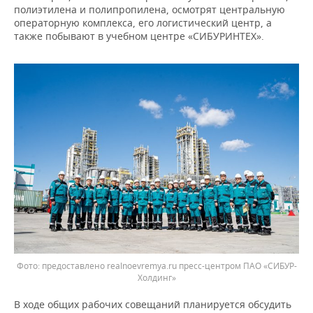
ВОДНЫЕ ВИДЫ СПОРТА
ОБРАЗОВАНИЕ
полиэтилена и полипропилена, осмотрят центральную
операторную комплекса, его логистический центр, а
ХОККЕЙ С МЯЧОМ
ПРОИСШЕСТВИЯ
также побывают в учебном центре «СИБУРИНТЕХ».
Фото: предоставлено realnoevremya.ru пресс-центром ПАО «СИБУР-
Холдинг»
В ходе общих рабочих совещаний планируется обсудить