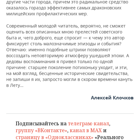
другие части города, причем это радикальное средство
оказалось гораздо эффективнее самых драконовских
милицейских профилактических мер.
Современный молодой читатель, вероятно, не сможет
оценить всех описанных мною прелестей советского
быта и, чего доброго, еще спросит — к чему это автор
фиксирует столь малозначимые эпизоды и события?
Отвечаю: именно подобные штрихи позволяют
воссоздать неповторимую атмосферу ушедшей эпохи. А
дедовы воспоминания я привел только по одной
причине: старшее поколение потихоньку уходит, и эти,
на мой взгляд, бесценные исторические свидетельства,
не запиши я их, запросто могли в скором времени кануть
в Лету…
Алексей Клочков
Подписывайтесь на
телеграм-канал
,
группу «ВКонтакте»
,
канал в MAX
и
страницу в «Одноклассниках»
«Реального