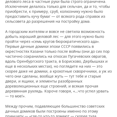
делового леса в частные руки была строго ограничена.
Исключение делалось только для сельчан, да и то, чтобы
приобрести, к примеру, сруб, колхознику нужно было
предоставить кучу бумаг — от всякого рода справок из
сельсовета до разрешения на постройку дома.
А городским жителям и вовсе не светила возможность
добыть хороший деловой лес — для этого нужно было
пройти через «семь кругов бюрократического ада».
Первые дачные домики эпохи СССР появились в
окрестностях Казани только после войны (они до сих пор
частично сохранились на откосах Пугачевских оврагов,
вдоль Оренбургского тракта, в Борисково, Дербышках и
еще в нескольких местах), но поглядите на них — это
скорее даже не домики, а крохотные скворечники, а уж из
чего они сделаны, вообще жуть — тут тебе и старые
двери, и ящики, и элементы разобранных
дореволюционных еще строений, и всякая прочая
деревянная рухлядь. Короче говоря, «…что успел урвать
— то мое!».
Между прочим, подавляющее большинство советских
дачных домиков были построены именно по этому
принципу — «где-то что-то ломают — скорее туда,