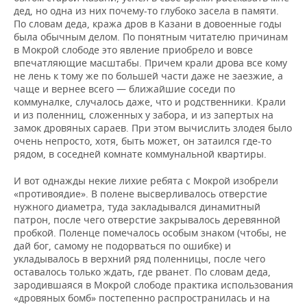
дед, но одна из них почему-то глубоко засела в памяти.
По словам деда, кража дров в Казани в довоенные годы
была обычным делом. По понятным читателю причинам
в Мокрой слободе это явление приобрело и вовсе
впечатляющие масштабы. Причем крали дрова все кому
не лень к тому же по большей части даже не заезжие, а
чаще и вернее всего — ближайшие соседи по
коммуналке, случалось даже, что и родственники. Крали
и из поленниц, сложенных у забора, и из запертых на
замок дровяных сараев. При этом вычислить злодея было
очень непросто, хотя, быть может, он затаился где-то
рядом, в соседней комнате коммунальной квартиры.
И вот однажды некие лихие ребята с Мокрой изобрели
«противоядие». В полене высверливалось отверстие
нужного диаметра, туда закладывался динамитный
патрон, после чего отверстие закрывалось деревянной
пробкой. Поленце помечалось особым знаком (чтобы, не
дай бог, самому не подорваться по ошибке) и
укладывалось в верхний ряд поленницы, после чего
оставалось только ждать, где рванет. По словам деда,
зародившаяся в Мокрой слободе практика использования
«дровяных бомб» постепенно распространилась и на