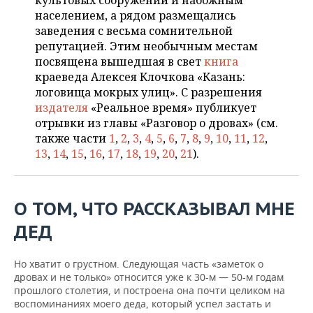
культовых сооружений и набожным
НЕФТЕХИМИЯ
населением, а рядом размещались
РОЗНИЧНАЯ ТОРГОВЛЯ
НОВОСТИ ТЕХНОЛОГИЙ
МЕРОПРИЯТИЯ
заведения с весьма сомнительной
НЕФТЬ
репутацией. Этим необычным местам
ТРАНСПОРТ
IT
НОВОСТИ МЕРОПРИЯТИЙ
СПОРТ
посвящена вышедшая в свет
книга
ОПК
краеведа Алексея Клочкова «Казань:
УСЛУГИ
МЕДИА
ВЫЕЗДНАЯ РЕДАКЦИЯ
НОВОСТИ СПОРТА
ОБЩЕСТВО
логовища мокрых улиц». С разрешения
ЭНЕРГЕТИКА
издателя
«Реальное время» публикует
ТЕЛЕКОММУНИКАЦИИ
БИЗНЕС-БРАНЧИ
ФУТБОЛ
НОВОСТИ ОБЩЕСТВА
отрывки из главы «Разговор о дровах» (см.
ФОТОГАЛЕРЕЯ
также части
1
,
2
,
3
,
4
,
5
,
6
,
7
,
8
,
9
,
10
,
11
,
12
,
13
,
14
,
15
,
16
,
17
,
18
,
19
,
20
,
21
).
ONLINE-КОНФЕРЕНЦИИ
ХОККЕЙ
ВЛАСТЬ
СЮЖЕТЫ
ОТКРЫТАЯ ЛЕКЦИЯ
БАСКЕТБОЛ
ИНФРАСТРУКТУРА
СПРАВОЧНИК
О ТОМ, ЧТО РАССКАЗЫВАЛ МНЕ
ВОЛЕЙБОЛ
ИСТОРИЯ
СПИСОК ПЕРСОН
ПОЛНАЯ ВЕРСИЯ
ДЕД
КИБЕРСПОРТ
КУЛЬТУРА
СПИСОК КОМПАНИЙ
Но хватит о грустном. Следующая часть «заметок о
дровах и не только» относится уже к 30-м — 50-м годам
ФИГУРНОЕ КАТАНИЕ
МЕДИЦИНА
прошлого столетия, и построена она почти целиком на
воспоминаниях моего деда, который успел застать и