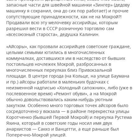
запасные части для швейной машинки «Зингер» (дедову
машинку я сохранил, она до сих пор работает) и прочие
сопутствующие принадлежности, как не на Мокрой?!
Продавали всю эту мелочевку ассирийцы, которым
разрешил вести в СССР розничную торговлю сам
«всесоюзный староста», дедушка Калинин.
«Айсоры», как прозвали ассирийцев советские граждане,
целыми семьями ютились в многочисленных
коммуналках, доставшихся им в наследство от бывших
постояльцев ночлежек Мокрой, разбросанных в
многочисленных переулках близ Привокзальной
площади. В центре города (на Кольце, на улице Баумана
и пр.) айсоры работали в маленьких будочках с
неизменной надписью «Холодный сапожник», либо (уже в
послевоенное время) «Ремонт обуви», а на Мокрой
обычно довольствовались каким-нибудь уютным
закутком. Особенно много торговых точек айсоров было
сосредоточено у вокзала — в районе перекрестка улицы
Коротченко (бывшей Первой Мокрой) и переулка Рустема
Яхина, который в советские годы носил имя двух
анархистов — Сакко и Ванцетти, а еще раньше был
Поперечно-Мокрой улицей.