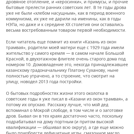
ВОДНЫЕ ВИДЫ СПОРТА
ОБРАЗОВАНИЕ
дровяное отопление, и «керосинки», и примусы, и прочие
бытовые прелести ранних советских лет. В те годы дрова
уже не были «хлебом насущным», как в период военного
ХОККЕЙ С МЯЧОМ
ПРОИСШЕСТВИЯ
коммунизма, их уже не дарили на именины, как в годы
НЭПа, но даже и к середине ХХ столетия они оставались
весьма востребованным товаром первой необходимости.
Если читатель еще помнит из книги «Казань из окон
трамвая», родители моей матери еще с 1929 года имели
жительство у самого кремля — в самом начале Большой
Красной, в двухэтажном флигеле очень старого дома под
номером 10. Домовладение это, некогда принадлежавшее
казанскому градоначальнику Платону Суханову, ныне
полностью утрачено, а то строение, что смотрит на
улицу, новодел 2013 года постройки.
О бытовых подробностях жизни этого околотка в
советские годы я уже писал в «Казани из окон трамвая», а
потому их опускаю. Расскажу лучше, что мой дед
вспоминал о Мокрой слободе, в том числе и о заготовке
дров. Бывал он в тех краях достаточно часто, поскольку
подрабатывал на дому портным (и притом высокой
квалификации — обшивал всю округу), а где еще можно
было приобрести дефицитные иглы, смазочное масло,