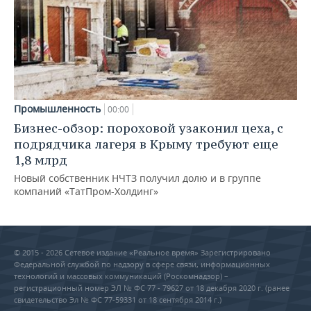
Промышленность
00:00
Бизнес-обзор: пороховой узаконил цеха, с
подрядчика лагеря в Крыму требуют еще
1,8 млрд
Новый собственник НЧТЗ получил долю и в группе
компаний «ТатПром-Холдинг»
© 2015 - 2026 Сетевое издание «Реальное время» Зарегистрировано
Федеральной службой по надзору в сфере связи, информационных
технологий и массовых коммуникаций (Роскомнадзор) –
регистрационный номер ЭЛ № ФС 77 - 79627 от 18 декабря 2020 г. (ранее
свидетельство Эл № ФС 77-59331 от 18 сентября 2014 г.)