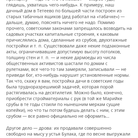
глядишь, ухватишь чего-нибудь». К примеру, наш
дачный дом в Тетеево по большей части построен из
старых табачных ящиков (дед работал на «табачке») —
дальше, думаю, пояснять ничего не надо. Помимо
прочего, советскими законами запрещалось возводить на
садовых участках капитальные строения, к каковым
причислялись дома, сделанные из срубов, двухэтажные
постройки и т. п. Существовали даже некие подзаконные
акты, ограничивавшие допустимую высоту потолков,
толщину стен и т. п. — и некие дармоеды из числа
общественных активистов шастали по домам с
рулетками, все чего-то там замеряли, записывали — не
приведи бог, кто-нибудь нарушит установленные нормы.
Так что, скажу я вам, постройка дачи в советские годы
была трудноразрешимой задачей, которая порой
растягивалась на десятилетия. Можно было, конечно,
приобрести стройматериалы с рук (в той же Марийке
срубы в те годы стоили по нынешним меркам сущие
копейки), но что ты потом будешь делать с ним, с этим
срубом — все равно официально не оформить…
Другое дело — дрова: их продавали совершенно
свободно на мысу у устья Булака, где по весне выгружали