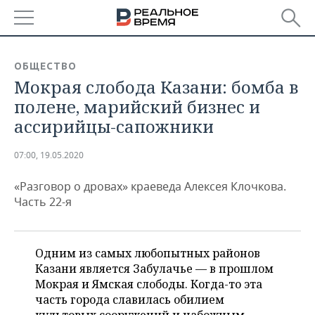
РЕГИОНЫ
ОБЩЕСТВО
Мокрая слобода Казани: бомба в
БАШКОРТОСТАН
НОВОСТИ
полене, марийский бизнес и
ТАТАРСТАН
АНАЛИТИКА
ассирийцы-сапожники
УДМУРТИЯ
НОВОСТИ АНАЛИТИКИ
ЭКОНОМИКА
07:00, 19.05.2020
ДЕКЛАРАЦИИ О ДОХОДАХ
НОВОСТИ ЭКОНОМИКИ
ПРОМЫШЛЕННОСТЬ
«Разговор о дровах» краеведа Алексея Клочкова.
Часть 22-я
КОРОЛИ ГОСЗАКАЗА ПФО
ФИНАНСЫ
НОВОСТИ
НЕДВИЖИМОСТЬ
ПРОМЫШЛЕННОСТИ
ВУЗЫ ТАТАРСТАНА
БАНКИ
НОВОСТИ НЕДВИЖИМОСТИ
АВТО
Одним из самых любопытных районов
АГРОПРОМ
Казани является Забулачье — в прошлом
КОМУ ПРИНАДЛЕЖАТ
БЮДЖЕТ
НОВОСТИ АВТО
БИЗНЕС
Мокрая и Ямская слободы. Когда-то эта
ТОРГОВЫЕ ЦЕНТРЫ
МАШИНОСТРОЕНИЕ
ТАТАРСТАНА
часть города славилась обилием
ИНВЕСТИЦИИ
НОВОСТИ БИЗНЕСА
ТЕХНОЛОГИИ