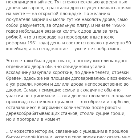
некондиционный лес. Тут стояло несколько деревянных
дровяных сараев, а распилка дров осуществлялась прямо
на месте — на открытой площадке. По желанию
покупателя марийцы могли тут же наколоть дрова, само
собой разумеется, за отдельную плату. В начале 1950-х
годов небольшая вязанка колотых дров шла за пять
рублей, что в переводе на пореформенные (после
реформы 1961 года) деньги соответствовало примерно 50
копейкам, а на сегодняшние — уже и не сообразишь.
Это все-таки было дороговато, а потому жители каждого
отдельного двора обычно объединяли усилия:
вскладчину закупали короткие, по длине телеги, отрезки
бревен, здесь же на площади договаривались с возчиком,
а уж резали, кололи и делили дрова непосредственно во
дворах. Самые неимущие семьи в складчине обычно
участия не принимали — они довольствовались отходами
производства пиломатериалов — эти обрезки и горбыли,
остававшиеся в огромных количествах после работы
деревообрабатывающих станков, стоили сущие гроши,
но и прогорали в момент.
…Множество историй, связанных с ушедшим в прошлое
бытом старой Казани, успел в свое время рассказать мне