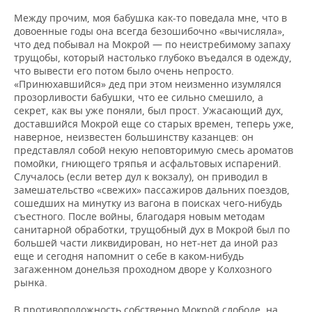
Между прочим, моя бабушка как-то поведала мне, что в
довоенные годы она всегда безошибочно «вычисляла»,
что дед побывал на Мокрой — по неистребимому запаху
трущобы, который настолько глубоко въедался в одежду,
что вывести его потом было очень непросто.
«Принюхавшийся» дед при этом неизменно изумлялся
прозорливости бабушки, что ее сильно смешило, а
секрет, как вы уже поняли, был прост. Ужасающий дух,
доставшийся Мокрой еще со старых времен, теперь уже,
наверное, неизвестен большинству казанцев: он
представлял собой некую неповторимую смесь ароматов
помойки, гниющего тряпья и асфальтовых испарений.
Случалось (если ветер дул к вокзалу), он приводил в
замешательство «свежих» пассажиров дальних поездов,
сошедших на минутку из вагона в поисках чего-нибудь
съестного. После войны, благодаря новым методам
санитарной обработки, трущобный дух в Мокрой был по
большей части ликвидирован, но нет-нет да иной раз
еще и сегодня напомнит о себе в каком-нибудь
загаженном донельзя проходном дворе у Колхозного
рынка.
В противоположность собственно Мокрой слободе, на