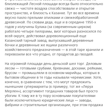
близлежащей Лесной площади всегда было относительно
свежо — чистоте воздуха способствовали и открытое
пространство, и близость к Казанке. Тут во все времена
вкусно пахло прелыми опилками и свежеобработанной
древесиной. По словам деда, еще и в середине 1950-х
годов у излучины Булака (за современным цирком)
работало четыре пилорамы, визг которых разносился по
всей округе, действовал дореволюционный еще
Казанский тарный завод, выпускавший деревянные
бочки и деревянные же ящики различного
хозяйственного предназначения — в этой таре хранили и
перевозили все что угодно, от продуктов до гвоздей.
На огромной площади день-деньской шел торг. Деловым
лесом — готовыми срубами, бревнами, досками, рейками,
брусом — промышляли в основном марийцы, которых в
бытовом общении в те годы называли черемисами. Хотя,
конечно, в сравнении с тем, что могут предложить
нынешние супермаркеты (к примеру, тот же «Леруа
Мерлен»), ассортимент тогдашних товаров был просто
убогим. К тому же в ту пору основными покупателями
были исключительно юридические лица — заводы,
фабрики и строительные организации, при этом продажа