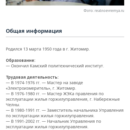
НЕФТЕХИМИЯ
РОЗНИЧНАЯ ТОРГОВЛЯ
НОВОСТИ ТЕХНОЛОГИЙ
МЕРОПРИЯТИЯ
Фото: realnoevremya.ru
НЕФТЬ
ТРАНСПОРТ
IT
НОВОСТИ МЕРОПРИЯТИЙ
СПОРТ
ОПК
Общая информация
УСЛУГИ
МЕДИА
ВЫЕЗДНАЯ РЕДАКЦИЯ
НОВОСТИ СПОРТА
ОБЩЕСТВО
ЭНЕРГЕТИКА
Родился 13 марта 1950 года в г. Житомир.
ТЕЛЕКОММУНИКАЦИИ
БИЗНЕС-БРАНЧИ
ФУТБОЛ
НОВОСТИ ОБЩЕСТВА
ФОТОГАЛЕРЕЯ
Образование:
ONLINE-КОНФЕРЕНЦИИ
ХОККЕЙ
ВЛАСТЬ
СЮЖЕТЫ
—
Окончил Камский политехнический институт.
ОТКРЫТАЯ ЛЕКЦИЯ
БАСКЕТБОЛ
ИНФРАСТРУКТУРА
Трудовая деятельность:
СПРАВОЧНИК
— В
1974-1976 гг. — Мастер на заводе
«Электроизмеритель», г. Житомир.
ВОЛЕЙБОЛ
ИСТОРИЯ
СПИСОК ПЕРСОН
ПОЛНАЯ ВЕРСИЯ
— В 1976-1980 гг. — Мастер ЖЭКа правления по
эксплуатации жилья горжилуправления, г. Набережные
КИБЕРСПОРТ
КУЛЬТУРА
СПИСОК КОМПАНИЙ
Челны.
— В 1980-1991 гг. — Заместитель начальника Управления
по эксплуатации жилья горжилуправления.
ФИГУРНОЕ КАТАНИЕ
МЕДИЦИНА
— В 1991-2002 гг. — Начальник Управления по
эксплуатации жилья горжилуправления.