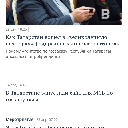
29 дек, 18:25
Мероприятия
Как Татарстан вошел в «великолепную
Артем Здунов: «Возвратный механизм
шестерку» федеральных «приватизаторов»
господдержки гораздо эффективнее и
понятнее»
Почему Агентство по госзаказу Республики Татарстан
отказалось от ребрендинга
09 окт, 07:00
04 авг, 14:12
В Татарстане запустили сайт для МСБ по
госзакупкам
Мероприятия
28 апр, 07:00
Яков Геллер пообещал госзаказчикам