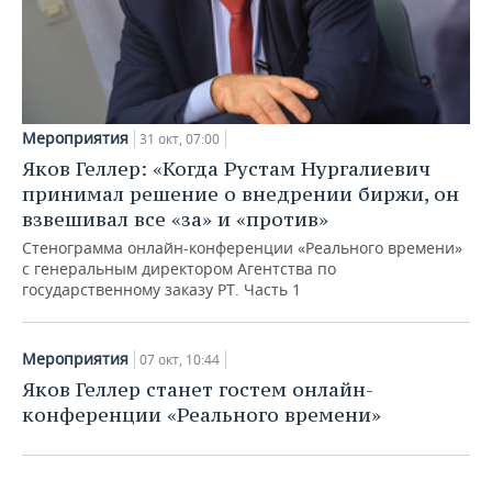
Мероприятия
31 окт, 07:00
Яков Геллер: «Когда Рустам Нургалиевич
принимал решение о внедрении биржи, он
взвешивал все «за» и «против»
Стенограмма онлайн-конференции «Реального времени»
с генеральным директором Агентства по
государственному заказу РТ. Часть 1
«Дело не в том, что губернаторы
Мероприятия
07 окт, 10:44
ездят на «Шевроле», или на чем они
Яков Геллер станет гостем онлайн-
ездят...»
конференции «Реального времени»
12 дек, 12:00