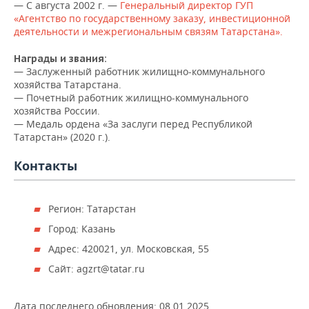
ВОДНЫЕ ВИДЫ СПОРТА
ОБРАЗОВАНИЕ
— С августа 2002 г. —
Генеральный директор ГУП
«Агентство по государственному заказу, инвестиционной
деятельности и межрегиональным связям Татарстана».
ХОККЕЙ С МЯЧОМ
ПРОИСШЕСТВИЯ
Награды и звания:
—
Заслуженный работник жилищно-коммунального
хозяйства Татарстана.
— Почетный работник жилищно-коммунального
хозяйства России.
— Медаль ордена «За заслуги перед Республикой
Татарстан» (2020 г.).
Контакты
Регион: Татарстан
Город: Казань
Адрес: 420021, ул. Московская, 55
Сайт: agzrt@tatar.ru
Дата последнего обновления:
08.01.2025