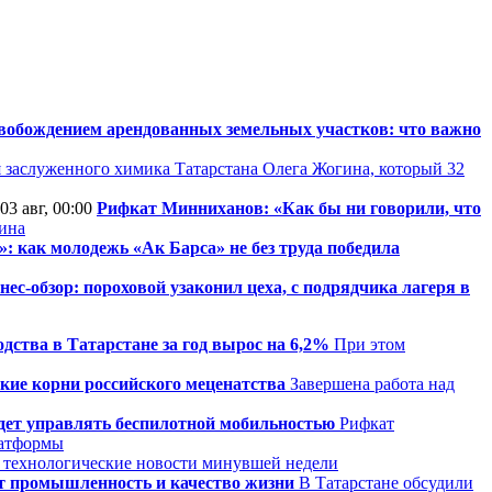
вобождением арендованных земельных участков: что важно
 заслуженного химика Татарстана Олега Жогина, который 32
03 авг, 00:00
Рифкат Минниханов: «Как бы ни говорили, что
зина
: как молодежь «Ак Барса» не без труда победила
нес-обзор: пороховой узаконил цеха, с подрядчика лагеря в
ства в Татарстане за год вырос на 6,2%
При этом
кие корни российского меценатства
Завершена работа над
удет управлять беспилотной мобильностью
Рифкат
латформы
 технологические новости минувшей недели
т промышленность и качество жизни
В Татарстане обсудили