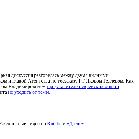
аркая дискуссия разгорелась между двумя видными
м и главой Агентства по госзаказу РТ Яковом Геллером. Как
миром Владимировичем
представителей еврейских общин
ента
не уходить от темы
.
 Ежедневные видео на
Rutube
и
«Дзене»
.