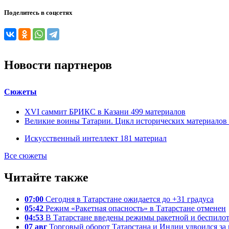
Поделитесь в соцсетях
Новости партнеров
Сюжеты
XVI саммит БРИКС в Казани
499
материалов
Великие воины Татарии. Цикл исторических материалов
Искусственный интеллект
181
материал
Все сюжеты
Читайте также
07:00
Сегодня в Татарстане ожидается до +31 градуса
05:42
Режим «Ракетная опасность» в Татарстане отменен
04:53
В Татарстане введены режимы ракетной и беспило
07 авг
Торговый оборот Татарстана и Индии удвоился за 