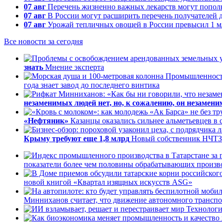
07 авг
Перечень жизненно важных лекарств могут пополн
07 авг
В России могут расширить перечень получателей 
07 авг
Урожай тепличных овощей в России превысил 1 м
Все новости за сегодня
знать
Мнение эксперта
Промышленнос
года знает завод до последнего винтика
незаменимых людей нет, но, к сожалению, он незамен
«Нефтяник»
Казанцы оказались сильнее альметьевцев в 
Крыму требуют еще 1,8 млрд
Новый собственник НЧТЗ 
показатели более чем половины обрабатывающих произв
новой книгой «Квартал изящных искусств ASG»
Минниханов считает, что движение автономного транспор
Технолог