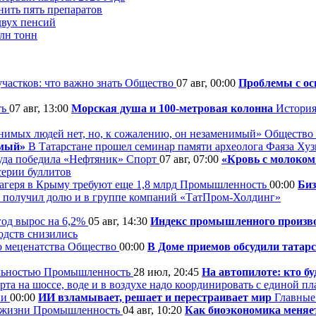
ить пять препаратов
двух пенсий
лн тонн
Общество
07 авг, 00:00
Проблемы с ос
ть
07 авг, 13:00
Морская душа и 100-метровая колонна
История
Общество
имый»
В Татарстане прошел семинар памяти археолога Фаяза Ху
Спорт
07 авг, 07:00
«Кровь с молоком»
серии буллитов
Промышленность
00:00
Биз
получил долю и в группе компаний «ТатПром-Холдинг»
05 авг, 14:30
Индекс промышленного производ
одств снизились
Общество
00:00
В Доме приемов обсудили татарс
Промышленность
28 июл, 20:45
На автопилоте: кто б
та на шоссе, воде и в воздухе надо координировать с единой п
ии
00:00
ИИ взламывает, решает и перестраивает мир
Главные
Промышленность
04 авг, 10:20
Как биоэкономика меняе