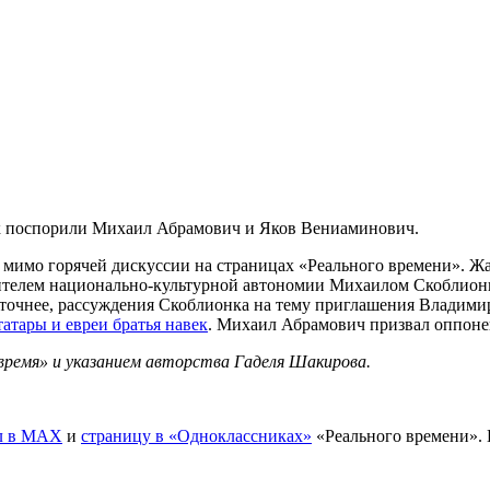
ак поспорили Михаил Абрамович и Яков Вениаминович.
 мимо горячей дискуссии на страницах «Реального времени». Ж
телем национально-культурной автономии Михаилом Скоблионко
 а точнее, рассуждения Скоблионка на тему приглашения Влади
татары и евреи братья навек
. Михаил Абрамович призвал оппон
время» и указанием авторства Гаделя Шакирова.
л в MAX
и
страницу в «Одноклассниках»
«Реального времени».