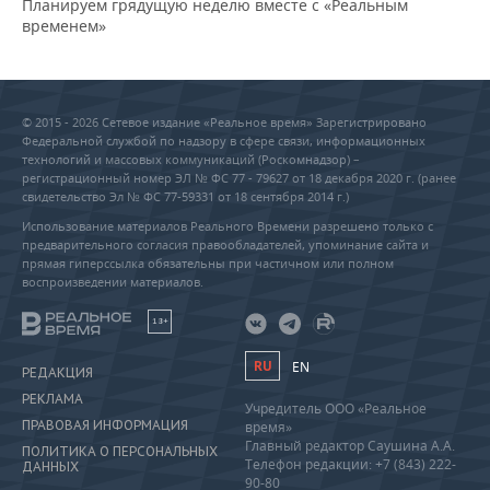
Планируем грядущую неделю вместе с «Реальным
временем»
© 2015 - 2026 Сетевое издание «Реальное время» Зарегистрировано
Федеральной службой по надзору в сфере связи, информационных
технологий и массовых коммуникаций (Роскомнадзор) –
регистрационный номер ЭЛ № ФС 77 - 79627 от 18 декабря 2020 г. (ранее
свидетельство Эл № ФС 77-59331 от 18 сентября 2014 г.)
Использование материалов Реального Времени разрешено только с
предварительного согласия правообладателей, упоминание сайта и
прямая гиперссылка обязательны при частичном или полном
воспроизведении материалов.
18+
RU
EN
РЕДАКЦИЯ
РЕКЛАМА
Учредитель ООО «Реальное
ПРАВОВАЯ ИНФОРМАЦИЯ
время»
Главный редактор Саушина А.А.
ПОЛИТИКА О ПЕРСОНАЛЬНЫХ
Телефон редакции: +7 (843) 222-
ДАННЫХ
90-80