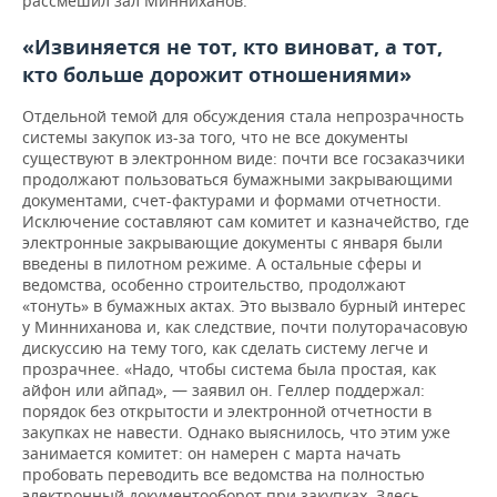
рассмешил зал Минниханов.
«Извиняется не тот, кто виноват, а тот,
кто больше дорожит отношениями»
Отдельной темой для обсуждения стала непрозрачность
системы закупок из-за того, что не все документы
существуют в электронном виде: почти все госзаказчики
продолжают пользоваться бумажными закрывающими
документами, счет-фактурами и формами отчетности.
Исключение составляют сам комитет и казначейство, где
электронные закрывающие документы с января были
введены в пилотном режиме. А остальные сферы и
ведомства, особенно строительство, продолжают
«тонуть» в бумажных актах. Это вызвало бурный интерес
у Минниханова и, как следствие, почти полуторачасовую
дискуссию на тему того, как сделать систему легче и
прозрачнее. «Надо, чтобы система была простая, как
айфон или айпад», — заявил он. Геллер поддержал:
порядок без открытости и электронной отчетности в
закупках не навести. Однако выяснилось, что этим уже
занимается комитет: он намерен с марта начать
пробовать переводить все ведомства на полностью
электронный документооборот при закупках. Здесь