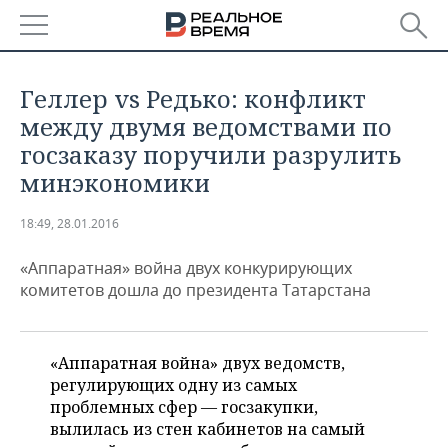
РЕГИОНЫ
Геллер vs Редько: конфликт
БАШКОРТОСТАН
НОВОСТИ
между двумя ведомствами по
госзаказу поручили разрулить
ТАТАРСТАН
АНАЛИТИКА
минэкономики
УДМУРТИЯ
НОВОСТИ АНАЛИТИКИ
ЭКОНОМИКА
18:49, 28.01.2016
ДЕКЛАРАЦИИ О ДОХОДАХ
НОВОСТИ ЭКОНОМИКИ
ПРОМЫШЛЕННОСТЬ
«Аппаратная» война двух конкурирующих
комитетов дошла до президента Татарстана
КОРОЛИ ГОСЗАКАЗА ПФО
ФИНАНСЫ
НОВОСТИ
НЕДВИЖИМОСТЬ
ПРОМЫШЛЕННОСТИ
ВУЗЫ ТАТАРСТАНА
БАНКИ
НОВОСТИ НЕДВИЖИМОСТИ
АВТО
АГРОПРОМ
«Аппаратная война» двух ведомств,
регулирующих одну из самых
КОМУ ПРИНАДЛЕЖАТ
БЮДЖЕТ
НОВОСТИ АВТО
БИЗНЕС
проблемных сфер — госзакупки,
ТОРГОВЫЕ ЦЕНТРЫ
МАШИНОСТРОЕНИЕ
ТАТАРСТАНА
вылилась из стен кабинетов на самый
ИНВЕСТИЦИИ
НОВОСТИ БИЗНЕСА
ТЕХНОЛОГИИ