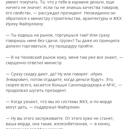
умеют покупать. То, что у тебя в кармане деньги, еще
ничего не значит: если ты не знаешь качества товаров,
его свойств», — рассуждал президент. Неожиданно он
обратился к министру строительства, архитектуры и ЖКХ
Иреку Файзуллину:
— Ты ходишь на рынок, торгуешься там? Или сразу
говоришь «мне без сдачи, грузи»? Ты даже из принципа
должен торговаться, эту процедуру пройти.
— Я на Чеховский рынок хожу, меня там уже все знают, —
смущенно ответил министр.
— Сразу скидку дают, да? Ну или говорят: «Ирек
Энварович, потом отдадите, когда деньги будут». Это,
скорее всего, касается больше Санэпиднадзора и МЧС, —
продолжал шутить президент.
— Когда узнают, что мы из системы ЖКХ, и по морде
могут дать, — поддержал Файзуллин.
— Ну вы этого заслуживаете. От этого хуже не станет,
ваша морда, она такая, железобетонная, — в конец