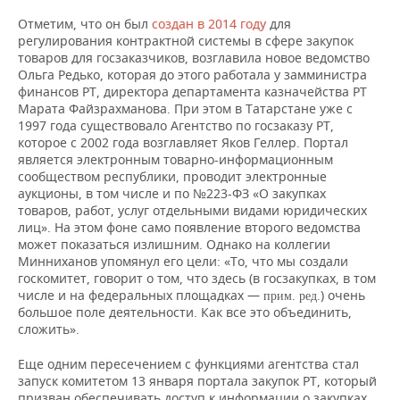
ВОДНЫЕ ВИДЫ СПОРТА
ОБРАЗОВАНИЕ
Отметим, что он был
создан в 2014 году
для
регулирования контрактной системы в сфере закупок
ХОККЕЙ С МЯЧОМ
ПРОИСШЕСТВИЯ
товаров для госзаказчиков, возглавила новое ведомство
Ольга Редько, которая до этого работала у замминистра
финансов РТ, директора департамента казначейства РТ
Марата Файзрахманова. При этом в Татарстане уже с
1997 года существовало Агентство по госзаказу РТ,
которое с 2002 года возглавляет Яков Геллер. Портал
является электронным товарно-информационным
сообществом республики, проводит электронные
аукционы, в том числе и по №223-ФЗ «О закупках
товаров, работ, услуг отдельными видами юридических
лиц». На этом фоне само появление второго ведомства
может показаться излишним. Однако на коллегии
Минниханов упомянул его цели: «То, что мы создали
госкомитет, говорит о том, что здесь (в госзакупках, в том
числе и на федеральных площадках —
) очень
прим. ред.
большое поле деятельности. Как все это объединить,
сложить».
Еще одним пересечением с функциями агентства стал
запуск комитетом 13 января портала закупок РТ, который
призван обеспечивать доступ к информации о закупках