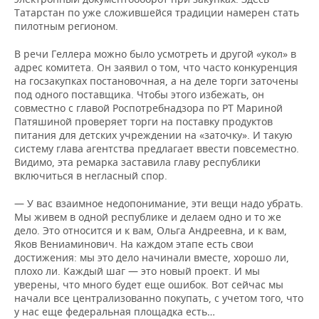
Татарстан по уже сложившейся традиции намерен стать
пилотным регионом.
В речи Геллера можно было усмотреть и другой «укол» в
адрес комитета. Он заявил о том, что часто конкуренция
на госзакупках постановочная, а на деле торги заточены
под одного поставщика. Чтобы этого избежать, он
совместно с главой Роспотребнадзора по РТ Мариной
Патяшиной проверяет торги на поставку продуктов
питания для детских учреждении на «заточку». И такую
систему глава агентства предлагает ввести повсеместно.
Видимо, эта ремарка заставила главу республики
включиться в негласный спор.
— У вас взаимное недопонимание, эти вещи надо убрать.
Мы живем в одной республике и делаем одно и то же
дело. Это относится и к вам, Ольга Андреевна, и к вам,
Яков Вениаминович. На каждом этапе есть свои
достижения: мы это дело начинали вместе, хорошо ли,
плохо ли. Каждый шаг — это новый проект. И мы
уверены, что много будет еще ошибок. Вот сейчас мы
начали все централизованно покупать, с учетом того, что
у нас еще федеральная площадка есть…