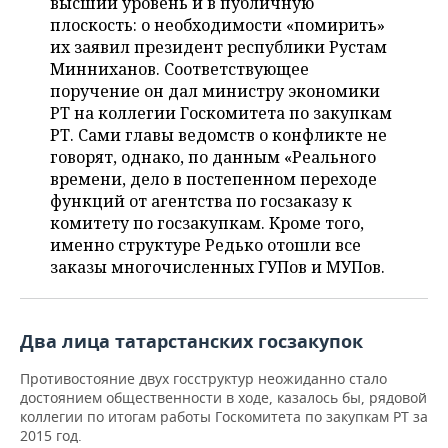
высший уровень и в публичную
НЕФТЕХИМИЯ
плоскость: о необходимости «помирить»
РОЗНИЧНАЯ ТОРГОВЛЯ
НОВОСТИ ТЕХНОЛОГИЙ
МЕРОПРИЯТИЯ
их заявил президент республики Рустам
НЕФТЬ
Минниханов. Соответствующее
ТРАНСПОРТ
IT
НОВОСТИ МЕРОПРИЯТИЙ
СПОРТ
поручение он дал министру экономики
ОПК
РТ на коллегии Госкомитета по закупкам
УСЛУГИ
МЕДИА
ВЫЕЗДНАЯ РЕДАКЦИЯ
НОВОСТИ СПОРТА
ОБЩЕСТВО
РТ. Сами главы ведомств о конфликте не
ЭНЕРГЕТИКА
говорят, однако, по данным «Реального
ТЕЛЕКОММУНИКАЦИИ
БИЗНЕС-БРАНЧИ
ФУТБОЛ
НОВОСТИ ОБЩЕСТВА
ФОТОГАЛЕРЕЯ
времени, дело в постепенном переходе
функций от агентства по госзаказу к
ONLINE-КОНФЕРЕНЦИИ
ХОККЕЙ
ВЛАСТЬ
СЮЖЕТЫ
комитету по госзакупкам. Кроме того,
именно структуре Редько отошли все
заказы многочисленных ГУПов и МУПов.
ОТКРЫТАЯ ЛЕКЦИЯ
БАСКЕТБОЛ
ИНФРАСТРУКТУРА
СПРАВОЧНИК
ВОЛЕЙБОЛ
ИСТОРИЯ
СПИСОК ПЕРСОН
ПОЛНАЯ ВЕРСИЯ
Два лица татарстанских госзакупок
КИБЕРСПОРТ
КУЛЬТУРА
СПИСОК КОМПАНИЙ
Противостояние двух госструктур неожиданно стало
достоянием общественности в ходе, казалось бы, рядовой
ФИГУРНОЕ КАТАНИЕ
МЕДИЦИНА
коллегии по итогам работы Госкомитета по закупкам РТ за
2015 год.