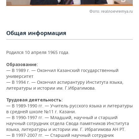
НЕФТЕХИМИЯ
РОЗНИЧНАЯ ТОРГОВЛЯ
НОВОСТИ ТЕХНОЛОГИЙ
МЕРОПРИЯТИЯ
Фото: realnoevremya.ru
НЕФТЬ
ТРАНСПОРТ
IT
НОВОСТИ МЕРОПРИЯТИЙ
СПОРТ
ОПК
Общая информация
УСЛУГИ
МЕДИА
ВЫЕЗДНАЯ РЕДАКЦИЯ
НОВОСТИ СПОРТА
ОБЩЕСТВО
ЭНЕРГЕТИКА
Родился 10 апреля 1965 года.
ТЕЛЕКОММУНИКАЦИИ
БИЗНЕС-БРАНЧИ
ФУТБОЛ
НОВОСТИ ОБЩЕСТВА
ФОТОГАЛЕРЕЯ
Образование:
ONLINE-КОНФЕРЕНЦИИ
ХОККЕЙ
ВЛАСТЬ
СЮЖЕТЫ
— В 1989 г. — Окончил Казанский государственный
университет
— В 1994 г. — Окончил аспирантуру Института языка,
ОТКРЫТАЯ ЛЕКЦИЯ
БАСКЕТБОЛ
ИНФРАСТРУКТУРА
СПРАВОЧНИК
литературы и истории им. Г.Ибрагимова.
ВОЛЕЙБОЛ
ИСТОРИЯ
СПИСОК ПЕРСОН
ПОЛНАЯ ВЕРСИЯ
Трудовая деятельность:
— В 1989-1990 гг. — Учитель русского языка и литературы
КИБЕРСПОРТ
КУЛЬТУРА
СПИСОК КОМПАНИЙ
в средней школе №11 г. Казани.
— В 1990-1997 гг. — Младший, научный и старший
научный сотрудник отдела Свода памятников Института
ФИГУРНОЕ КАТАНИЕ
МЕДИЦИНА
языка, литературы и истории им. Г. Ибрагимова АН РТ.
— В 1997-2007 гг. — Старший научный сотрудник