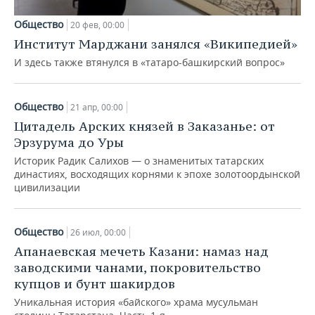
Общество
20 фев, 00:00
Институт Марджани занялся «Википедией»
И здесь также втянулся в «татаро-башкирский вопрос»
Общество
21 апр, 00:00
Цитадель Арских князей в Заказанье: от
Эрзурума до Уры
Историк Радик Салихов — о знаменитых татарских
династиях, восходящих корнями к эпохе золотоордынской
цивилизации
Общество
26 июл, 00:00
Апанаевская мечеть Казани: намаз над
заводскими чанами, покровительство
купцов и бунт шакирдов
Уникальная история «байского» храма мусульман