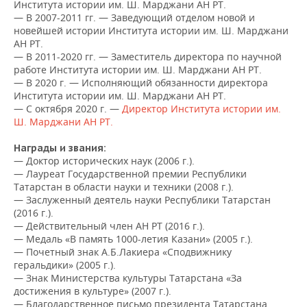
ВОДНЫЕ ВИДЫ СПОРТА
ОБРАЗОВАНИЕ
Института истории им. Ш. Марджани АН РТ.
— В 2007-2011 гг. — Заведующий отделом новой и
новейшей истории Института истории им. Ш. Марджани
ХОККЕЙ С МЯЧОМ
ПРОИСШЕСТВИЯ
АН РТ.
— В 2011-2020 гг. — Заместитель директора по научной
работе Института истории им. Ш. Марджани АН РТ.
— В 2020 г. — Исполняющий обязанности директора
Института истории им. Ш. Марджани АН РТ.
— С октября 2020 г. —
Директор Института истории им.
Ш. Марджани АН РТ.
Награды и звания:
— Доктор исторических наук (2006 г.).
— Лауреат Государственной премии Республики
Татарстан в области науки и техники (2008 г.).
— Заслуженный деятель науки Республики Татарстан
(2016 г.).
— Действительный член АН РТ (2016 г.).
— Медаль «В память 1000-летия Казани» (2005 г.).
— Почетный знак А.Б.Лакиера «Сподвижнику
геральдики» (2005 г.).
— Знак Министерства культуры Татарстана «За
достижения в культуре» (2007 г.).
— Благодарственное письмо президента Татарстана