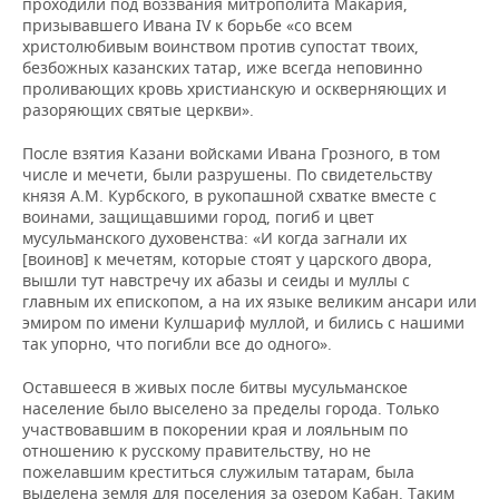
проходили под воззвания митрополита Макария,
призывавшего Ивана IV к борьбе «со всем
христолюбивым воинством против супостат твоих,
безбожных казанских татар, иже всегда неповинно
проливающих кровь христианскую и оскверняющих и
разоряющих святые церкви».
После взятия Казани войсками Ивана Грозного, в том
числе и мечети, были разрушены. По свидетельству
князя А.М. Курбского, в рукопашной схватке вместе с
воинами, защищавшими город, погиб и цвет
мусульманского духовенства: «И когда загнали их
[воинов] к мечетям, которые стоят у царского двора,
вышли тут навстречу их абазы и сеиды и муллы с
главным их епископом, а на их языке великим ансари или
эмиром по имени Кулшариф муллой, и бились с нашими
так упорно, что погибли все до одного».
Оставшееся в живых после битвы мусульманское
население было выселено за пределы города. Только
участвовавшим в покорении края и лояльным по
отношению к русскому правительству, но не
пожелавшим креститься служилым татарам, была
выделена земля для поселения за озером Кабан. Таким