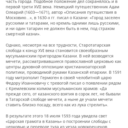
часть города. Подобное положение дел сохранялось и в
первой трети XVII века. Немецкий путешественник Адам
Олеарий (1603—1671), автор «Описания путешествия в
Московию...», в 1630-х гг. писал о Казани: «Город заселен
русскими и татарами, но кремль одними лишь русскими,
и ни один татарин не должен быть в нем, под страхом
смертной казни».
Однако, несмотря на все трудности, Старотатарская
слобода к концу XVI века становится своеобразным
мусульманским пригородом Казани. В ней возводятся
мечети, рассматривавшиеся православной церковью как
центры духовной оппозиции христианизаторской
политики, проводимой руками Казанской епархии. В 1591
году митрополит Гермоген в своей челобитной царю
Федору Иоанновичу с тревогой писал о появлении рядом
с Кремлевским холмом мусульманских храмов: «Да
прежде сего, от казанского взятия в сорок лет, не бывали
в Татарской слободе мечети, а ныне де учали мечети
ставить близко посаду, всего как из лука стрелить».
В результате этого 18 июля 1593 года увидела свет
«Царская грамота в Казань» о построении слободы с
церковью и переводе туда из уезда новокрещенов,