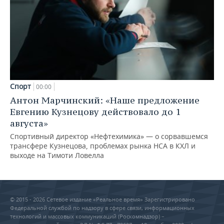
Спорт
00:00
Антон Марчинский: «Наше предложение
Евгению Кузнецову действовало до 1
августа»
Спортивный директор «Нефтехимика» — о сорвавшемся
трансфере Кузнецова, проблемах рынка НСА в КХЛ и
выходе на Тимоти Ловелла
© 2015 - 2026 Сетевое издание «Реальное время» Зарегистрировано
Федеральной службой по надзору в сфере связи, информационных
технологий и массовых коммуникаций (Роскомнадзор) –