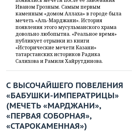
появились мечети после ее завоевания
НЕФТЕХИМИЯ
Иваном Грозным. Самым первым
РОЗНИЧНАЯ ТОРГОВЛЯ
НОВОСТИ ТЕХНОЛОГИЙ
МЕРОПРИЯТИЯ
каменным «домом Аллаха» в городе была
НЕФТЬ
мечеть «Аль-Марджани». История
ТРАНСПОРТ
IT
НОВОСТИ МЕРОПРИЯТИЙ
СПОРТ
появления этого мусульманского храма
ОПК
довольно любопытна. «Реальное время»
УСЛУГИ
МЕДИА
ВЫЕЗДНАЯ РЕДАКЦИЯ
НОВОСТИ СПОРТА
ОБЩЕСТВО
публикует отрывки из книги
ЭНЕРГЕТИКА
«Исторические мечети Казани»
ТЕЛЕКОММУНИКАЦИИ
БИЗНЕС-БРАНЧИ
ФУТБОЛ
НОВОСТИ ОБЩЕСТВА
татарстанских историков Радика
ФОТОГАЛЕРЕЯ
Салихова и Рамиля Хайрутдинова.
ONLINE-КОНФЕРЕНЦИИ
ХОККЕЙ
ВЛАСТЬ
СЮЖЕТЫ
ОТКРЫТАЯ ЛЕКЦИЯ
БАСКЕТБОЛ
ИНФРАСТРУКТУРА
СПРАВОЧНИК
С ВЫСОЧАЙШЕГО ПОВЕЛЕНИЯ
«БАБУШКИ-ИМПЕРАТРИЦЫ»
ВОЛЕЙБОЛ
ИСТОРИЯ
СПИСОК ПЕРСОН
ПОЛНАЯ ВЕРСИЯ
(МЕЧЕТЬ «МАРДЖАНИ»,
КИБЕРСПОРТ
КУЛЬТУРА
СПИСОК КОМПАНИЙ
«ПЕРВАЯ СОБОРНАЯ»,
«СТАРОКАМЕННАЯ»)
ФИГУРНОЕ КАТАНИЕ
МЕДИЦИНА