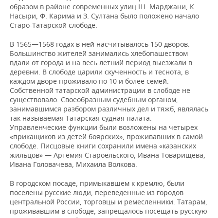
образом в районе современных улиц Ш. Марджани, К.
Насыри, Ф. Карима и З. Султана было положено начало
Старо-Татарской слободе.
В 1565—1568 годах в ней насчитывалось 150 дворов.
Большинство жителей занимались хлебопашеством
вдали от города и на весь летний период выезжали в
деревни. В слободе царили скученность и теснота, в
каждом дворе проживало по 10 и более семей.
Собственной татарской администрации в слободе не
существовало. Своеобразным судебным органом,
занимавшимся разбором различных дел и тяжб, являлась
так называемая Татарская судная палата.
Управленческие функции были возложены на четырех
«прикащиков из детей боярских», проживавших в самой
слободе. Писцовые книги сохранили имена «ка­занских
жильцов» — Артемия Староельского, Ивана Товарищева,
Ивана Головачева, Михаила Волкова.
В городском посаде, примыкавшем к кремлю, были
поселены русские люди, переведенные из городов
центральной России, торговцы и ремесленники. Татарам,
проживавшим в слободе, запрещалось посещать русскую