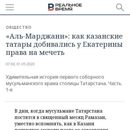
РЕГИОНЫ
ОБЩЕСТВО
«Аль-Марджани»: как казанские
БАШКОРТОСТАН
НОВОСТИ
татары добивались у Екатерины
ТАТАРСТАН
АНАЛИТИКА
права на мечеть
УДМУРТИЯ
НОВОСТИ АНАЛИТИКИ
ЭКОНОМИКА
07:00, 01.05.2020
ДЕКЛАРАЦИИ О ДОХОДАХ
НОВОСТИ ЭКОНОМИКИ
ПРОМЫШЛЕННОСТЬ
Удивительная история первого соборного
мусульманского храма столицы Татарстана. Часть
КОРОЛИ ГОСЗАКАЗА ПФО
ФИНАНСЫ
НОВОСТИ
НЕДВИЖИМОСТЬ
1-я
ПРОМЫШЛЕННОСТИ
ВУЗЫ ТАТАРСТАНА
БАНКИ
НОВОСТИ НЕДВИЖИМОСТИ
АВТО
АГРОПРОМ
В дни, когда мусульмане Татарстана
КОМУ ПРИНАДЛЕЖАТ
БЮДЖЕТ
НОВОСТИ АВТО
БИЗНЕС
постятся в священный месяц Рамазан,
ТОРГОВЫЕ ЦЕНТРЫ
МАШИНОСТРОЕНИЕ
ТАТАРСТАНА
уместно вспомнить, как в Казани
ИНВЕСТИЦИИ
НОВОСТИ БИЗНЕСА
ТЕХНОЛОГИИ