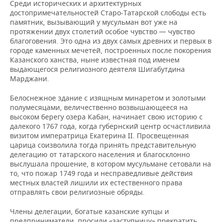
ВОДНЫЕ ВИДЫ СПОРТА
ОБРАЗОВАНИЕ
Среди исторических и архитектурных
достопримечательностей Старо-Татарской слободы есть
памятник, вызывающий у мусульман вот уже на
ХОККЕЙ С МЯЧОМ
ПРОИСШЕСТВИЯ
протяжении двух столетий особое чувство — чувство
благоговения. Это одна из двух самых древних и первых в
городе каменных мечетей, построенных после покорения
Казанского ханства, ныне известная под именем
выдающегося религиозного деятеля Шигабутдина
Марджани.
Белоснежное здание с изящным минаретом и золотыми
полумесяцами, величественно возвышающееся на
высоком берегу озера Кабан, начинает свою историю с
далекого 1767 года, когда губернский центр осчастливила
визитом императрица Екатерина II. Просвещенная
царица соизволила тогда принять представительную
делегацию от татарского населения и благосклонно
выслушала прошение, в котором мусульмане сетовали на
то, что пожар 1749 года и несправедливые действия
местных властей лишили их естественного права
отправлять свои религиозные обряды.
Члены делегации, богатые казанские купцы и
предприниматели, просили «заступницу» прекратить