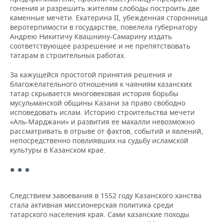
гонения и разрешить жителям слободы построить две
каменные мечети. Екатерина II, убежденная сторонница
веротерпимости в государстве, повелела губернатору
Андрею Никитичу Квашнину-Самарину издать
соответствующее разрешение и не препятствовать
татарам в строительных работах.
За кажущейся простотой принятия решения и
благожелательного отношения к чаяниям казанских
татар скрывается многовековая история борьбы
мусульманской общины Казани за право свободно
исповедовать ислам. Историю строительства мечети
«Аль-Марджани» и развития ее махалли невозможно
рассматривать в отрыве от фактов, событий и явлений,
непосредственно повлиявших на судьбу исламской
культуры в Казанском крае.
* * *
Следствием завоевания в 1552 году Казанского ханства
стала активная миссионерская политика среди
татарского населения края. Сами казанские походы