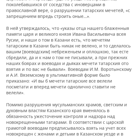
поколебавшихся от соседства с иноверцами в
православной вере, о разрушении татарских мечетей, «с
запрещением впредь строить оные…».
В ней утверждалось, что «указы отца нашего блаженныя
памяти царя и великого князя Ивана Васильевича всея
Русии, и наши о том в Казани есть, что мечетям
татарским в Казани быть никак не велено, и то сделалось
вашим [воеводским] небреженьем и оплошкою, так есте
сбредили, да и к нам о том не писывали, а при прежних
наших боярах и воеводах и дьяках мечети татарския ото
взятия и по вас не бывали». Воеводам И.М. Воротынскому
и А.И. Вяземскому в ультимативной форме было
приказано: «И вы б мечети татарские все велели
посметати и вперед мечети однолично ставити не
велели».
Помимо разрушения мусульманских храмов, светским и
духовным властям Казанского края вменялось в
обязанность ужесточение контроля и надзора над
новокрещенными татарами. В соответствии с царской
грамотой воеводам предписывалось взять на учет всех
новокрещен с женами и детьми в Казанском уезде и в