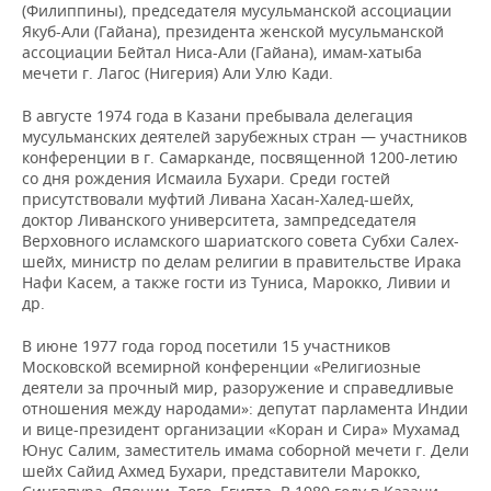
(Филиппины), председателя мусульманской ассоциации
Якуб-Али (Гайана), президента женской мусульманской
ассоциации Бейтал Ниса-Али (Гайана), имам-хатыба
мечети г. Лагос (Нигерия) Али Улю Кади.
В августе 1974 года в Казани пребывала делегация
мусульманских деятелей зарубежных стран — участников
конференции в г. Самарканде, посвященной 1200-летию
со дня рождения Исмаила Бухари. Среди гостей
присутствовали муфтий Ливана Хасан-Халед-шейх,
доктор Ливанского университета, зампредседателя
Верховного исламского шариатского совета Субхи Салех-
шейх, министр по делам религии в правительстве Ирака
Нафи Касем, а также гости из Туниса, Марокко, Ливии и
др.
В июне 1977 года город посетили 15 участников
Московской всемирной конференции «Религиозные
деятели за прочный мир, разоружение и справедливые
отношения между народами»: депутат парламента Индии
и вице-президент организации «Коран и Сира» Мухамад
Юнус Салим, заместитель имама соборной мечети г. Дели
шейх Сайид Ахмед Бухари, представители Марокко,