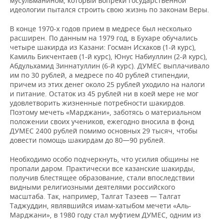
мусульманином, который вопреки государственной
идеологии пытался строить свою жизнь по законам Веры.
В конце 1970-х годов прием в медресе был несколько
расширен. По данным на 1979 год, в Бухаре обучались
четыре шакирда из Казани: Госман Исхаков (1-й курс),
Камиль Бикчентаев (1-й курс), Юнус Набиуллин (2-й курс),
Абдульхамид Зиннатуллин (6-й курс). ДУМЕС выплачивало
им по 30 рублей, а медресе по 40 рублей стипендии,
причем из этих денег около 25 рублей уходило на налоги
и питание. Остаток из 45 рублей ни в коей мере не мог
удовлетворить жизненные потребности шакирдов.
Поэтому мечеть «Марджани», заботясь о материальном
положении своих учеников, ежегодно вносила в фонд
ДУМЕС 2400 рублей помимо основных 29 тысяч, чтобы
довести помощь шакирдам до 80—90 рублей.
Необходимо особо подчеркнуть, что усилия общины не
пропали даром. Практически все казанские шакирды,
получив блестящее образование, стали впоследствии
видными религиозными деятелями российского
масштаба. Так, например, Талгат Тазеев — Талгат
Таджуддин, являвшийся имам-хатыбом мечети «Аль-
Марджани», в 1980 году стал муфтием ДУМЕС, одним из