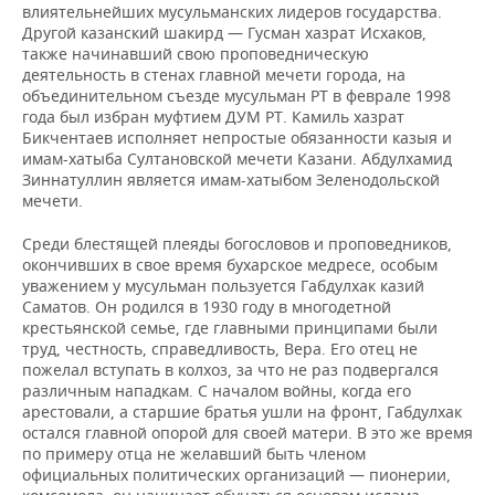
влиятельнейших мусульманских лидеров государства.
Другой казанский шакирд — Гусман хазрат Исхаков,
также начинавший свою проповедническую
деятельность в стенах главной мечети города, на
объединительном съезде мусульман РТ в феврале 1998
года был избран муфтием ДУМ РТ. Камиль хазрат
Бикчентаев исполняет непростые обязанности казыя и
имам-хатыба Султановской мечети Казани. Абдулхамид
Зиннатуллин является имам-хатыбом Зеленодольской
мечети.
Среди блестящей плеяды богословов и проповедников,
окончивших в свое время бухарское медресе, особым
уважением у мусульман пользуется Габдулхак казий
Саматов. Он родился в 1930 году в многодетной
крестьянской семье, где главными принципами были
труд, честность, справедливость, Вера. Его отец не
пожелал вступать в колхоз, за что не раз подвергался
различным нападкам. С началом войны, когда его
арестовали, а старшие братья ушли на фронт, Габдулхак
остался главной опорой для своей матери. В это же время
по примеру отца не желавший быть членом
официальных политических организаций — пионерии,