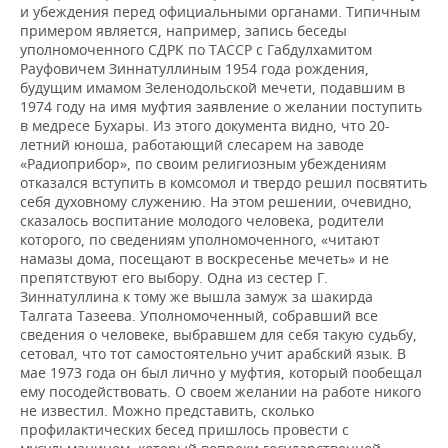
и убеждения перед официальными органами. Типичным
примером является, например, запись беседы
уполномоченного СДРК по ТАССР с Габдулхамитом
Рауфовичем Зиннатуллиным 1954 года рождения,
будущим имамом Зеленодольской мечети, подавшим в
1974 году на имя муфтия заявление о желании поступить
в медресе Бухары. Из этого документа видно, что 20-
летний юноша, работающий слесарем на заводе
«Радиоприбор», по своим религиозным убеждениям
отказался вступить в комсомол и твердо решил посвятить
себя духовному служению. На этом решении, очевидно,
сказалось воспитание молодого человека, родители
которого, по сведениям уполномоченного, «читают
намазы дома, посещают в воскресенье мечеть» и не
препятствуют его выбору. Одна из сестер Г.
Зиннатуллина к тому же вышла замуж за шакирда
Талгата Тазеева. Уполномоченный, собравший все
сведения о человеке, выбравшем для себя такую судьбу,
сетовал, что тот самостоятельно учит арабский язык. В
мае 1973 года он был лично у муфтия, который пообещал
ему посодействовать. О своем желании на работе никого
не известил. Можно представить, сколько
профилактических бесед пришлось провести с