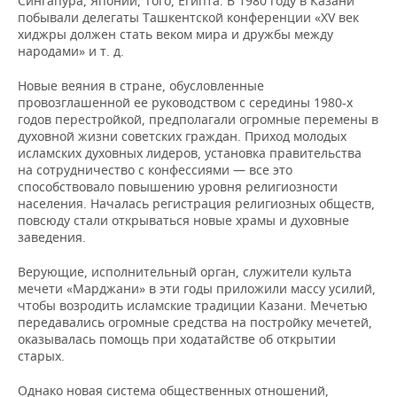
Сингапура, Японии, Того, Египта. В 1980 году в Казани
побывали делегаты Ташкентской конференции «XV век
хиджры должен стать веком мира и дружбы между
народами» и т. д.
Новые веяния в стране, обусловленные
провозглашенной ее руководством с середины 1980-х
годов перестройкой, предполагали огромные перемены в
духовной жизни советских граждан. Приход молодых
исламских духовных лидеров, установка правительства
на сотрудничество с конфессиями — все это
способствовало повышению уровня религиозности
населения. Началась регистрация религиозных обществ,
повсюду стали открываться новые храмы и духовные
заведения.
Верующие, исполнительный орган, служители культа
мечети «Марджани» в эти годы приложили массу усилий,
чтобы возродить исламские традиции Казани. Мечетью
передавались огромные средства на постройку мечетей,
оказывалась помощь при ходатайстве об открытии
старых.
Однако новая система общественных отношений,