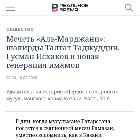
РЕГИОНЫ
ОБЩЕСТВО
Мечеть «Аль-Марджани»:
БАШКОРТОСТАН
НОВОСТИ
шакирды Талгат Таджуддин,
ТАТАРСТАН
АНАЛИТИКА
Гусман Исхаков и новая
генерация имамов
УДМУРТИЯ
НОВОСТИ АНАЛИТИКИ
ЭКОНОМИКА
07:00, 10.05.2020
ДЕКЛАРАЦИИ О ДОХОДАХ
НОВОСТИ ЭКОНОМИКИ
ПРОМЫШЛЕННОСТЬ
Удивительная история «Первого соборного»
КОРОЛИ ГОСЗАКАЗА ПФО
ФИНАНСЫ
НОВОСТИ
НЕДВИЖИМОСТЬ
мусульманского храма Казани. Часть 10-я
ПРОМЫШЛЕННОСТИ
ВУЗЫ ТАТАРСТАНА
БАНКИ
НОВОСТИ НЕДВИЖИМОСТИ
АВТО
АГРОПРОМ
В дни, когда мусульмане Татарстана
КОМУ ПРИНАДЛЕЖАТ
БЮДЖЕТ
НОВОСТИ АВТО
БИЗНЕС
ТОРГОВЫЕ ЦЕНТРЫ
МАШИНОСТРОЕНИЕ
постятся в священный месяц Рамазан,
ТАТАРСТАНА
уместно вспомнить, как в Казани
ИНВЕСТИЦИИ
НОВОСТИ БИЗНЕСА
ТЕХНОЛОГИИ