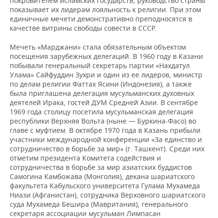
покровителем исламских государств, руководство страны
показывает их лидерам лояльность к религии. При этом
единичные мечети демонстративно преподносятся в
качестве витрины свободы совести в СССР.
Мечеть «Марджани» стала обязательным объектом
посещения зарубежных делегаций. В 1960 году в Казани
побывали генеральный секретарь партии «Нахдатул
Улама» Сайфуддин Зухри и один из ее лидеров, министр
по делам религии Фаттах Ясини (Индонезия), а также
была приглашена делегация мусульманских духовных
деятелей Ирака, гостей ДУМ Средней Азии. В сентябре
1969 года столицу посетила мусульманская делегация
республики Верхняя Вольта (ныне — Буркина-Фасо) во
главе с муфтием. В октябре 1970 года в Казань прибыли
участники международной конференции «За единство и
сотрудничество в борьбе за мир» (г. Ташкент). Среди них
отметим президента Комитета содействия и
сотрудничества в борьбе за мир азиатских буддистов
Самогина Камбожава (Монголия), декана шариатского
факультета Кабульского университета Гулама Мухамеда
Ниази (Афганистан), сотрудника Верховного шариатского
суда Мухамеда Бешира (Мавритания), генерального
секретаря ассоциации мусульман Лимпасан