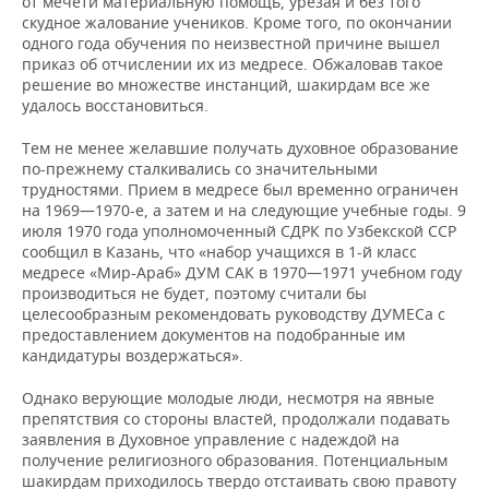
от мечети материальную помощь, урезая и без того
ВОДНЫЕ ВИДЫ СПОРТА
ОБРАЗОВАНИЕ
скудное жалование учеников. Кроме того, по окончании
одного года обучения по неизвестной причине вышел
ХОККЕЙ С МЯЧОМ
ПРОИСШЕСТВИЯ
приказ об отчислении их из медресе. Обжаловав такое
решение во множестве инстанций, шакирдам все же
удалось восстановиться.
Тем не менее желавшие получать духовное образование
по-прежнему сталкивались со значительными
трудностями. Прием в медресе был временно ограничен
на 1969—1970-е, а затем и на следующие учебные годы. 9
июля 1970 года уполномоченный СДРК по Узбекской ССР
сообщил в Казань, что «набор учащихся в 1-й класс
медресе «Мир-Араб» ДУМ САК в 1970—1971 учебном году
производиться не будет, поэтому считали бы
целесообразным рекомендовать руководству ДУМЕСа с
предоставлением документов на подобранные им
кандидатуры воздержаться».
Однако верующие молодые люди, несмотря на явные
препятствия со стороны властей, продолжали подавать
заявления в Духовное управление с надеждой на
получение религиозного образования. Потенциальным
шакирдам приходилось твердо отстаивать свою правоту