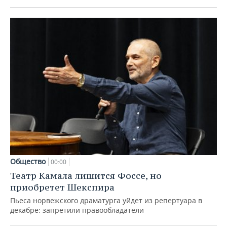
Общество
00:00
Театр Камала лишится Фоссе, но
приобретет Шекспира
Пьеса норвежского драматурга уйдет из репертуара в
декабре: запретили правообладатели