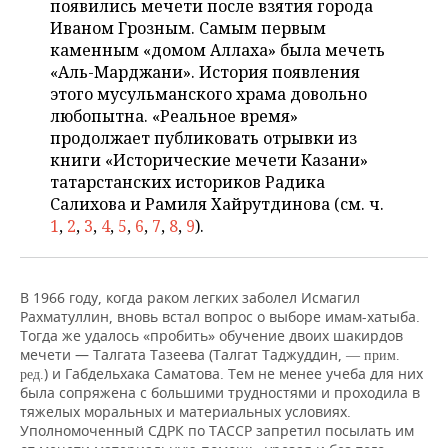
появились мечети после взятия города
НЕФТЕХИМИЯ
Иваном Грозным. Самым первым
РОЗНИЧНАЯ ТОРГОВЛЯ
НОВОСТИ ТЕХНОЛОГИЙ
МЕРОПРИЯТИЯ
каменным «домом Аллаха» была мечеть
НЕФТЬ
«Аль-Марджани». История появления
ТРАНСПОРТ
IT
НОВОСТИ МЕРОПРИЯТИЙ
СПОРТ
этого мусульманского храма довольно
ОПК
любопытна. «Реальное время»
УСЛУГИ
МЕДИА
ВЫЕЗДНАЯ РЕДАКЦИЯ
НОВОСТИ СПОРТА
ОБЩЕСТВО
продолжает публиковать отрывки из
ЭНЕРГЕТИКА
книги «Исторические мечети Казани»
ТЕЛЕКОММУНИКАЦИИ
БИЗНЕС-БРАНЧИ
ФУТБОЛ
НОВОСТИ ОБЩЕСТВА
ФОТОГАЛЕРЕЯ
татарстанских историков Радика
Салихова и Рамиля Хайрутдинова (см. ч.
ONLINE-КОНФЕРЕНЦИИ
ХОККЕЙ
ВЛАСТЬ
СЮЖЕТЫ
1
,
2
,
3
,
4
,
5
,
6
,
7
,
8
,
9
).
ОТКРЫТАЯ ЛЕКЦИЯ
БАСКЕТБОЛ
ИНФРАСТРУКТУРА
СПРАВОЧНИК
В 1966 году, когда раком легких заболел Исмагил
ВОЛЕЙБОЛ
ИСТОРИЯ
СПИСОК ПЕРСОН
ПОЛНАЯ ВЕРСИЯ
Рахматуллин, вновь встал вопрос о выборе имам-хатыба.
Тогда же удалось «пробить» обучение двоих шакирдов
мечети — Талгата Тазеева (Талгат Таджуддин,
— прим.
КИБЕРСПОРТ
КУЛЬТУРА
СПИСОК КОМПАНИЙ
) и Габдельхака Саматова. Тем не менее учеба для них
ред.
была сопряжена с большими трудностями и проходила в
ФИГУРНОЕ КАТАНИЕ
МЕДИЦИНА
тяжелых моральных и материальных условиях.
Уполномоченный СДРК по ТАССР запретил посылать им