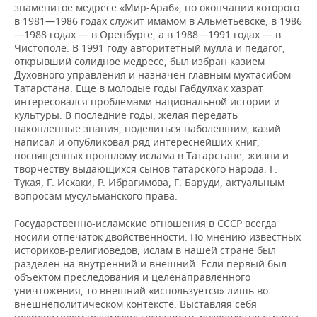
знаменитое медресе «Мир-Араб», по окончании которого
в 1981—1986 годах служит имамом в Альметьевске, в 1986
—1988 годах — в Оренбурге, а в 1988—1991 годах — в
Чистополе. В 1991 году авторитетный мулла и педагог,
открывший солидное медресе, был избран казием
Духовного управления и назначен главным мухтасибом
Татарстана. Еще в молодые годы Габдулхак хазрат
интересовался проблемами национальной истории и
культуры. В последние годы, желая передать
накопленные знания, поделиться наболевшим, казий
написал и опубликовал ряд интереснейших книг,
посвященных прошлому ислама в Татарстане, жизни и
творчеству выдающихся сынов татарского народа: Г.
Тукая, Г. Исхаки, Р. Ибрагимова, Г. Баруди, актуальным
вопросам мусульманского права.
Государственно-исламские отношения в СССР всегда
носили отпечаток двойственности. По мнению известных
историков-религиоведов, ислам в нашей стране был
разделен на внутренний и внешний. Если первый был
объектом преследования и целенаправленного
уничтожения, то внешний «используется» лишь во
внешнеполитическом контексте. Выставляя себя