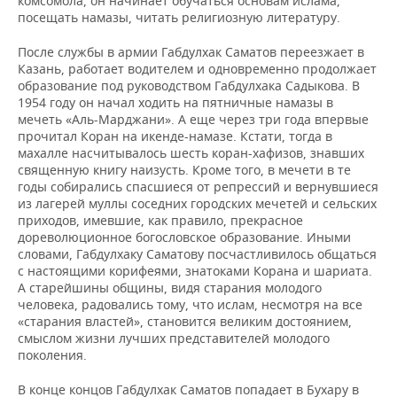
комсомола, он начинает обучаться основам ислама,
посещать намазы, читать религиозную литературу.
После службы в армии Габдулхак Саматов переезжает в
Казань, работает водителем и одновременно продолжает
образование под руководством Габдулхака Садыкова. В
1954 году он начал ходить на пятничные намазы в
мечеть «Аль-Марджани». А еще через три года впервые
прочитал Коран на икенде-намазе. Кстати, тогда в
махалле насчитывалось шесть коран-хафизов, знавших
священную книгу наизусть. Кроме того, в мечети в те
годы собирались спасшиеся от репрессий и вернувшиеся
из лагерей муллы соседних городских мечетей и сельских
приходов, имевшие, как правило, прекрасное
дореволюционное богословское образование. Иными
словами, Габдулхаку Саматову посчастливилось общаться
с настоящими корифеями, знатоками Корана и шариата.
А старейшины общины, видя старания молодого
человека, радовались тому, что ислам, несмотря на все
«старания властей», становится великим достоянием,
смыслом жизни лучших представителей молодого
поколения.
В конце концов Габдулхак Саматов попадает в Бухару в