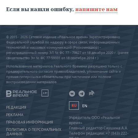
Если вы нашли ошибку,
напишите нам
© 2015 - 2026 Сетевое издание «Реальное время» Зарегистрировано
Федеральной службой по надзору в сфере связи, информационных
технологий и массовых коммуникаций (Роскомнадзор) –
регистрационный номер ЭЛ № ФС 77 - 79627 от 18 декабря 2020 г. (ранее
свидетельство Эл № ФС 77-59331 от 18 сентября 2014 г.)
Использование материалов Реального Времени разрешено только с
предварительного согласия правообладателей, упоминание сайта и
прямая гиперссылка обязательны при частичном или полном
воспроизведении материалов.
18+
RU
EN
РЕДАКЦИЯ
РЕКЛАМА
Учредитель ООО «Реальное
ПРАВОВАЯ ИНФОРМАЦИЯ
время»
Главный редактор Саушина А.А.
ПОЛИТИКА О ПЕРСОНАЛЬНЫХ
Телефон редакции: +7 (843) 222-
ДАННЫХ