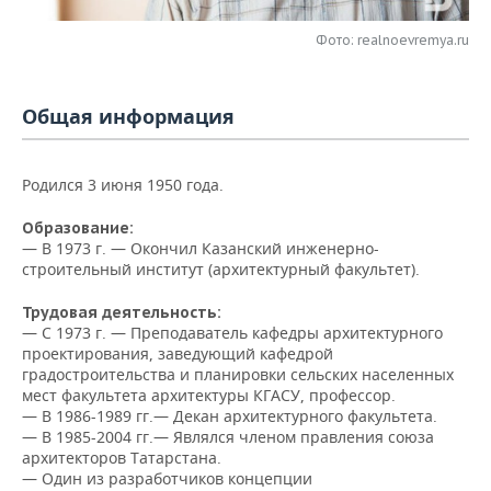
НЕФТЕХИМИЯ
РОЗНИЧНАЯ ТОРГОВЛЯ
НОВОСТИ ТЕХНОЛОГИЙ
МЕРОПРИЯТИЯ
Фото: realnoevremya.ru
НЕФТЬ
ТРАНСПОРТ
IT
НОВОСТИ МЕРОПРИЯТИЙ
СПОРТ
ОПК
Общая информация
УСЛУГИ
МЕДИА
ВЫЕЗДНАЯ РЕДАКЦИЯ
НОВОСТИ СПОРТА
ОБЩЕСТВО
ЭНЕРГЕТИКА
Родился 3 июня 1950 года.
ТЕЛЕКОММУНИКАЦИИ
БИЗНЕС-БРАНЧИ
ФУТБОЛ
НОВОСТИ ОБЩЕСТВА
ФОТОГАЛЕРЕЯ
Образование:
ONLINE-КОНФЕРЕНЦИИ
ХОККЕЙ
ВЛАСТЬ
СЮЖЕТЫ
— В 1973 г. — Окончил Казанский инженерно-
строительный институт (архитектурный факультет).
ОТКРЫТАЯ ЛЕКЦИЯ
БАСКЕТБОЛ
ИНФРАСТРУКТУРА
СПРАВОЧНИК
Трудовая деятельность:
— С 1973 г. — Преподаватель кафедры архитектурного
ВОЛЕЙБОЛ
ИСТОРИЯ
СПИСОК ПЕРСОН
ПОЛНАЯ ВЕРСИЯ
проектирования, заведующий кафедрой
градостроительства и планировки сельских населенных
КИБЕРСПОРТ
КУЛЬТУРА
СПИСОК КОМПАНИЙ
мест факультета архитектуры КГАСУ, профессор.
— В 1986-1989 гг.— Декан архитектурного факультета.
— В 1985-2004 гг.— Являлся членом правления союза
ФИГУРНОЕ КАТАНИЕ
МЕДИЦИНА
архитекторов Татарстана.
— Один из разработчиков концепции