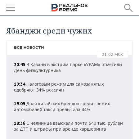
РЕГИОНЫ
Ябанджи среди чужих
БАШКОРТОСТАН
НОВОСТИ
ВСЕ НОВОСТИ
ТАТАРСТАН
АНАЛИТИКА
21:02 МСК
В Казани в экстрим-парке «УРАМ» отметили
УДМУРТИЯ
НОВОСТИ АНАЛИТИКИ
20:45
ЭКОНОМИКА
День физкультурника
ДЕКЛАРАЦИИ О ДОХОДАХ
НОВОСТИ ЭКОНОМИКИ
ПРОМЫШЛЕННОСТЬ
Налоговый режим для самозанятых
19:34
одобряют 34% россиян
КОРОЛИ ГОСЗАКАЗА ПФО
ФИНАНСЫ
НОВОСТИ
НЕДВИЖИМОСТЬ
ПРОМЫШЛЕННОСТИ
Доля китайских брендов среди свежих
19:05
ВУЗЫ ТАТАРСТАНА
БАНКИ
НОВОСТИ НЕДВИЖИМОСТИ
АВТО
автомобилей такси превысила 44%
АГРОПРОМ
КОМУ ПРИНАДЛЕЖАТ
БЮДЖЕТ
НОВОСТИ АВТО
БИЗНЕС
С челнинца взыскали почти 540 тыс. рублей
18:36
ТОРГОВЫЕ ЦЕНТРЫ
МАШИНОСТРОЕНИЕ
за ДТП и штрафы при аренде каршеринга
ТАТАРСТАНА
ИНВЕСТИЦИИ
НОВОСТИ БИЗНЕСА
ТЕХНОЛОГИИ