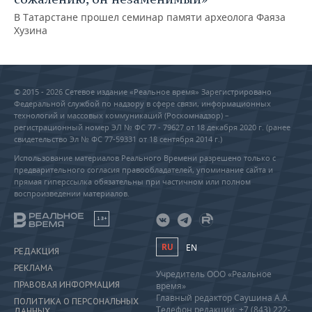
В Татарстане прошел семинар памяти археолога Фаяза
Хузина
© 2015 - 2026 Сетевое издание «Реальное время» Зарегистрировано
Федеральной службой по надзору в сфере связи, информационных
технологий и массовых коммуникаций (Роскомнадзор) –
регистрационный номер ЭЛ № ФС 77 - 79627 от 18 декабря 2020 г. (ранее
свидетельство Эл № ФС 77-59331 от 18 сентября 2014 г.)
Использование материалов Реального Времени разрешено только с
предварительного согласия правообладателей, упоминание сайта и
прямая гиперссылка обязательны при частичном или полном
воспроизведении материалов.
18+
RU
EN
РЕДАКЦИЯ
РЕКЛАМА
Учредитель ООО «Реальное
ПРАВОВАЯ ИНФОРМАЦИЯ
время»
Главный редактор Саушина А.А.
ПОЛИТИКА О ПЕРСОНАЛЬНЫХ
Телефон редакции: +7 (843) 222-
ДАННЫХ