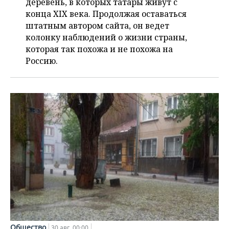
ВОДНЫЕ ВИДЫ СПОРТА
ОБРАЗОВАНИЕ
деревень, в которых татары живут с
конца XIX века. Продолжая оставаться
ХОККЕЙ С МЯЧОМ
ПРОИСШЕСТВИЯ
штатным автором сайта, он ведет
колонку наблюдений о жизни страны,
которая так похожа и не похожа на
Россию.
Общество
30 авг, 00:00