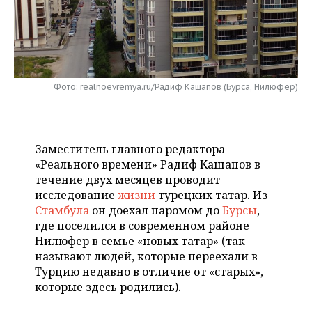
НЕФТЕХИМИЯ
РОЗНИЧНАЯ ТОРГОВЛЯ
НОВОСТИ ТЕХНОЛОГИЙ
МЕРОПРИЯТИЯ
НЕФТЬ
ТРАНСПОРТ
IT
НОВОСТИ МЕРОПРИЯТИЙ
СПОРТ
ОПК
Фото: realnoevremya.ru/Радиф Кашапов (Бурса, Нилюфер)
УСЛУГИ
МЕДИА
ВЫЕЗДНАЯ РЕДАКЦИЯ
НОВОСТИ СПОРТА
ОБЩЕСТВО
ЭНЕРГЕТИКА
ТЕЛЕКОММУНИКАЦИИ
БИЗНЕС-БРАНЧИ
ФУТБОЛ
НОВОСТИ ОБЩЕСТВА
ФОТОГАЛЕРЕЯ
Заместитель главного редактора
ONLINE-КОНФЕРЕНЦИИ
ХОККЕЙ
ВЛАСТЬ
СЮЖЕТЫ
«Реального времени» Радиф Кашапов в
течение двух месяцев проводит
ОТКРЫТАЯ ЛЕКЦИЯ
БАСКЕТБОЛ
ИНФРАСТРУКТУРА
СПРАВОЧНИК
исследование
жизни
турецких татар. Из
Стамбула
он доехал паромом до
Бурсы
,
ВОЛЕЙБОЛ
ИСТОРИЯ
СПИСОК ПЕРСОН
ПОЛНАЯ ВЕРСИЯ
где поселился в современном районе
Нилюфер в семье «новых татар» (так
КИБЕРСПОРТ
КУЛЬТУРА
СПИСОК КОМПАНИЙ
называют людей, которые переехали в
Турцию недавно в отличие от «старых»,
ФИГУРНОЕ КАТАНИЕ
МЕДИЦИНА
которые здесь родились).