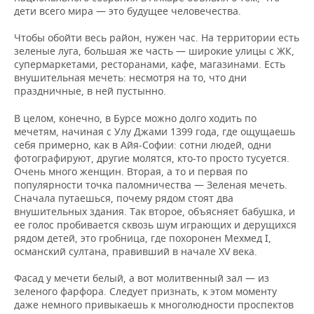
дети всего мира — это будущее человечества.
Чтобы обойти весь район, нужен час. На территории есть
зеленые луга, большая же часть — широкие улицы с ЖК,
супермаркетами, ресторанами, кафе, магазинами. Есть
внушительная мечеть: несмотря на то, что дни
праздничные, в ней пустынно.
В целом, конечно, в Бурсе можно долго ходить по
мечетям, начиная с Улу Джами 1399 года, где ощущаешь
себя примерно, как в Айя-Софии: сотни людей, одни
фотографируют, другие молятся, кто-то просто тусуется.
Очень много женщин. Вторая, а то и первая по
популярности точка паломничества — Зеленая мечеть.
Сначала путаешься, почему рядом стоят два
внушительных здания. Так второе, объясняет бабушка, и
ее голос пробивается сквозь шум играющих и дерущихся
рядом детей, это гробница, где похоронен Мехмед I,
османский султана, правивший в начале XV века.
Фасад у мечети белый, а вот молитвенный зал — из
зеленого фарфора. Следует признать, к этом моменту
даже немного привыкаешь к многолюдности проспектов