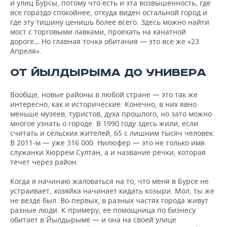
и улиц Бурсы, потому что есть и эта возвышенность, где
все гораздо спокойнее, откуда виден остальной город и
где эту тишину ценишь более всего. Здесь можно найти
мост с торговыми лавками, проехать на канатной
дороге… Но главная точка обитания — это все же «23
Апреля».
ОТ ЙЫЛДЫРЫМА ДО УНИВЕРА
Вообще, новые районы в любой стране — это так же
интересно, как и исторические. Конечно, в них явно
меньше музеев, туристов, духа прошлого, но зато можно
многое узнать о городе. В 1990 году здесь жили, если
считать и сельских жителей, 65 с лишним тысяч человек.
В 2011-м — уже 316 000. Нилюфер — это не только имя
служанки Хюррем Султан, а и название речки, которая
течет через район.
Когда я начинаю жаловаться на то, что меня в Бурсе не
устраивает, хозяйка начинает кидать козыри. Мол, ты же
не везде был. Во-первых, в разных частях города живут
разные люди. К примеру, ее помощница по бизнесу
обитает в Йылдырыме — и она на своей улице