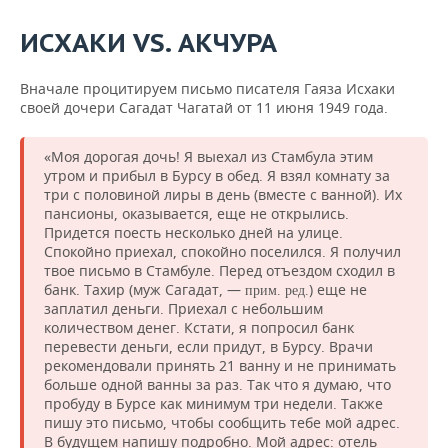
ВОДНЫЕ ВИДЫ СПОРТА
ОБРАЗОВАНИЕ
И
СХАКИ
VS.
АКЧУРА
ХОККЕЙ С МЯЧОМ
ПРОИСШЕСТВИЯ
Вначале процитируем письмо писателя Гаяза Исхаки
своей дочери Сагадат Чагатай от 11 июня 1949 года.
«Моя дорогая дочь! Я выехал из Стамбула этим
утром и прибыл в Бурсу в обед. Я взял комнату за
три с половиной лиры в день (вместе с ванной). Их
пансионы, оказывается, еще не открылись.
Придется поесть несколько дней на улице.
Спокойно приехал, спокойно поселился. Я получил
твое письмо в Стамбуле. Перед отъездом сходил в
банк. Тахир (муж Сагадат, —
) еще не
прим. ред.
заплатил деньги. Приехал с небольшим
количеством денег. Кстати, я попросил банк
перевести деньги, если придут, в Бурсу. Врачи
рекомендовали принять 21 ванну и не принимать
больше одной ванны за раз. Так что я думаю, что
пробуду в Бурсе как минимум три недели. Также
пишу это письмо, чтобы сообщить тебе мой адрес.
В будущем напишу подробно. Мой адрес: отель