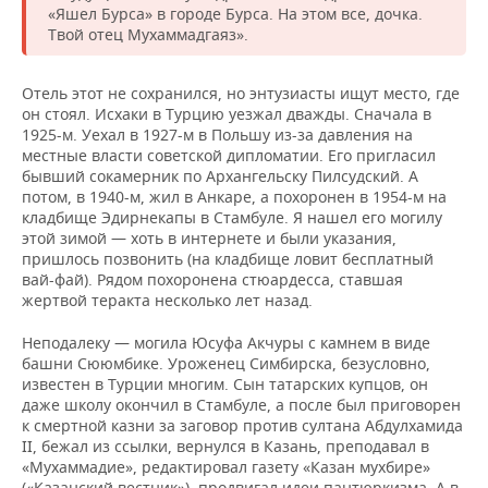
«Яшел Бурса» в городе Бурса. На этом все, дочка.
Твой отец Мухаммадгаяз».
Отель этот не сохранился, но энтузиасты ищут место, где
он стоял. Исхаки в Турцию уезжал дважды. Сначала в
1925-м. Уехал в 1927-м в Польшу из-за давления на
местные власти советской дипломатии. Его пригласил
бывший сокамерник по Архангельску Пилсудский. А
потом, в 1940-м, жил в Анкаре, а похоронен в 1954-м на
кладбище Эдирнекапы в Стамбуле. Я нашел его могилу
этой зимой — хоть в интернете и были указания,
пришлось позвонить (на кладбище ловит бесплатный
вай-фай). Рядом похоронена стюардесса, ставшая
жертвой теракта несколько лет назад.
Неподалеку — могила Юсуфа Акчуры с камнем в виде
башни Сююмбике. Уроженец Симбирска, безусловно,
известен в Турции многим. Сын татарских купцов, он
даже школу окончил в Стамбуле, а после был приговорен
к смертной казни за заговор против султана Абдулхамида
II, бежал из ссылки, вернулся в Казань, преподавал в
«Мухаммадие», редактировал газету «Казан мухбире»
(«Казанский вестник»), продвигал идеи пантюркизма. А в