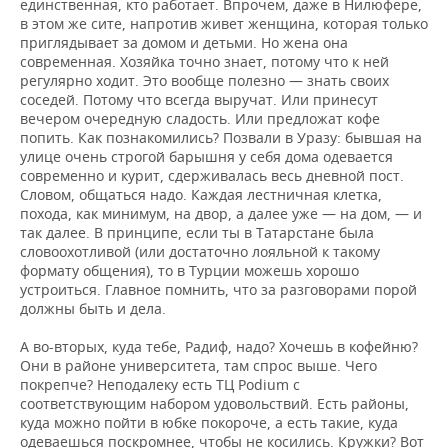
единственная, кто работает. Впрочем, даже в Нилюфере,
в этом же сите, напротив живет женщина, которая только
приглядывает за домом и детьми. Но жена она
современная. Хозяйка точно знает, потому что к ней
регулярно ходит. Это вообще полезно — знать своих
соседей. Потому что всегда выручат. Или принесут
вечером очередную сладость. Или предложат кофе
попить. Как познакомились? Позвали в Уразу: бывшая на
улице очень строгой барышня у себя дома одевается
современно и курит, сдерживалась весь дневной пост.
Словом, общаться надо. Каждая лестничная клетка,
похода, как минимум, на двор, а далее уже — на дом, — и
так далее. В принципе, если ты в Татарстане была
словоохотливой (или достаточно лояльной к такому
формату общения), то в Турции можешь хорошо
устроиться. Главное помнить, что за разговорами порой
должны быть и дела.
А во-вторых, куда тебе, Радиф, надо? Хочешь в кофейню?
Они в районе университета, там спрос выше. Чего
покрепче? Неподалеку есть ТЦ Podium c
соответствующим набором удовольствий. Есть районы,
куда можно пойти в юбке покороче, а есть такие, куда
одеваешься поскромнее, чтобы не косились. Кружки? Вот