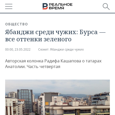
РЕГИОНЫ
ОБЩЕСТВО
Ябанджи среди чужих: Бурса —
БАШКОРТОСТАН
НОВОСТИ
все оттенки зеленого
ТАТАРСТАН
АНАЛИТИКА
00:00, 23.05.2022
Сюжет:
Ябанджи среди чужих
УДМУРТИЯ
НОВОСТИ АНАЛИТИКИ
ЭКОНОМИКА
Авторская колонка Радифа Кашапова о татарах
ДЕКЛАРАЦИИ О ДОХОДАХ
НОВОСТИ ЭКОНОМИКИ
ПРОМЫШЛЕННОСТЬ
Анатолии. Часть четвертая
КОРОЛИ ГОСЗАКАЗА ПФО
ФИНАНСЫ
НОВОСТИ
НЕДВИЖИМОСТЬ
ПРОМЫШЛЕННОСТИ
ВУЗЫ ТАТАРСТАНА
БАНКИ
НОВОСТИ НЕДВИЖИМОСТИ
АВТО
АГРОПРОМ
КОМУ ПРИНАДЛЕЖАТ
БЮДЖЕТ
НОВОСТИ АВТО
БИЗНЕС
ТОРГОВЫЕ ЦЕНТРЫ
МАШИНОСТРОЕНИЕ
ТАТАРСТАНА
ИНВЕСТИЦИИ
НОВОСТИ БИЗНЕСА
ТЕХНОЛОГИИ