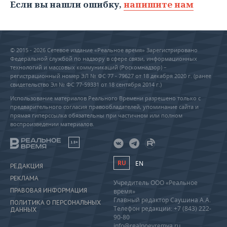
Если вы нашли ошибку,
напишите нам
© 2015 - 2026 Сетевое издание «Реальное время» Зарегистрировано
Федеральной службой по надзору в сфере связи, информационных
технологий и массовых коммуникаций (Роскомнадзор) –
регистрационный номер ЭЛ № ФС 77 - 79627 от 18 декабря 2020 г. (ранее
свидетельство Эл № ФС 77-59331 от 18 сентября 2014 г.)
Использование материалов Реального Времени разрешено только с
предварительного согласия правообладателей, упоминание сайта и
прямая гиперссылка обязательны при частичном или полном
воспроизведении материалов.
18+
RU
EN
РЕДАКЦИЯ
РЕКЛАМА
Учредитель ООО «Реальное
ПРАВОВАЯ ИНФОРМАЦИЯ
время»
Главный редактор Саушина А.А.
ПОЛИТИКА О ПЕРСОНАЛЬНЫХ
Телефон редакции: +7 (843) 222-
ДАННЫХ
90-80
info@realnoevremya.ru