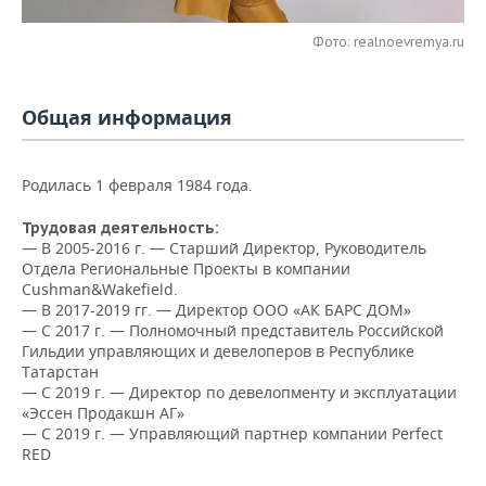
НЕФТЕХИМИЯ
РОЗНИЧНАЯ ТОРГОВЛЯ
НОВОСТИ ТЕХНОЛОГИЙ
МЕРОПРИЯТИЯ
Фото: realnoevremya.ru
НЕФТЬ
ТРАНСПОРТ
IT
НОВОСТИ МЕРОПРИЯТИЙ
СПОРТ
ОПК
Общая информация
УСЛУГИ
МЕДИА
ВЫЕЗДНАЯ РЕДАКЦИЯ
НОВОСТИ СПОРТА
ОБЩЕСТВО
ЭНЕРГЕТИКА
Родилась 1 февраля 1984 года.
ТЕЛЕКОММУНИКАЦИИ
БИЗНЕС-БРАНЧИ
ФУТБОЛ
НОВОСТИ ОБЩЕСТВА
ФОТОГАЛЕРЕЯ
Трудовая деятельность:
ONLINE-КОНФЕРЕНЦИИ
ХОККЕЙ
ВЛАСТЬ
СЮЖЕТЫ
— В 2005-2016 г. — Старший Директор, Руководитель
Отдела Региональные Проекты в компании
ОТКРЫТАЯ ЛЕКЦИЯ
БАСКЕТБОЛ
ИНФРАСТРУКТУРА
Cushman&Wakefield.
СПРАВОЧНИК
— В 2017-2019 гг. — Директор ООО «АК БАРС ДОМ»
— С 2017 г. — Полномочный представитель Российской
ВОЛЕЙБОЛ
ИСТОРИЯ
СПИСОК ПЕРСОН
ПОЛНАЯ ВЕРСИЯ
Гильдии управляющих и девелоперов в Республике
Татарстан
КИБЕРСПОРТ
КУЛЬТУРА
СПИСОК КОМПАНИЙ
— С 2019 г. — Директор по девелопменту и эксплуатации
«Эссен Продакшн АГ»
— С 2019 г. — Управляющий партнер компании Perfect
ФИГУРНОЕ КАТАНИЕ
МЕДИЦИНА
RED