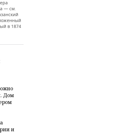
мера
а — см.
азанский
оложенный
ный в 1874
и
можно
я. Дом
мером
а
ории и