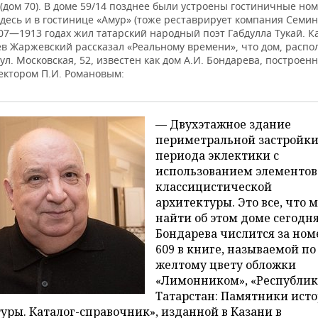
(дом 70). В доме 59/14 позднее были устроены гостиничные но
здесь и в гостинице «Амур» (тоже реставрирует компания Семин
07—1913 годах жил татарский народный поэт Габдулла Тукай. К
ев Жаржевский рассказал «Реальному времени», что дом, расп
 ул. Московская, 52, известен как дом А.И. Бондарева, построен
тектором П.И. Романовым:
— Двухэтажное здание
периметральной застройк
периода эклектики с
использованием элементов
классицистической
архитектуры. Это все, что 
найти об этом доме сегодн
Бондарева числится за но
609 в книге, называемой по
желтому цвету обложки
«Лимонником», «Республик
Татарстан: Памятники ист
уры. Каталог-справочник», изданной в Казани в