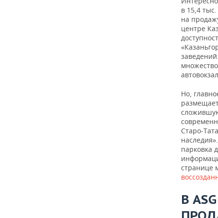
Интересно
в 15,4 тыс
на продажу
центре Каз
доступност
«Казаньгор
заведений
множество
автовокза
Но, главно
размещает
сложившую
современн
Старо-Тата
наследия»
парковка 
информаци
странице м
воссоздан
В
ASG
ПРОД