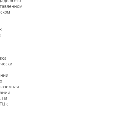
адь всего
ставленном
еском
х
а
кса
ически
аний
о
 наземная
пании
. На
ТЦ с