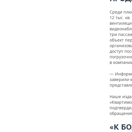
Среди плю
12 тыс. кв
вентиляци
видеонабл
три пассаж
объект пе
организов
доступ по
погрузочн
в компании
— Информа
заверили 
представл
Наше изда
«Квартимо
подтверди
обращения
«К Б