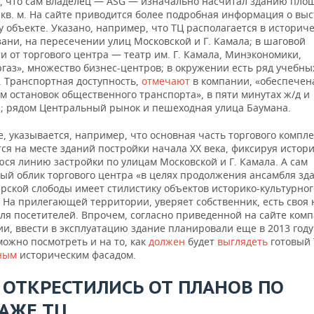
, что сам владелец — ASG — изначально насчитал зданию площ
. кв. м. На сайте приводится более подробная информация о вы
 объекте. Указано, например, что ТЦ располагается в историч
ани, на пересечении улиц Московской и Г. Камала; в шаговой
и от торгового центра — театр им. Г. Камала, Минэкономики,
газ», множество бизнес-центров; в окружении есть ряд учебны
. Транспортная доступность,
отмечают
в компании, «обеспечен
м остановок общественного транспорта», в пяти минутах ж/д и
л; рядом Центральный рынок и пешеходная улица Баумана.
е, указывается, например, что основная часть торгового компле
ся на месте зданий постройки начала XX века, фиксируя истор
ся линию застройки по улицам Московской и Г. Камала. А сам
ый облик торгового центра «в целях продолжения ансамбля зд
рской слободы имеет стилистику объектов историко-культурног
. На прилегающей территории, уверяет собственник, есть своя
для посетителей. Впрочем, согласно приведенной на сайте ком
и, ввести в эксплуатацию здание планировали еще в 2013 году
ожно посмотреть и на то, как
должен
будет
выглядеть
готовый 
ным
историческим фасадом.
 ОТКРЕСТИЛИСЬ ОТ ПЛАНОВ ПО
АЖЕ ТЦ