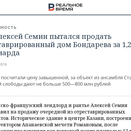
ИМОСТЬ
лексей Семин пытался продать
таврированный дом Бондарева за 1,
иарда
2019
 посчитали цену завышенной, за объект из ансамбля Ст
й слободы дают не больше 500—800 млн рублей
нско-французский лендлорд и рантье Алексей Семин
авил на продажу очередной из отреставрированных
НА
тов. Историческое здание в центре Казани, построен
тектором Апанаевской мечети Романовым, после