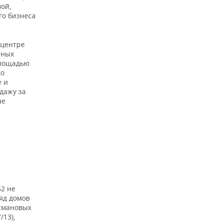
ой,
го бизнеса
 центре
нных
площадью
ко
е и
дажу за
ые
52 не
ряд домов
смановых
/13),