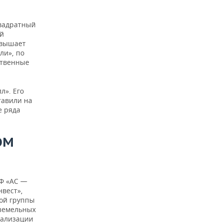
квадратный
ой
ревышает
ли», по
ственные
л». Его
тавили на
е ряда
ОМ
КФ «АС —
вест»,
ой группы
 земельных
еализации