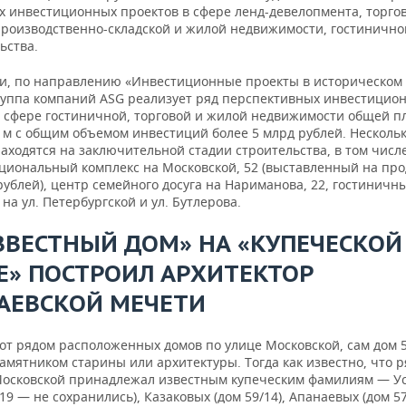
х инвестиционных проектов в сфере ленд-девелопмента, торгов
производственно-складской и жилой недвижимости, гостинично
ьства.
ти, по направлению «Инвестиционные проекты в историческом
руппа компаний ASG реализует ряд перспективных инвестицио
в сфере гостиничной, торговой и жилой недвижимости общей 
. м с общим объемом инвестиций более 5 млрд рублей. Несколь
аходятся на заключительной стадии строительства, в том числ
циональный комплекс на Московской, 52 (выставленный на про
рублей), центр семейного досуга на Нариманова, 22, гостиничн
на ул. Петербургской и ул. Бутлерова.
ЗВЕСТНЫЙ ДОМ» НА «КУПЕЧЕСКОЙ
Е» ПОСТРОИЛ АРХИТЕКТОР
АЕВСКОЙ МЕЧЕТИ
 от рядом расположенных домов по улице Московской, сам дом 
амятником старины или архитектуры. Тогда как известно, что 
Московской принадлежал известным купеческим фамилиям — У
 19 — не сохранились), Казаковых (дом 59/14), Апанаевых (дом 57