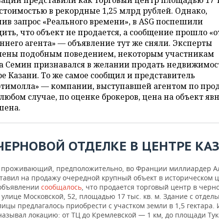
ации представили как торговый центр площадью 17 
 стоимостью в рекордные 1,25 млрд рублей. Однако,
ив запрос «Реального времени», в ASG поспешили
ить, что объект не продается, а сообщение прошло «о
ннего агента» — объявление тут же сняли. Эксперты
лены подобным поведением, некоторым участникам
а Семин признавался в желании продать недвижимос
е Казани. То же самое сообщил и представитель
ртимолла» — компании, выступавшей агентом по про
 любом случае, по оценке брокеров, цена на объект яв
шена.
 ЧЕРНОВОЙ ОТДЕЛКЕ В ЦЕНТРЕ КА
 проживающий, предположительно, во Франции миллиардер А
тавил на продажу очередной крупный объект в историческом 
 объявлении
сообщалось
, что продается торговый центр в черн
 улице Московской, 52, площадью 17 тыс. кв. м. Здание с отдел
лицы предлагалось приобрести с участком земли в 1,5 гектара.
азывал локацию: от ТЦ до Кремлевской — 1 км, до площади Ту