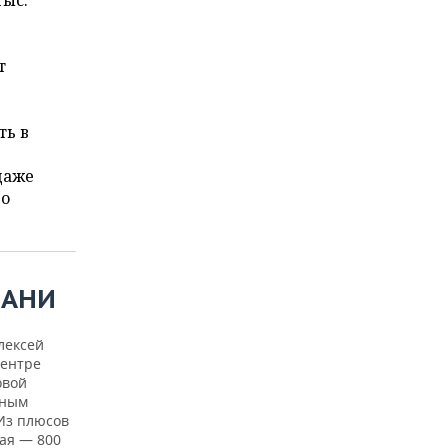
тыс.
т
ть в
даже
но
ЗАНИ
лексей
центре
овой
ьным
 Из плюсов
кая — 800