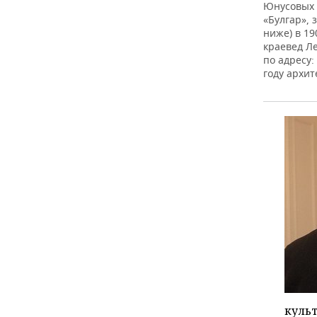
Юнусовых 
«Булгар», 
ниже) в 19
краевед Л
по адресу:
году архи
культ