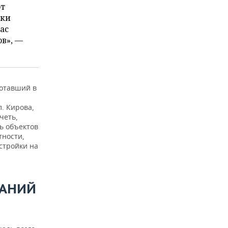
от
ски
ас
ов», —
ботавший в
. Кирова,
четь,
ь объектов
тности,
остройки на
ДАНИЙ