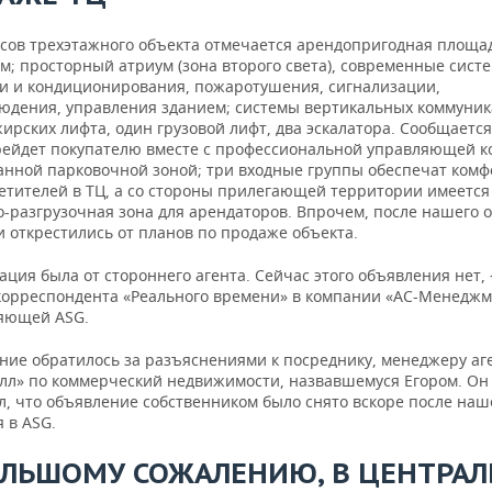
сов трехэтажного объекта отмечается арендопригодная площад
. м; просторный атриум (зона второго света), современные сист
и и кондиционирования, пожаротушения, сигнализации,
юдения, управления зданием; системы вертикальных коммуни
ирских лифта, один грузовой лифт, два эскалатора. Сообщается
рейдет покупателю вместе с профессиональной управляющей к
анной парковочной зоной; три входные группы обеспечат ком
сетителей в ТЦ, а со стороны прилегающей территории имеется
о-разгрузочная зона для арендаторов. Впрочем, после нашего
 открестились от планов по продаже объекта.
ция была от стороннего агента. Сейчас этого объявления нет,
корреспондента «Реального времени» в компании «АС-Менеджм
яющей ASG.
ние обратилось за разъяснениями к посреднику, менеджеру аг
лл» по коммерческий недвижимости, назвавшемуся Егором. Он
л, что объявление собственником было снято вскоре после наш
 в ASG.
ОЛЬШОМУ СОЖАЛЕНИЮ, В ЦЕНТРА