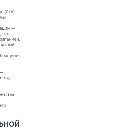
ь (GLA) —
емы
каций —
, что
омпанией,
фортный
 обращения
 —
ент»,
ентства
его
ЛЬНОЙ