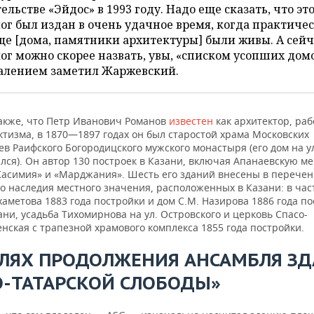
ельстве «Эйдос» в 1993 году. Надо еще сказать, что эт
ог был издан в очень удачное время, когда практиче
ще [дома, памятники архитектуры] были живы. А сейч
ог можно скорее назвать, увы, «списком усопших дом
жалением заметил Жаржевский.
акже, что Петр Иванович Романов
известен
как архитектор, ра
ктизма, в 1870—1897 годах он был старостой храма Московских
в Раифского Богородицского мужского монастыря (его дом на ул
лся). Он автор 130 построек в Казани, включая Апанаевскую ме
Касимия» и «Марджания». Шесть его зданий внесены в перечен
о наследия местного значения, расположенных в Казани: в час
аметова 1883 года постройки и дом С.М. Назирова 1886 года п
ни, усадьба Тихомирнова на ул. Островского и церковь Спасо-
нская с трапезной храмового комплекса 1855 года постройки.
ЕЛЯХ ПРОДОЛЖЕНИЯ АНСАМБЛЯ З
О-ТАТАРСКОЙ СЛОБОДЫ»