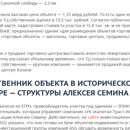
 Суконной слободы — 2,3 км.
льна высокая цена объекта — 1,25 млрд рублей. То есть один 
о ТЦ собственник оценил в 73,5 тыс. рублей. Согласно публичн
й карте, кадастровая стоимость участка в 15,8 тыс. кв. м не п
ублей, предназначено здание «для размещения объектов торгов
: «торговые объекты — магазины, торговые центры, продоволь
е о продаже торгового центра выставило агентство «Квартимол
ель рассказал «Реальному времени», что ТЦ только-только выс
а собственник — крупная компания — занимается продажей ещ
 центре Казани.
ТВЕННИК ОБЪЕКТА В ИСТОРИЧЕСК
РЕ — СТРУКТУРЫ АЛЕКСЕЯ СЕМИНА
выписке из ЕГРН, правообладатель участка под зданием — ЗПИ
ительный», которым управляет компания «УК «Капитал-Траст-Ин
ащая Алексею Семину. Действительно, на
сайте
инвестиционн
ASG указано, что они готовы на базе объектов недвижимости и
инвестиционной группы компаний ASG обсудить возможность р