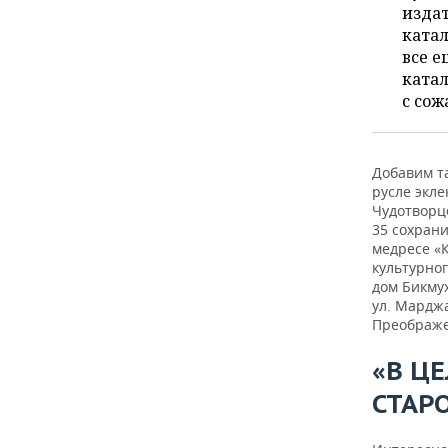
издат
катал
все е
катал
с со
Добавим т
русле экле
Чудотворце
35 сохрани
медресе «
культурног
дом Бикмух
ул. Марджа
Преображе
«В Ц
СТАР