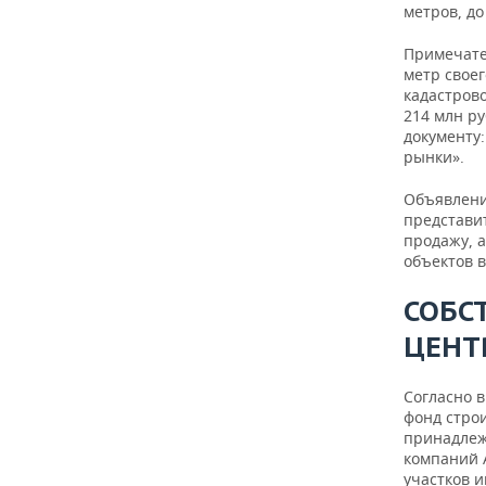
ВОДНЫЕ ВИДЫ СПОРТА
ОБРАЗОВАНИЕ
метров, до
ХОККЕЙ С МЯЧОМ
ПРОИСШЕСТВИЯ
Примечате
метр своег
кадастрово
214 млн р
документу
рынки».
Объявлени
представит
продажу, 
объектов в
СОБС
ЦЕНТ
Согласно 
фонд стро
принадлеж
компаний 
участков 