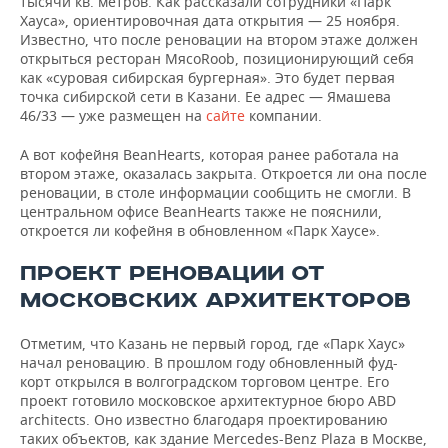
тысячи кв. метров. Как рассказали сотрудники «Парк
Хауса», ориентировочная дата открытия — 25 ноября.
Известно, что после реновации на втором этаже должен
открыться ресторан МясоRoob, позиционирующий себя
как «суровая сибирская бургерная». Это будет первая
точка сибирской сети в Казани. Ее адрес — Ямашева
46/33 — уже размещен на
сайте
компании.
А вот кофейня BeanHearts, которая ранее работала на
втором этаже, оказалась закрыта. Откроется ли она после
реновации, в столе информации сообщить не смогли. В
центральном офисе BeanHearts также не пояснили,
откроется ли кофейня в обновленном «Парк Хаусе».
ПРОЕКТ РЕНОВАЦИИ ОТ
МОСКОВСКИХ АРХИТЕКТОРОВ
Отметим, что Казань не первый город, где «Парк Хаус»
начал реновацию. В прошлом году обновленный фуд-
корт открылся в волгоградском торговом центре. Его
проект готовило московское архитектурное бюро ABD
architects. Оно известно благодаря проектированию
таких объектов, как здание Mercedes-Benz Plaza в Москве,