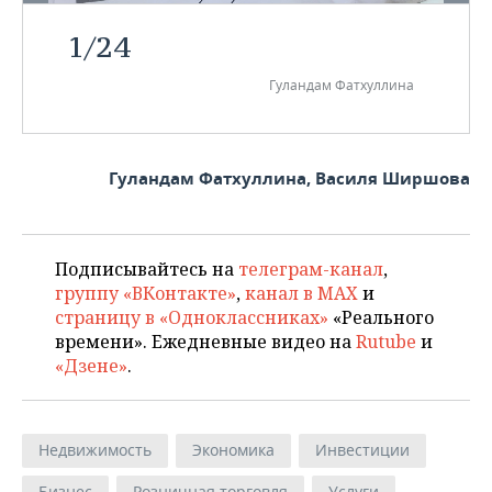
1
/
24
Гуландам Фатхуллина
Гуландам Фатхуллина, Василя Ширшова
Подписывайтесь на
телеграм-канал
,
группу «ВКонтакте»
,
канал в MAX
и
страницу в «Одноклассниках»
«Реального
времени». Ежедневные видео на
Rutube
и
«Дзене»
.
Недвижимость
Экономика
Инвестиции
Бизнес
Розничная торговля
Услуги