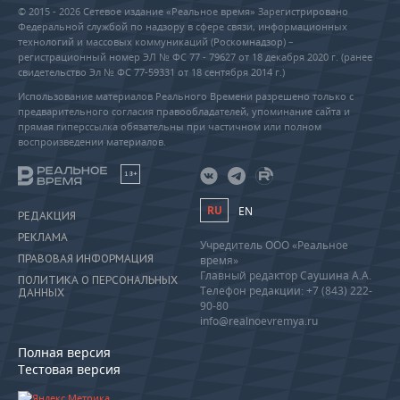
© 2015 - 2026 Сетевое издание «Реальное время» Зарегистрировано
Федеральной службой по надзору в сфере связи, информационных
технологий и массовых коммуникаций (Роскомнадзор) –
регистрационный номер ЭЛ № ФС 77 - 79627 от 18 декабря 2020 г. (ранее
свидетельство Эл № ФС 77-59331 от 18 сентября 2014 г.)
Использование материалов Реального Времени разрешено только с
предварительного согласия правообладателей, упоминание сайта и
прямая гиперссылка обязательны при частичном или полном
воспроизведении материалов.
18+
RU
EN
РЕДАКЦИЯ
РЕКЛАМА
Учредитель ООО «Реальное
ПРАВОВАЯ ИНФОРМАЦИЯ
время»
Главный редактор Саушина А.А.
ПОЛИТИКА О ПЕРСОНАЛЬНЫХ
Телефон редакции: +7 (843) 222-
ДАННЫХ
90-80
info@realnoevremya.ru
Полная версия
Тестовая версия