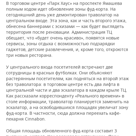
ВОДНЫЕ ВИДЫ СПОРТА
ОБРАЗОВАНИЕ
В торговом центре «Парк Хаус» на проспекте Ямашева
полным ходом идет обновление зоны фуд-корта. На
сегодняшний день уже демонтирован траволатор на
ХОККЕЙ С МЯЧОМ
ПРОИСШЕСТВИЯ
центральном входе. Эта зона, как и часть второго этажа,
обнесена баннерами с эскизами — как будет выглядеть
территория после реновации. Администрация ТЦ
обещает, что «будет очень красиво», появятся новые
сервисы, зоны отдыха с возможностью подзарядки
гаджетов, детские развлечения, и, кроме того, откроются
три новых ресторана.
У центрального входа посетителей встречают две
сотрудницы в красных футболках. Они объясняют
растерянным посетителям, как подняться на второй этаж
без траволатора: в торговом центре есть два лифта в
центральной части и два эскалатора в каждом крыле ТЦ.
Как рассказали корреспонденту «Реального времени» в
столе информации, траволатор планируется заменить на
эскалатор, а на освободившихся площадях увеличат зону
фуд-корта. В частности, сюда должна переехать кафе-
пекарня Cinnabon.
Общая площадь обновленного фуд-корта составит 3