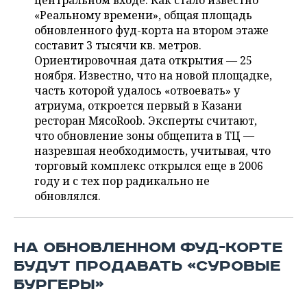
центральном входе. Как стало известно
НЕФТЕХИМИЯ
«Реальному времени», общая площадь
РОЗНИЧНАЯ ТОРГОВЛЯ
НОВОСТИ ТЕХНОЛОГИЙ
МЕРОПРИЯТИЯ
обновленного фуд-корта на втором этаже
НЕФТЬ
составит 3 тысячи кв. метров.
ТРАНСПОРТ
IT
НОВОСТИ МЕРОПРИЯТИЙ
СПОРТ
Ориентировочная дата открытия — 25
ОПК
ноября. Известно, что на новой площадке,
УСЛУГИ
МЕДИА
ВЫЕЗДНАЯ РЕДАКЦИЯ
НОВОСТИ СПОРТА
ОБЩЕСТВО
часть которой удалось «отвоевать» у
ЭНЕРГЕТИКА
атриума, откроется первый в Казани
ТЕЛЕКОММУНИКАЦИИ
БИЗНЕС-БРАНЧИ
ФУТБОЛ
НОВОСТИ ОБЩЕСТВА
ресторан МясоRoob. Эксперты считают,
ФОТОГАЛЕРЕЯ
что обновление зоны общепита в ТЦ —
назревшая необходимость, учитывая, что
ONLINE-КОНФЕРЕНЦИИ
ХОККЕЙ
ВЛАСТЬ
СЮЖЕТЫ
торговый комплекс открылся еще в 2006
году и с тех пор радикально не
ОТКРЫТАЯ ЛЕКЦИЯ
БАСКЕТБОЛ
ИНФРАСТРУКТУРА
СПРАВОЧНИК
обновлялся.
ВОЛЕЙБОЛ
ИСТОРИЯ
СПИСОК ПЕРСОН
ПОЛНАЯ ВЕРСИЯ
НА ОБНОВЛЕННОМ ФУД-КОРТЕ
КИБЕРСПОРТ
КУЛЬТУРА
СПИСОК КОМПАНИЙ
БУДУТ ПРОДАВАТЬ «СУРОВЫЕ
ФИГУРНОЕ КАТАНИЕ
МЕДИЦИНА
БУРГЕРЫ»