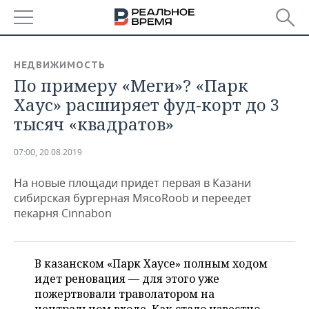
РЕГИОНЫ
НЕДВИЖИМОСТЬ
По примеру «Меги»? «Парк
БАШКОРТОСТАН
НОВОСТИ
Хаус» расширяет фуд-корт до 3
ТАТАРСТАН
АНАЛИТИКА
тысяч «квадратов»
УДМУРТИЯ
НОВОСТИ АНАЛИТИКИ
ЭКОНОМИКА
07:00, 20.08.2019
ДЕКЛАРАЦИИ О ДОХОДАХ
НОВОСТИ ЭКОНОМИКИ
ПРОМЫШЛЕННОСТЬ
На новые площади придет первая в Казани
сибирская бургерная МясоRoob и переедет
КОРОЛИ ГОСЗАКАЗА ПФО
ФИНАНСЫ
НОВОСТИ
НЕДВИЖИМОСТЬ
пекарня Cinnabon
ПРОМЫШЛЕННОСТИ
ВУЗЫ ТАТАРСТАНА
БАНКИ
НОВОСТИ НЕДВИЖИМОСТИ
АВТО
АГРОПРОМ
В казанском «Парк Хаусе» полным ходом
КОМУ ПРИНАДЛЕЖАТ
БЮДЖЕТ
НОВОСТИ АВТО
БИЗНЕС
идет реновация — для этого уже
ТОРГОВЫЕ ЦЕНТРЫ
МАШИНОСТРОЕНИЕ
ТАТАРСТАНА
пожертвовали траволатором на
ИНВЕСТИЦИИ
НОВОСТИ БИЗНЕСА
ТЕХНОЛОГИИ