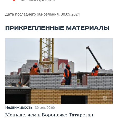
ВОДНЫЕ ВИДЫ СПОРТА
ОБРАЗОВАНИЕ
ХОККЕЙ С МЯЧОМ
ПРОИСШЕСТВИЯ
Дата последнего обновления:
30.09.2024
ПРИКРЕПЛЕННЫЕ МАТЕРИАЛЫ
Недвижимость
30 сен, 00:00
Меньше, чем в Воронеже: Татарстан