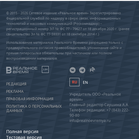
© 2015 - 2026 Сетевое издание «Реальное время» Зарегистрировано
Федеральной службой по надзору в сфере связи, информационных
технологий и массовых коммуникаций (Роскомнадзор) –
регистрационный номер ЭЛ № ФС 77 - 79627 от 18 декабря 2020 г. (ранее
свидетельство Эл № ФС 77-59331 от 18 сентября 2014 г.)
Использование материалов Реального Времени разрешено только с
предварительного согласия правообладателей, упоминание сайта и
прямая гиперссылка обязательны при частичном или полном
воспроизведении материалов.
18+
RU
EN
РЕДАКЦИЯ
РЕКЛАМА
Учредитель ООО «Реальное
ПРАВОВАЯ ИНФОРМАЦИЯ
время»
Главный редактор Саушина А.А.
ПОЛИТИКА О ПЕРСОНАЛЬНЫХ
Телефон редакции: +7 (843) 222-
ДАННЫХ
90-80
info@realnoevremya.ru
Полная версия
Тестовая версия