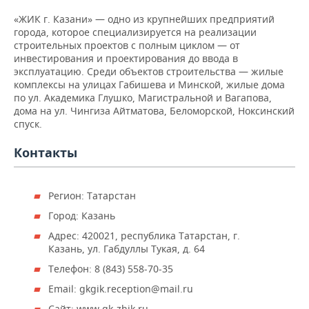
НЕФТЕХИМИЯ
«ЖИК г. Казани» — одно из крупнейших предприятий
РОЗНИЧНАЯ ТОРГОВЛЯ
НОВОСТИ ТЕХНОЛОГИЙ
МЕРОПРИЯТИЯ
города, которое специализируется на реализации
НЕФТЬ
строительных проектов с полным циклом — от
ТРАНСПОРТ
IT
НОВОСТИ МЕРОПРИЯТИЙ
СПОРТ
инвестирования и проектирования до ввода в
ОПК
эксплуатацию. Среди объектов строительства — жилые
комплексы на улицах Габишева и Минской, жилые дома
УСЛУГИ
МЕДИА
ВЫЕЗДНАЯ РЕДАКЦИЯ
НОВОСТИ СПОРТА
ОБЩЕСТВО
по ул. Академика Глушко, Магистральной и Вагапова,
ЭНЕРГЕТИКА
дома на ул. Чингиза Айтматова, Беломорской, Ноксинский
ТЕЛЕКОММУНИКАЦИИ
БИЗНЕС-БРАНЧИ
ФУТБОЛ
НОВОСТИ ОБЩЕСТВА
ФОТОГАЛЕРЕЯ
спуск.
Контакты
ONLINE-КОНФЕРЕНЦИИ
ХОККЕЙ
ВЛАСТЬ
СЮЖЕТЫ
ОТКРЫТАЯ ЛЕКЦИЯ
БАСКЕТБОЛ
ИНФРАСТРУКТУРА
СПРАВОЧНИК
Регион: Татарстан
Город: Казань
ВОЛЕЙБОЛ
ИСТОРИЯ
СПИСОК ПЕРСОН
ПОЛНАЯ ВЕРСИЯ
Адрес: 420021, республика Татарстан, г.
КИБЕРСПОРТ
КУЛЬТУРА
СПИСОК КОМПАНИЙ
Казань, ул. Габдуллы Тукая, д. 64
Телефон: 8 (843) 558-70-35
ФИГУРНОЕ КАТАНИЕ
МЕДИЦИНА
Email: gkgik.reception@mail.ru
Сайт: www.gk-zhik.ru