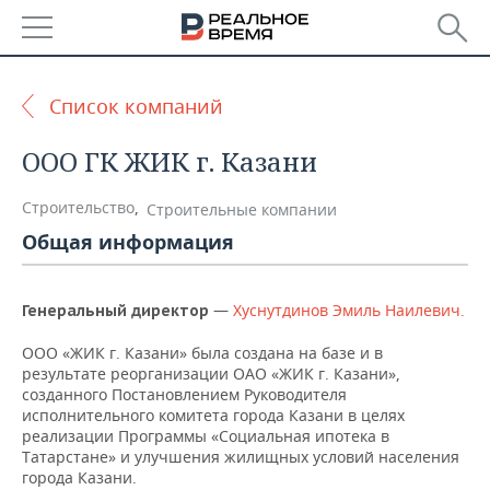
РЕГИОНЫ
Список компаний
БАШКОРТОСТАН
НОВОСТИ
ООО ГК ЖИК г. Казани
ТАТАРСТАН
АНАЛИТИКА
Строительство
,
Строительные компании
УДМУРТИЯ
НОВОСТИ АНАЛИТИКИ
ЭКОНОМИКА
Общая информация
ДЕКЛАРАЦИИ О ДОХОДАХ
НОВОСТИ ЭКОНОМИКИ
ПРОМЫШЛЕННОСТЬ
—
Хуснутдинов Эмиль Наилевич.
Генеральный директор
КОРОЛИ ГОСЗАКАЗА ПФО
ФИНАНСЫ
НОВОСТИ
НЕДВИЖИМОСТЬ
ПРОМЫШЛЕННОСТИ
ООО «ЖИК г. Казани» была создана на базе и в
результате реорганизации ОАО «ЖИК г. Казани»,
ВУЗЫ ТАТАРСТАНА
БАНКИ
НОВОСТИ НЕДВИЖИМОСТИ
АВТО
созданного Постановлением Руководителя
АГРОПРОМ
исполнительного комитета города Казани в целях
КОМУ ПРИНАДЛЕЖАТ
БЮДЖЕТ
НОВОСТИ АВТО
БИЗНЕС
реализации Программы «Социальная ипотека в
ТОРГОВЫЕ ЦЕНТРЫ
МАШИНОСТРОЕНИЕ
Татарстане» и улучшения жилищных условий населения
ТАТАРСТАНА
города Казани.
ИНВЕСТИЦИИ
НОВОСТИ БИЗНЕСА
ТЕХНОЛОГИИ