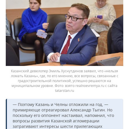
Казанский девелопер Эмиль Хуснутдинов заявил, что «нельзя
ломать Казань», где, по его мнению, все вопросы, связанные с
градостроительной политикой, успешно решаются на
муниципальном уровне.
взято realnoevremya.ru с сайта
tatarstan.ru
— Поэтому Казань и Челны отложили на год, —
примиряюще отреагировал Александр Тыгин. Но
поскольку его оппонент настаивал, напомнил, что
вопросы развития Казанской агломерации
затрагивают интересы шести прилегающих