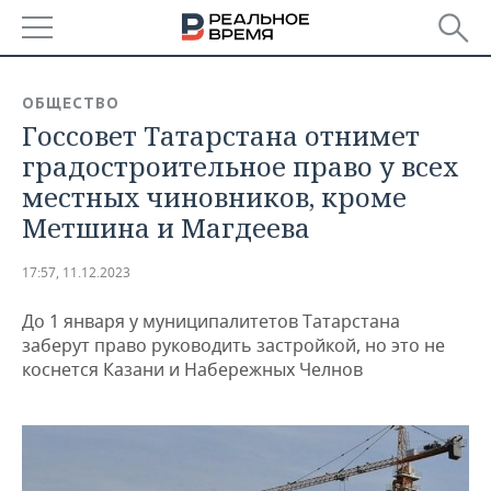
РЕГИОНЫ
ОБЩЕСТВО
Госсовет Татарстана отнимет
БАШКОРТОСТАН
НОВОСТИ
градостроительное право у всех
ТАТАРСТАН
АНАЛИТИКА
местных чиновников, кроме
Метшина и Магдеева
УДМУРТИЯ
НОВОСТИ АНАЛИТИКИ
ЭКОНОМИКА
17:57, 11.12.2023
ДЕКЛАРАЦИИ О ДОХОДАХ
НОВОСТИ ЭКОНОМИКИ
ПРОМЫШЛЕННОСТЬ
До 1 января у муниципалитетов Татарстана
КОРОЛИ ГОСЗАКАЗА ПФО
ФИНАНСЫ
НОВОСТИ
НЕДВИЖИМОСТЬ
заберут право руководить застройкой, но это не
ПРОМЫШЛЕННОСТИ
коснется Казани и Набережных Челнов
ВУЗЫ ТАТАРСТАНА
БАНКИ
НОВОСТИ НЕДВИЖИМОСТИ
АВТО
АГРОПРОМ
КОМУ ПРИНАДЛЕЖАТ
БЮДЖЕТ
НОВОСТИ АВТО
БИЗНЕС
ТОРГОВЫЕ ЦЕНТРЫ
МАШИНОСТРОЕНИЕ
ТАТАРСТАНА
ИНВЕСТИЦИИ
НОВОСТИ БИЗНЕСА
ТЕХНОЛОГИИ