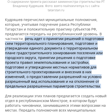
О содержании проекта рассказал замминистра строительства РТ
Владимир Кудряшев.
взято realnoevremya.ru с сайта
tatarstan.ru
Кудряшев перечислил муниципальные полномочия,
которые, учитывая поручение раиса Республики
Татарстан и положительную практику субъектов РФ,
предлагается передать на республиканский уровень. В
частности,
речь идет о принятии решений о подготовке
схем территориального планирования, подготовке и
утверждении единого документа о территориальном
плане градостроительного зонирования поселения или
городского округа, принятии решения о подготовке
проекта правил землепользования и застройки,
подготовке и утверждении местных нормативов для
строительного проектирования и внесения в них
изменений, о предоставлении разрешений на условно
разрешенный вид использования и на отклонение от
предельных разрешенных параметров строительства.
Для реализации этих планов предлагается создать новый
отдел в республиканском Минстрое, в котором будут
работать чиновники, занимавшиеся этими вопросами на
местах. Передать полномочия всех муниципальных