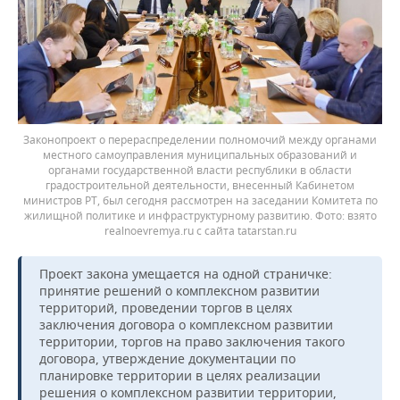
Законопроект о перераспределении полномочий между органами
местного самоуправления муниципальных образований и
органами государственной власти республики в области
градостроительной деятельности, внесенный Кабинетом
министров РТ, был сегодня рассмотрен на заседании Комитета по
жилищной политике и инфраструктурному развитию.
взято
realnoevremya.ru с сайта tatarstan.ru
Проект закона умещается на одной страничке:
принятие решений о комплексном развитии
территорий, проведении торгов в целях
заключения договора о комплексном развитии
территории, торгов на право заключения такого
договора, утверждение документации по
планировке территории в целях реализации
решения о комплексном развитии территории,