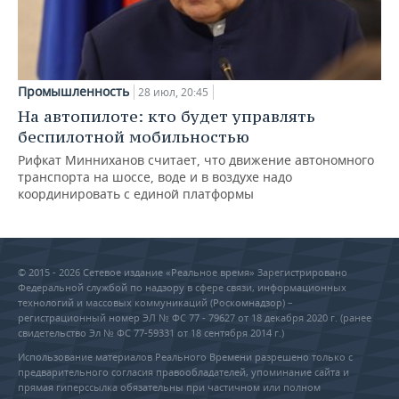
Промышленность
28 июл, 20:45
На автопилоте: кто будет управлять
беспилотной мобильностью
Рифкат Минниханов считает, что движение автономного
транспорта на шоссе, воде и в воздухе надо
координировать с единой платформы
© 2015 - 2026 Сетевое издание «Реальное время» Зарегистрировано
Федеральной службой по надзору в сфере связи, информационных
технологий и массовых коммуникаций (Роскомнадзор) –
регистрационный номер ЭЛ № ФС 77 - 79627 от 18 декабря 2020 г. (ранее
свидетельство Эл № ФС 77-59331 от 18 сентября 2014 г.)
Использование материалов Реального Времени разрешено только с
предварительного согласия правообладателей, упоминание сайта и
прямая гиперссылка обязательны при частичном или полном