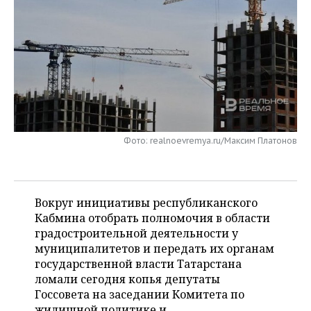
НЕФТЕХИМИЯ
РОЗНИЧНАЯ ТОРГОВЛЯ
НОВОСТИ ТЕХНОЛОГИЙ
МЕРОПРИЯТИЯ
НЕФТЬ
ТРАНСПОРТ
IT
НОВОСТИ МЕРОПРИЯТИЙ
СПОРТ
ОПК
УСЛУГИ
МЕДИА
ВЫЕЗДНАЯ РЕДАКЦИЯ
НОВОСТИ СПОРТА
ОБЩЕСТВО
ЭНЕРГЕТИКА
ТЕЛЕКОММУНИКАЦИИ
БИЗНЕС-БРАНЧИ
ФУТБОЛ
НОВОСТИ ОБЩЕСТВА
ФОТОГАЛЕРЕЯ
Фото: realnoevremya.ru/Максим Платонов
ONLINE-КОНФЕРЕНЦИИ
ХОККЕЙ
ВЛАСТЬ
СЮЖЕТЫ
ОТКРЫТАЯ ЛЕКЦИЯ
БАСКЕТБОЛ
ИНФРАСТРУКТУРА
СПРАВОЧНИК
Вокруг инициативы республиканского
ВОЛЕЙБОЛ
ИСТОРИЯ
СПИСОК ПЕРСОН
Кабмина отобрать полномочия в области
ПОЛНАЯ ВЕРСИЯ
градостроительной деятельности у
муниципалитетов и передать их органам
КИБЕРСПОРТ
КУЛЬТУРА
СПИСОК КОМПАНИЙ
государственной власти Татарстана
ломали сегодня копья депутаты
ФИГУРНОЕ КАТАНИЕ
МЕДИЦИНА
Госсовета на заседании Комитета по
жилищной политике и