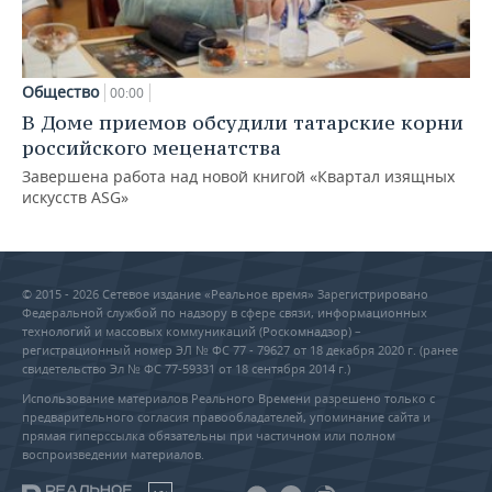
Общество
00:00
В Доме приемов обсудили татарские корни
российского меценатства
Завершена работа над новой книгой «Квартал изящных
искусств ASG»
© 2015 - 2026 Сетевое издание «Реальное время» Зарегистрировано
Федеральной службой по надзору в сфере связи, информационных
технологий и массовых коммуникаций (Роскомнадзор) –
регистрационный номер ЭЛ № ФС 77 - 79627 от 18 декабря 2020 г. (ранее
свидетельство Эл № ФС 77-59331 от 18 сентября 2014 г.)
Использование материалов Реального Времени разрешено только с
предварительного согласия правообладателей, упоминание сайта и
прямая гиперссылка обязательны при частичном или полном
воспроизведении материалов.