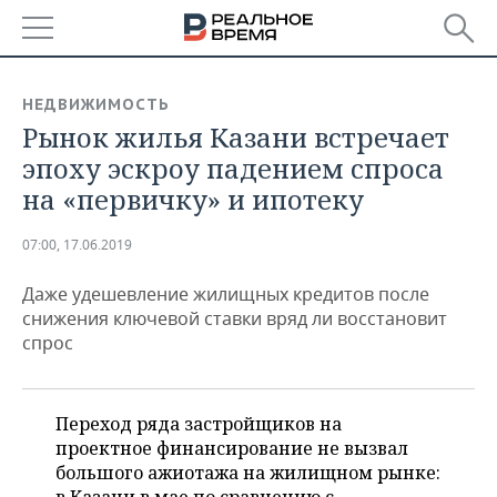
РЕГИОНЫ
НЕДВИЖИМОСТЬ
Рынок жилья Казани встречает
БАШКОРТОСТАН
НОВОСТИ
эпоху эскроу падением спроса
ТАТАРСТАН
АНАЛИТИКА
на «первичку» и ипотеку
УДМУРТИЯ
НОВОСТИ АНАЛИТИКИ
ЭКОНОМИКА
07:00, 17.06.2019
ДЕКЛАРАЦИИ О ДОХОДАХ
НОВОСТИ ЭКОНОМИКИ
ПРОМЫШЛЕННОСТЬ
Даже удешевление жилищных кредитов после
снижения ключевой ставки вряд ли восстановит
КОРОЛИ ГОСЗАКАЗА ПФО
ФИНАНСЫ
НОВОСТИ
НЕДВИЖИМОСТЬ
спрос
ПРОМЫШЛЕННОСТИ
ВУЗЫ ТАТАРСТАНА
БАНКИ
НОВОСТИ НЕДВИЖИМОСТИ
АВТО
АГРОПРОМ
Переход ряда застройщиков на
КОМУ ПРИНАДЛЕЖАТ
БЮДЖЕТ
НОВОСТИ АВТО
БИЗНЕС
проектное финансирование не вызвал
ТОРГОВЫЕ ЦЕНТРЫ
МАШИНОСТРОЕНИЕ
ТАТАРСТАНА
большого ажиотажа на жилищном рынке:
ИНВЕСТИЦИИ
НОВОСТИ БИЗНЕСА
ТЕХНОЛОГИИ