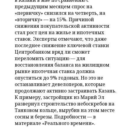
в Казани в мае по сравнению с
НЕФТЕХИМИЯ
предыдущим месяцем спрос на
РОЗНИЧНАЯ ТОРГОВЛЯ
НОВОСТИ ТЕХНОЛОГИЙ
МЕРОПРИЯТИЯ
«первичку» снизился на четверть, на
НЕФТЬ
«вторичку» — на 15%. Причиной
ТРАНСПОРТ
IT
НОВОСТИ МЕРОПРИЯТИЙ
СПОРТ
снижения покупательской активности
ОПК
стал рост цен на жилье и ипотечных
УСЛУГИ
МЕДИА
ВЫЕЗДНАЯ РЕДАКЦИЯ
НОВОСТИ СПОРТА
ОБЩЕСТВО
ставок. Эксперты отмечают, что даже
ЭНЕРГЕТИКА
последнее снижение ключевой ставки
ТЕЛЕКОММУНИКАЦИИ
БИЗНЕС-БРАНЧИ
ФУТБОЛ
НОВОСТИ ОБЩЕСТВА
Центробанком вряд ли сможет
ФОТОГАЛЕРЕЯ
переломить ситуацию — для
восстановления баланса на жилищном
ONLINE-КОНФЕРЕНЦИИ
ХОККЕЙ
ВЛАСТЬ
СЮЖЕТЫ
рынке ипотечная ставка должна
опуститься до 9% годовых. Но это не
ОТКРЫТАЯ ЛЕКЦИЯ
БАСКЕТБОЛ
ИНФРАСТРУКТУРА
СПРАВОЧНИК
останавливает девелоперов, которые
продолжают активно застраивать Казань.
ВОЛЕЙБОЛ
ИСТОРИЯ
СПИСОК ПЕРСОН
ПОЛНАЯ ВЕРСИЯ
К примеру, застройщик из Марий Эл
развернул строительство небоскребов на
КИБЕРСПОРТ
КУЛЬТУРА
СПИСОК КОМПАНИЙ
Танковом кольце, вырубив на этом месте
сосны и березы. Подробности — в
ФИГУРНОЕ КАТАНИЕ
МЕДИЦИНА
материале «Реального времени».