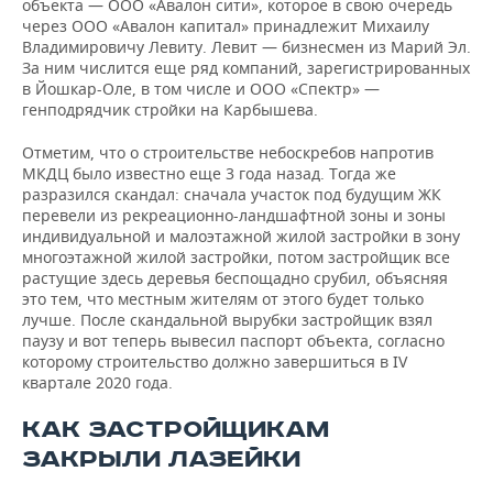
объекта — ООО «Авалон сити», которое в свою очередь
через ООО «Авалон капитал» принадлежит Михаилу
Владимировичу Левиту. Левит — бизнесмен из Марий Эл.
За ним числится еще ряд компаний, зарегистрированных
в Йошкар-Оле, в том числе и ООО «Спектр» —
генподрядчик стройки на Карбышева.
Отметим, что о строительстве небоскребов напротив
МКДЦ было известно еще 3 года назад. Тогда же
разразился скандал: сначала участок под будущим ЖК
перевели из рекреационно-ландшафтной зоны и зоны
индивидуальной и малоэтажной жилой застройки в зону
многоэтажной жилой застройки, потом застройщик все
растущие здесь деревья беспощадно срубил, объясняя
это тем, что местным жителям от этого будет только
лучше. После скандальной вырубки застройщик взял
паузу и вот теперь вывесил паспорт объекта, согласно
которому строительство должно завершиться в IV
квартале 2020 года.
КАК ЗАСТРОЙЩИКАМ
ЗАКРЫЛИ ЛАЗЕЙКИ