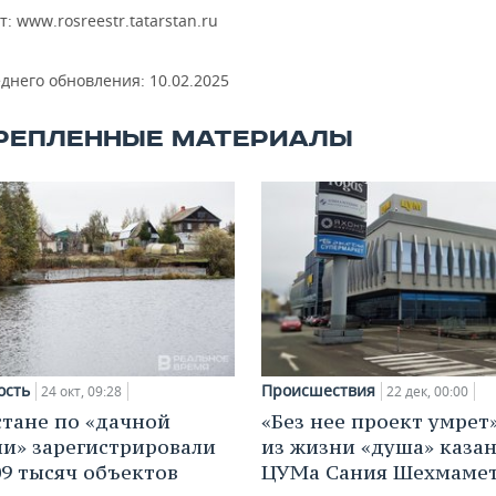
т: www.rosreestr.tatarstan.ru
еднего обновления:
10.02.2025
РЕПЛЕННЫЕ МАТЕРИАЛЫ
ость
Происшествия
24 окт, 09:28
22 дек, 00:00
стане по «дачной
«Без нее проект умрет
и» зарегистрировали
из жизни «душа» каза
09 тысяч объектов
ЦУМа Сания Шехмамет