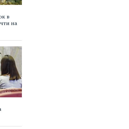
ок в
чти на
а