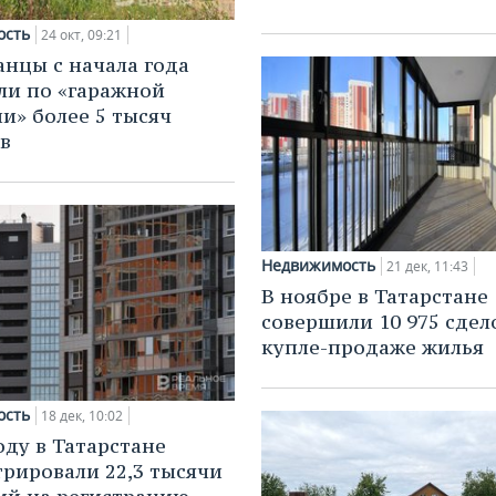
ость
24 окт, 09:21
анцы с начала года
и по «гаражной
и» более 5 тысяч
в
Недвижимость
21 дек, 11:43
В ноябре в Татарстане
совершили 10 975 сдел
купле-продаже жилья
ость
18 дек, 10:02
оду в Татарстане
трировали 22,3 тысячи