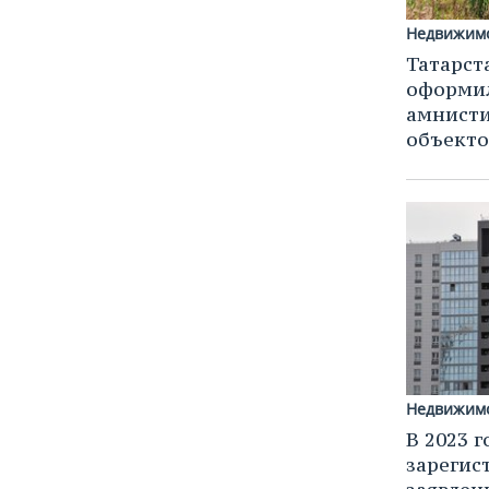
Недвижим
Татарст
оформил
амнисти
объекто
Недвижим
В 2023 г
зарегис