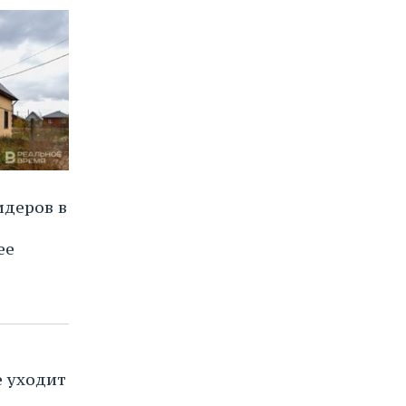
идеров в
ее
е уходит