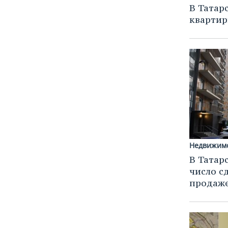
В Татар
квартир
Недвижим
В Татар
число с
продаже