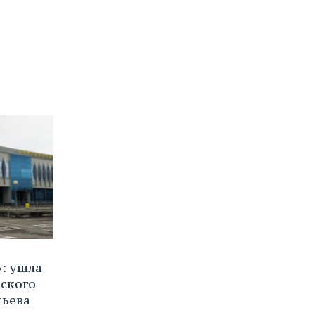
»: ушла
нского
ьева