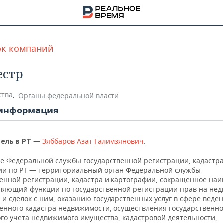
ок компаний
естр
ства
,
Органы федеральной власти
информация
—
Зяббаров Азат Галимзянович
.
ель в РТ
е Федеральной службы государственной регистрации, кадастра
ии по РТ — территориальный орган Федеральной службы
венной регистрации, кадастра и картографии, сокращенное на
вляющий функции по государственной регистрации прав на не
НА
и сделок с ним, оказанию государственных услуг в сфере веде
венного кадастра недвижимости, осуществления государственно
ого учета недвижимого имущества, кадастровой деятельности,