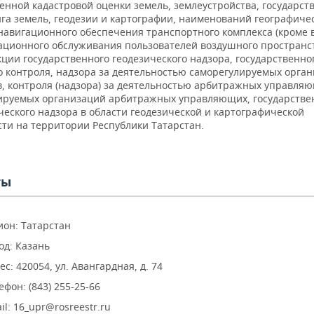
енной кадастровой оценки земель, землеустройства, государст
га земель, геодезии и картографии, наименований географиче
 навигационного обеспечения транспортного комплекса (кроме 
ационного обслуживания пользователей воздушного пространст
ции государственного геодезического надзора, государственно
о контроля, надзора за деятельностью саморегулируемых орга
, контроля (надзора) за деятельностью арбитражных управляю
ируемых организаций арбитражных управляющих, государстве
ческого надзора в области геодезической и картографической
сти на территории Республики Татарстан.
ты
ион: Татарстан
од: Казань
ес: 420054, ул. Авангардная, д. 74
ефон: (843) 255-25-66
il: 16_upr@rosreestr.ru