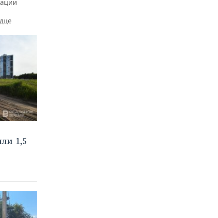
вации
рдце
ли 1,5