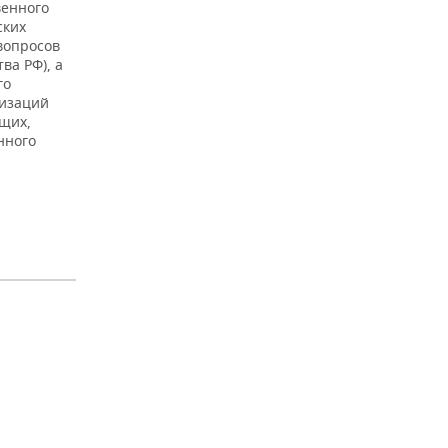
венного
ских
вопросов
ва РФ), а
го
низаций
щих,
нного