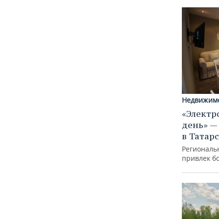
Недвижим
«Электр
день» —
в Татар
Региональ
привлек б