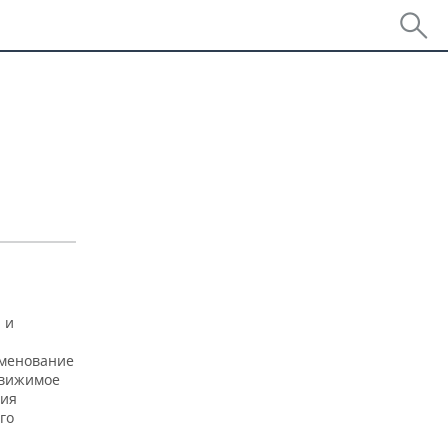
 и
именование
движимое
ния
го