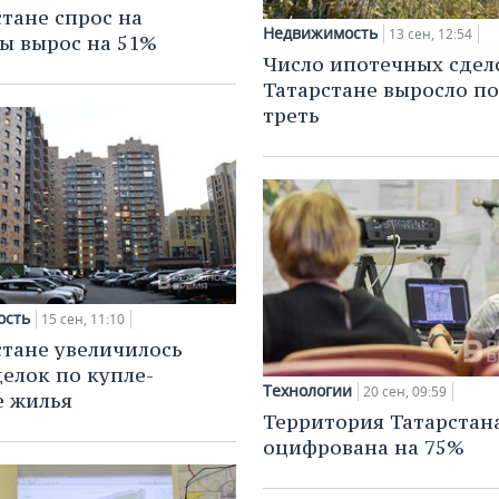
стане спрос на
Недвижимость
13 сен, 12:54
ы вырос на 51%
Число ипотечных сдел
Татарстане выросло по
треть
ость
15 сен, 11:10
стане увеличилось
делок по купле-
Технологии
20 сен, 09:59
 жилья
Территория Татарстан
оцифрована на 75%