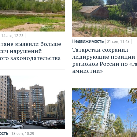
14 авг, 12:23
Недвижимость
01 сен, 11:43
стане выявили больше
Татарстан сохранил
сяч нарушений
лидирующие позиции 
ого законодательства
регионов России по «
амнистии»
ость
13 сен, 10:29