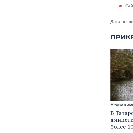
ВОДНЫЕ ВИДЫ СПОРТА
ОБРАЗОВАНИЕ
Сай
ХОККЕЙ С МЯЧОМ
ПРОИСШЕСТВИЯ
Дата посл
ПРИК
Недвижим
В Татар
амнисти
более 1