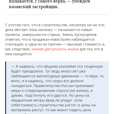
называется, с самого верха, — убежден
казанский застройщик.
С учетом того, что в строительстве, несмотря ни на что,
дела обстоят пока неплохо — начинаются новые
проекты, завершаются старые, Эмиль Хуснутдинов
отметил, что в продажах новостроек наблюдается
стагнация, и одна из ее причин — высокая стоимость и,
как следствие,
низкая доступность жилья
для тех, кто в
нем нуждается:
— Я надеюсь, что общими усилиями эта тенденция
будет преодолена. Тут ведь много лет уже
наблюдаются амплитудные движения — то верх, то
вниз, и я надеюсь, что скоро все должно
наладиться. Правительство России принимает
меры к стимулированию спроса [на жилье], и
думаю, подстегнуть его удастся. Но цены на
квадратные метры вряд ли упадут: если
себестоимость строительства растет и цены на
материалы растут, то как может падать цена