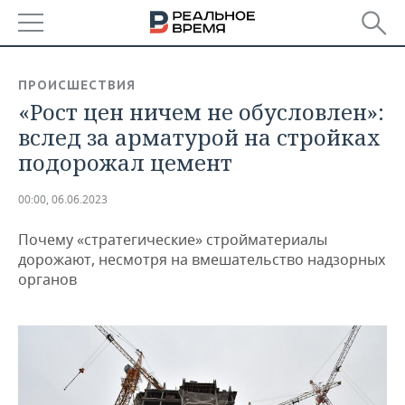
РЕГИОНЫ
ПРОИСШЕСТВИЯ
«Рост цен ничем не обусловлен»:
БАШКОРТОСТАН
НОВОСТИ
вслед за арматурой на стройках
ТАТАРСТАН
АНАЛИТИКА
подорожал цемент
УДМУРТИЯ
НОВОСТИ АНАЛИТИКИ
ЭКОНОМИКА
00:00, 06.06.2023
ДЕКЛАРАЦИИ О ДОХОДАХ
НОВОСТИ ЭКОНОМИКИ
ПРОМЫШЛЕННОСТЬ
Почему «стратегические» стройматериалы
дорожают, несмотря на вмешательство надзорных
КОРОЛИ ГОСЗАКАЗА ПФО
ФИНАНСЫ
НОВОСТИ
НЕДВИЖИМОСТЬ
органов
ПРОМЫШЛЕННОСТИ
ВУЗЫ ТАТАРСТАНА
БАНКИ
НОВОСТИ НЕДВИЖИМОСТИ
АВТО
АГРОПРОМ
КОМУ ПРИНАДЛЕЖАТ
БЮДЖЕТ
НОВОСТИ АВТО
БИЗНЕС
ТОРГОВЫЕ ЦЕНТРЫ
МАШИНОСТРОЕНИЕ
ТАТАРСТАНА
ИНВЕСТИЦИИ
НОВОСТИ БИЗНЕСА
ТЕХНОЛОГИИ