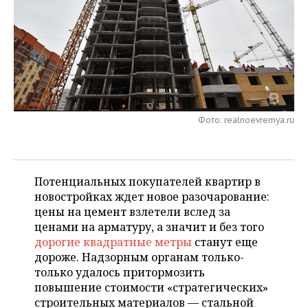
НЕФТЕХИМИЯ
РОЗНИЧНАЯ ТОРГОВЛЯ
НОВОСТИ ТЕХНОЛОГИЙ
МЕРОПРИЯТИЯ
НЕФТЬ
ТРАНСПОРТ
IT
НОВОСТИ МЕРОПРИЯТИЙ
СПОРТ
ОПК
УСЛУГИ
МЕДИА
ВЫЕЗДНАЯ РЕДАКЦИЯ
НОВОСТИ СПОРТА
ОБЩЕСТВО
ЭНЕРГЕТИКА
ТЕЛЕКОММУНИКАЦИИ
БИЗНЕС-БРАНЧИ
ФУТБОЛ
НОВОСТИ ОБЩЕСТВА
ФОТОГАЛЕРЕЯ
Фото: realnoevremya.ru
ONLINE-КОНФЕРЕНЦИИ
ХОККЕЙ
ВЛАСТЬ
СЮЖЕТЫ
Потенциальных покупателей квартир в
ОТКРЫТАЯ ЛЕКЦИЯ
БАСКЕТБОЛ
ИНФРАСТРУКТУРА
СПРАВОЧНИК
новостройках ждет новое разочарование:
цены на цемент взлетели вслед за
ВОЛЕЙБОЛ
ИСТОРИЯ
СПИСОК ПЕРСОН
ПОЛНАЯ ВЕРСИЯ
ценами на арматуру, а значит и без того
дорогие квадратные метры
станут еще
КИБЕРСПОРТ
КУЛЬТУРА
СПИСОК КОМПАНИЙ
дороже. Надзорным органам только-
только удалось притормозить
ФИГУРНОЕ КАТАНИЕ
МЕДИЦИНА
повышение стоимости «стратегических»
строительных материалов — стальной