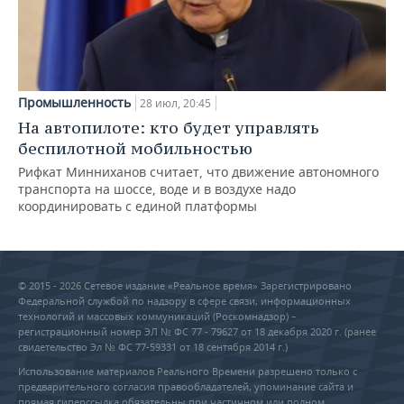
Промышленность
28 июл, 20:45
На автопилоте: кто будет управлять
беспилотной мобильностью
Рифкат Минниханов считает, что движение автономного
транспорта на шоссе, воде и в воздухе надо
координировать с единой платформы
© 2015 - 2026 Сетевое издание «Реальное время» Зарегистрировано
Федеральной службой по надзору в сфере связи, информационных
технологий и массовых коммуникаций (Роскомнадзор) –
регистрационный номер ЭЛ № ФС 77 - 79627 от 18 декабря 2020 г. (ранее
свидетельство Эл № ФС 77-59331 от 18 сентября 2014 г.)
Использование материалов Реального Времени разрешено только с
предварительного согласия правообладателей, упоминание сайта и
прямая гиперссылка обязательны при частичном или полном