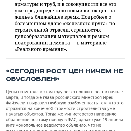
ВОДНЫЕ ВИДЫ СПОРТА
ОБРАЗОВАНИЕ
арматуры и труб, и в совокупности все это
уже предопределило новый виток цен на
ХОККЕЙ С МЯЧОМ
ПРОИСШЕСТВИЯ
жилье в ближайшее время. Подробнее о
болезненном ударе «железного прута» по
строительной отрасли, странностях
ценообразования материалов и резком
подорожании цемента — в материале
«Реального времени».
«СЕГОДНЯ РОСТ ЦЕН НИЧЕМ НЕ
ОБУСЛОВЛЕН»
Цены на металл в этом году резко пошли в рост в начале
марта, и тогда же глава российского Минстроя Ирек
Файзуллин выразил глубокую озабоченность тем, что это
отразится на конечной стоимости строительства уже
начатых объектов. Тогда же министерство направило
обращение по этому поводу в ФАС, однако уже 19 апреля
антимонопольное ведомство объявило, что не
усматривает причин принимать меры реагирования,