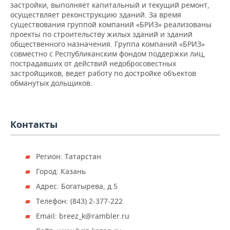
НЕФТЕХИМИЯ
застройки, выполняет капитальный и текущий ремонт,
осуществляет реконструкцию зданий. За время
РОЗНИЧНАЯ ТОРГОВЛЯ
НОВОСТИ ТЕХНОЛОГИЙ
МЕРОПРИЯТИЯ
существования группой компаний «БРИЗ» реализованы
НЕФТЬ
проекты по строительству жилых зданий и зданий
ТРАНСПОРТ
IT
НОВОСТИ МЕРОПРИЯТИЙ
СПОРТ
общественного назначения. Группа компаний «БРИЗ»
ОПК
совместно с Республиканским фондом поддержки лиц,
пострадавших от действий недобросовестных
УСЛУГИ
МЕДИА
ВЫЕЗДНАЯ РЕДАКЦИЯ
НОВОСТИ СПОРТА
ОБЩЕСТВО
застройщиков, ведет работу по достройке объектов
ЭНЕРГЕТИКА
обманутых дольщиков.
ТЕЛЕКОММУНИКАЦИИ
БИЗНЕС-БРАНЧИ
ФУТБОЛ
НОВОСТИ ОБЩЕСТВА
ФОТОГАЛЕРЕЯ
ONLINE-КОНФЕРЕНЦИИ
ХОККЕЙ
ВЛАСТЬ
СЮЖЕТЫ
Контакты
ОТКРЫТАЯ ЛЕКЦИЯ
БАСКЕТБОЛ
ИНФРАСТРУКТУРА
СПРАВОЧНИК
Регион: Татарстан
ВОЛЕЙБОЛ
ИСТОРИЯ
СПИСОК ПЕРСОН
ПОЛНАЯ ВЕРСИЯ
Город: Казань
КИБЕРСПОРТ
КУЛЬТУРА
СПИСОК КОМПАНИЙ
Адрес: Богатырева, д.5
Телефон: (843) 2-377-222
ФИГУРНОЕ КАТАНИЕ
МЕДИЦИНА
Email: breez_k @ rambler.ru