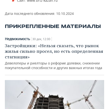
Сайт: www.briz-kazan.ru
ВОДНЫЕ ВИДЫ СПОРТА
ОБРАЗОВАНИЕ
ХОККЕЙ С МЯЧОМ
ПРОИСШЕСТВИЯ
Дата последнего обновления:
10.10.2024
ПРИКРЕПЛЕННЫЕ МАТЕРИАЛЫ
Недвижимость
30 дек, 12:00
Застройщики: «Нельзя сказать, что рынок
жилья сильно просел, но есть определенная
стагнация»
Девелоперы и риелторы о реформе долевки, снижении
покупательной способности и других важных итогах года