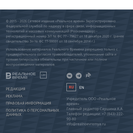
© 2015 - 2026 Сетевое издание «Реальное время» Зарегистрировано
Федеральной службой по надзору в сфере связи, информационных
технологий и массовых коммуникаций (Роскомнадзор) –
регистрационный номер ЭЛ № ФС 77 - 79627 от 18 декабря 2020 г. (ранее
свидетельство Эл № ФС 77-59331 от 18 сентября 2014 г.)
Использование материалов Реального Времени разрешено только с
предварительного согласия правообладателей, упоминание сайта и
прямая гиперссылка обязательны при частичном или полном
воспроизведении материалов.
18+
RU
EN
РЕДАКЦИЯ
РЕКЛАМА
Учредитель ООО «Реальное
ПРАВОВАЯ ИНФОРМАЦИЯ
время»
Главный редактор Саушина А.А.
ПОЛИТИКА О ПЕРСОНАЛЬНЫХ
Телефон редакции: +7 (843) 222-
ДАННЫХ
90-80
info@realnoevremya.ru