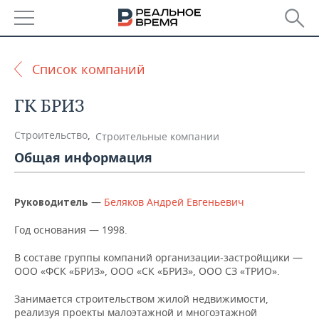
РЕГИОНЫ
Список компаний
БАШКОРТОСТАН
НОВОСТИ
ГК БРИЗ
ТАТАРСТАН
АНАЛИТИКА
Строительство
,
Строительные компании
УДМУРТИЯ
НОВОСТИ АНАЛИТИКИ
ЭКОНОМИКА
Общая информация
ДЕКЛАРАЦИИ О ДОХОДАХ
НОВОСТИ ЭКОНОМИКИ
ПРОМЫШЛЕННОСТЬ
—
Беляков Андрей Евгеньевич
Руководитель
КОРОЛИ ГОСЗАКАЗА ПФО
ФИНАНСЫ
НОВОСТИ
НЕДВИЖИМОСТЬ
ПРОМЫШЛЕННОСТИ
Год основания — 1998.
ВУЗЫ ТАТАРСТАНА
БАНКИ
НОВОСТИ НЕДВИЖИМОСТИ
АВТО
В составе группы компаний организации-застройщики —
АГРОПРОМ
ООО «ФСК «БРИЗ», ООО «СК «БРИЗ», ООО СЗ «ТРИО».
КОМУ ПРИНАДЛЕЖАТ
БЮДЖЕТ
НОВОСТИ АВТО
БИЗНЕС
ТОРГОВЫЕ ЦЕНТРЫ
МАШИНОСТРОЕНИЕ
Занимается строительством жилой недвижимости,
ТАТАРСТАНА
реализуя проекты малоэтажной и многоэтажной
ИНВЕСТИЦИИ
НОВОСТИ БИЗНЕСА
ТЕХНОЛОГИИ