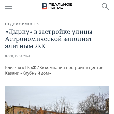
РЕГИОНЫ
НЕДВИЖИМОСТЬ
«Дырку» в застройке улицы
БАШКОРТОСТАН
НОВОСТИ
Астрономической заполнят
ТАТАРСТАН
АНАЛИТИКА
элитным ЖК
УДМУРТИЯ
НОВОСТИ АНАЛИТИКИ
ЭКОНОМИКА
07:00, 15.04.2024
ДЕКЛАРАЦИИ О ДОХОДАХ
НОВОСТИ ЭКОНОМИКИ
ПРОМЫШЛЕННОСТЬ
Близкая к ГК «ЖИК» компания построит в центре
Казани «Клубный дом»
КОРОЛИ ГОСЗАКАЗА ПФО
ФИНАНСЫ
НОВОСТИ
НЕДВИЖИМОСТЬ
ПРОМЫШЛЕННОСТИ
ВУЗЫ ТАТАРСТАНА
БАНКИ
НОВОСТИ НЕДВИЖИМОСТИ
АВТО
АГРОПРОМ
КОМУ ПРИНАДЛЕЖАТ
БЮДЖЕТ
НОВОСТИ АВТО
БИЗНЕС
ТОРГОВЫЕ ЦЕНТРЫ
МАШИНОСТРОЕНИЕ
ТАТАРСТАНА
ИНВЕСТИЦИИ
НОВОСТИ БИЗНЕСА
ТЕХНОЛОГИИ