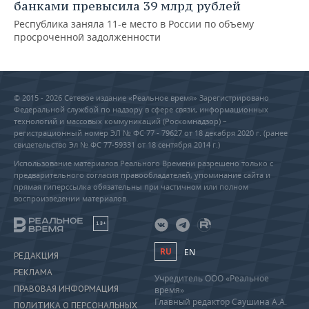
банками превысила 39 млрд рублей
Республика заняла 11-е место в России по объему
просроченной задолженности
© 2015 - 2026 Сетевое издание «Реальное время» Зарегистрировано
Федеральной службой по надзору в сфере связи, информационных
технологий и массовых коммуникаций (Роскомнадзор) –
регистрационный номер ЭЛ № ФС 77 - 79627 от 18 декабря 2020 г. (ранее
свидетельство Эл № ФС 77-59331 от 18 сентября 2014 г.)
Использование материалов Реального Времени разрешено только с
предварительного согласия правообладателей, упоминание сайта и
прямая гиперссылка обязательны при частичном или полном
воспроизведении материалов.
18+
RU
EN
РЕДАКЦИЯ
РЕКЛАМА
Учредитель ООО «Реальное
ПРАВОВАЯ ИНФОРМАЦИЯ
время»
Главный редактор Саушина А.А.
ПОЛИТИКА О ПЕРСОНАЛЬНЫХ