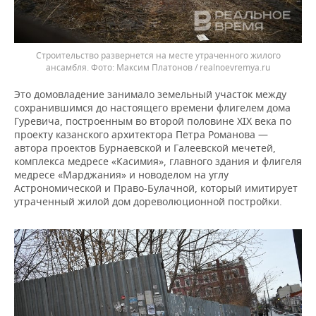
Строительство развернется на месте утраченного жилого
ансамбля.
Максим Платонов / realnoevremya.ru
Это домовладение занимало земельный участок между
сохранившимся до настоящего времени флигелем дома
Гуревича, построенным во второй половине XIX века по
проекту казанского архитектора Петра Романова —
автора проектов Бурнаевской и Галеевской мечетей,
комплекса медресе «Касимия», главного здания и флигеля
медресе «Марджания» и новоделом на углу
Астрономической и Право-Булачной, который имитирует
утраченный жилой дом дореволюционной постройки.