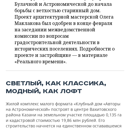
ВОДНЫЕ ВИДЫ СПОРТА
ОБРАЗОВАНИЕ
Булачной и Астрономической до начала
борьбы с ветхостью старинный дом.
ХОККЕЙ С МЯЧОМ
ПРОИСШЕСТВИЯ
Проект архитектурной мастерской Олега
Маклакова был одобрен в конце февраля
на заседании межведомственной
комиссии по вопросам
градостроительной деятельности в
исторических поселениях. Подробности о
проекте и застройщике — в материале
«Реального времени».
СВЕТЛЫЙ, КАК КЛАССИКА,
МОДНЫЙ, КАК ЛОФТ
Жилой комплекс малого формата «Клубный дом «Авторы
на Астрономической» построят в центре Вахитовского
района Казани на земельном участке площадью 0,135 га
и кадастровой стоимостью 19,86 млн рублей. Его
строительство начнется на единственном остававшемся