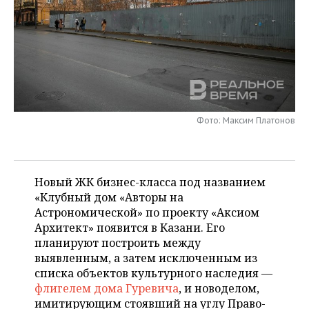
НЕФТЕХИМИЯ
РОЗНИЧНАЯ ТОРГОВЛЯ
НОВОСТИ ТЕХНОЛОГИЙ
МЕРОПРИЯТИЯ
НЕФТЬ
ТРАНСПОРТ
IT
НОВОСТИ МЕРОПРИЯТИЙ
СПОРТ
ОПК
УСЛУГИ
МЕДИА
ВЫЕЗДНАЯ РЕДАКЦИЯ
НОВОСТИ СПОРТА
ОБЩЕСТВО
ЭНЕРГЕТИКА
ТЕЛЕКОММУНИКАЦИИ
БИЗНЕС-БРАНЧИ
ФУТБОЛ
НОВОСТИ ОБЩЕСТВА
ФОТОГАЛЕРЕЯ
Фото: Максим Платонов
ONLINE-КОНФЕРЕНЦИИ
ХОККЕЙ
ВЛАСТЬ
СЮЖЕТЫ
Новый ЖК бизнес-класса под названием
ОТКРЫТАЯ ЛЕКЦИЯ
БАСКЕТБОЛ
ИНФРАСТРУКТУРА
СПРАВОЧНИК
«Клубный дом «Авторы на
Астрономической» по проекту «Аксиом
ВОЛЕЙБОЛ
ИСТОРИЯ
СПИСОК ПЕРСОН
ПОЛНАЯ ВЕРСИЯ
Архитект» появится в Казани. Его
планируют построить между
КИБЕРСПОРТ
КУЛЬТУРА
СПИСОК КОМПАНИЙ
выявленным, а затем исключенным из
списка объектов культурного наследия —
ФИГУРНОЕ КАТАНИЕ
МЕДИЦИНА
флигелем дома Гуревича
, и новоделом,
имитирующим стоявший на углу Право-