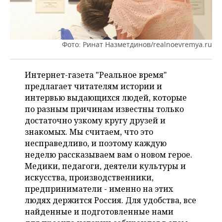
ВОДНЫЕ ВИДЫ СПОРТА
ОБРАЗОВАНИЕ
ХОККЕЙ С МЯЧОМ
ПРОИСШЕСТВИЯ
Фото: Ринат Назметдинов/realnoevremya.ru
Интернет-газета "Реальное время"
предлагает читателям истории и
интервью выдающихся людей, которые
по разным причинам известны только
достаточно узкому кругу друзей и
знакомых. Мы считаем, что это
несправедливо, и поэтому каждую
неделю рассказываем вам о новом герое.
Медики, педагоги, деятели культуры и
искусства, производственники,
предприниматели - именно на этих
людях держится Россия. Для удобства, все
найденные и подготовленные нами