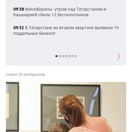
НЕФТЕХИМИЯ
Минобороны: утром над Татарстаном и
09:38
РОЗНИЧНАЯ ТОРГОВЛЯ
НОВОСТИ ТЕХНОЛОГИЙ
МЕРОПРИЯТИЯ
Башкирией сбили 12 беспилотников
НЕФТЬ
ТРАНСПОРТ
IT
НОВОСТИ МЕРОПРИЯТИЙ
СПОРТ
В Татарстане во втором квартале выявили 19
09:32
ОПК
поддельных банкнот
УСЛУГИ
МЕДИА
ВЫЕЗДНАЯ РЕДАКЦИЯ
НОВОСТИ СПОРТА
ОБЩЕСТВО
ЭНЕРГЕТИКА
ТЕЛЕКОММУНИКАЦИИ
БИЗНЕС-БРАНЧИ
ФУТБОЛ
НОВОСТИ ОБЩЕСТВА
ФОТОГАЛЕРЕЯ
ONLINE-КОНФЕРЕНЦИИ
ХОККЕЙ
ВЛАСТЬ
СЮЖЕТЫ
Сюжет 20 материалов
ОТКРЫТАЯ ЛЕКЦИЯ
БАСКЕТБОЛ
ИНФРАСТРУКТУРА
СПРАВОЧНИК
ВОЛЕЙБОЛ
ИСТОРИЯ
СПИСОК ПЕРСОН
ПОЛНАЯ ВЕРСИЯ
КИБЕРСПОРТ
КУЛЬТУРА
СПИСОК КОМПАНИЙ
ФИГУРНОЕ КАТАНИЕ
МЕДИЦИНА