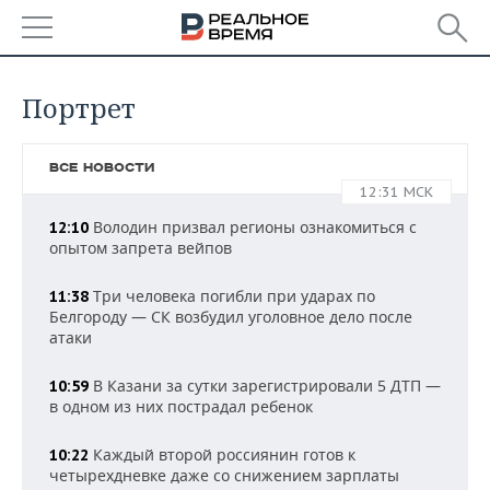
РЕГИОНЫ
Портрет
БАШКОРТОСТАН
НОВОСТИ
ВСЕ НОВОСТИ
ТАТАРСТАН
АНАЛИТИКА
12:31 МСК
Володин призвал регионы ознакомиться с
УДМУРТИЯ
НОВОСТИ АНАЛИТИКИ
12:10
ЭКОНОМИКА
опытом запрета вейпов
ДЕКЛАРАЦИИ О ДОХОДАХ
НОВОСТИ ЭКОНОМИКИ
ПРОМЫШЛЕННОСТЬ
Три человека погибли при ударах по
11:38
Белгороду — СК возбудил уголовное дело после
КОРОЛИ ГОСЗАКАЗА ПФО
ФИНАНСЫ
НОВОСТИ
НЕДВИЖИМОСТЬ
атаки
ПРОМЫШЛЕННОСТИ
ВУЗЫ ТАТАРСТАНА
БАНКИ
НОВОСТИ НЕДВИЖИМОСТИ
АВТО
В Казани за сутки зарегистрировали 5 ДТП —
10:59
АГРОПРОМ
в одном из них пострадал ребенок
КОМУ ПРИНАДЛЕЖАТ
БЮДЖЕТ
НОВОСТИ АВТО
БИЗНЕС
ТОРГОВЫЕ ЦЕНТРЫ
МАШИНОСТРОЕНИЕ
Каждый второй россиянин готов к
10:22
ТАТАРСТАНА
четырехдневке даже со снижением зарплаты
ИНВЕСТИЦИИ
НОВОСТИ БИЗНЕСА
ТЕХНОЛОГИИ