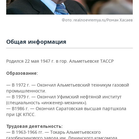
НЕФТЕХИМИЯ
РОЗНИЧНАЯ ТОРГОВЛЯ
НОВОСТИ ТЕХНОЛОГИЙ
МЕРОПРИЯТИЯ
НЕФТЬ
Фото: realnoevremya.ru/Роман Хасаев
ТРАНСПОРТ
IT
НОВОСТИ МЕРОПРИЯТИЙ
СПОРТ
ОПК
УСЛУГИ
МЕДИА
ВЫЕЗДНАЯ РЕДАКЦИЯ
НОВОСТИ СПОРТА
ОБЩЕСТВО
Общая информация
ЭНЕРГЕТИКА
ТЕЛЕКОММУНИКАЦИИ
БИЗНЕС-БРАНЧИ
ФУТБОЛ
НОВОСТИ ОБЩЕСТВА
ФОТОГАЛЕРЕЯ
Родился 22 мая 1947 г. в гор. Альметьевске ТАССР
ONLINE-КОНФЕРЕНЦИИ
ХОККЕЙ
ВЛАСТЬ
СЮЖЕТЫ
Образование:
ОТКРЫТАЯ ЛЕКЦИЯ
БАСКЕТБОЛ
ИНФРАСТРУКТУРА
СПРАВОЧНИК
— В 1972 г. — Окончил Альметьевский техникум газовой
промышленности.
— В 1979 г. — Окончил Уфимский нефтяной институт
ВОЛЕЙБОЛ
ИСТОРИЯ
СПИСОК ПЕРСОН
ПОЛНАЯ ВЕРСИЯ
(специальность «инженер-механик»).
— В1986 г. — Окончил Саратовская высшая партшкола
КИБЕРСПОРТ
КУЛЬТУРА
СПИСОК КОМПАНИЙ
при ЦК КПСС.
ФИГУРНОЕ КАТАНИЕ
МЕДИЦИНА
Трудовая деятельность:
— В 1963-1966 гг. — Токарь Альметьевского
газобензинового завода им. Ленинского комсомола,