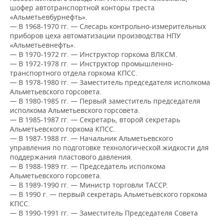
ВОДНЫЕ ВИДЫ СПОРТА
ОБРАЗОВАНИЕ
шофер автотранспортной конторы треста
«Альметьевбурнефть».
ХОККЕЙ С МЯЧОМ
ПРОИСШЕСТВИЯ
— В 1968-1970 гг. — Слесарь контрольно-измерительных
приборов цеха автоматизации производства НПУ
«Альметьевнефть».
— В 1970-1972 гг. — Инструктор горкома ВЛКСМ.
— В 1972-1978 гг. — Инструктор промышленно-
транспортного отдела горкома КПСС.
— В 1978-1980 гг. — Заместитель председателя исполкома
Альметьевского горсовета.
— В 1980-1985 гг. — Первый заместитель председателя
исполкома Альметьевского горсовета.
— В 1985-1987 гг. — Секретарь, второй секретарь
Альметьевского горкома КПСС.
— В 1987-1988 гг. — Начальник Альметьевского
управления по подготовке технологической жидкости для
поддержания пластового давления.
— В 1988-1989 гг. — Председатель исполкома
Альметьевского горсовета.
— В 1989-1990 гг. — Министр торговли ТАССР.
— В 1990 г. — первый секретарь Альметьевского горкома
КПСС.
— В 1990-1991 гг. — Заместитель Председателя Совета