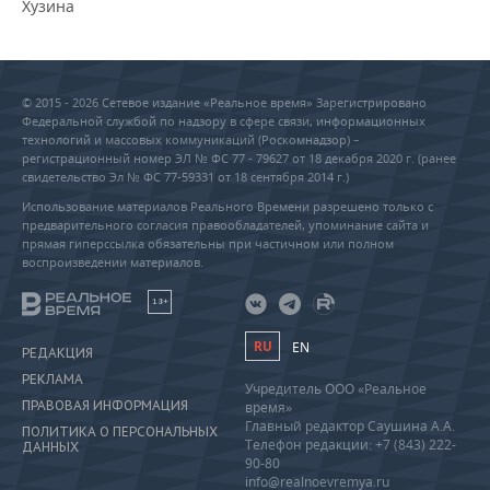
Хузина
© 2015 - 2026 Сетевое издание «Реальное время» Зарегистрировано
Федеральной службой по надзору в сфере связи, информационных
технологий и массовых коммуникаций (Роскомнадзор) –
регистрационный номер ЭЛ № ФС 77 - 79627 от 18 декабря 2020 г. (ранее
свидетельство Эл № ФС 77-59331 от 18 сентября 2014 г.)
Использование материалов Реального Времени разрешено только с
предварительного согласия правообладателей, упоминание сайта и
прямая гиперссылка обязательны при частичном или полном
воспроизведении материалов.
18+
RU
EN
РЕДАКЦИЯ
РЕКЛАМА
Учредитель ООО «Реальное
ПРАВОВАЯ ИНФОРМАЦИЯ
время»
Главный редактор Саушина А.А.
ПОЛИТИКА О ПЕРСОНАЛЬНЫХ
Телефон редакции: +7 (843) 222-
ДАННЫХ
90-80
info@realnoevremya.ru