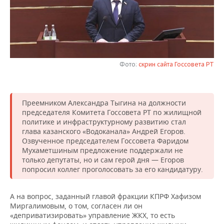
НЕФТЕХИМИЯ
РОЗНИЧНАЯ ТОРГОВЛЯ
НОВОСТИ ТЕХНОЛОГИЙ
МЕРОПРИЯТИЯ
НЕФТЬ
ТРАНСПОРТ
IT
НОВОСТИ МЕРОПРИЯТИЙ
СПОРТ
ОПК
УСЛУГИ
МЕДИА
ВЫЕЗДНАЯ РЕДАКЦИЯ
НОВОСТИ СПОРТА
ОБЩЕСТВО
Фото:
скрин сайта Госсовета РТ
ЭНЕРГЕТИКА
ТЕЛЕКОММУНИКАЦИИ
БИЗНЕС-БРАНЧИ
ФУТБОЛ
НОВОСТИ ОБЩЕСТВА
ФОТОГАЛЕРЕЯ
Преемником Александра Тыгина на должности
ONLINE-КОНФЕРЕНЦИИ
ХОККЕЙ
ВЛАСТЬ
СЮЖЕТЫ
председателя Комитета Госсовета РТ по жилищной
политике и инфраструктурному развитию стал
глава казанского «Водоканала» Андрей Егоров.
ОТКРЫТАЯ ЛЕКЦИЯ
БАСКЕТБОЛ
ИНФРАСТРУКТУРА
СПРАВОЧНИК
Озвученное председателем Госсовета Фаридом
Мухаметшиным предложение поддержали не
ВОЛЕЙБОЛ
ИСТОРИЯ
СПИСОК ПЕРСОН
ПОЛНАЯ ВЕРСИЯ
только депутаты, но и сам герой дня — Егоров
попросил коллег проголосовать за его кандидатуру.
КИБЕРСПОРТ
КУЛЬТУРА
СПИСОК КОМПАНИЙ
А на вопрос, заданный главой фракции КПРФ Хафизом
ФИГУРНОЕ КАТАНИЕ
МЕДИЦИНА
Миргалимовым, о том, согласен ли он
«деприватизировать» управление ЖКХ, то есть