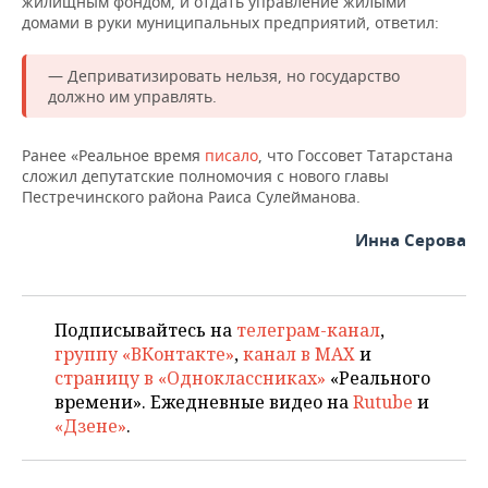
жилищным фондом, и отдать управление жилыми
ВОДНЫЕ ВИДЫ СПОРТА
ОБРАЗОВАНИЕ
домами в руки муниципальных предприятий, ответил:
ХОККЕЙ С МЯЧОМ
ПРОИСШЕСТВИЯ
— Деприватизировать нельзя, но государство
должно им управлять.
Ранее «Реальное время
писало
, что Госсовет Татарстана
сложил депутатские полномочия с нового главы
Пестречинского района Раиса Сулейманова.
Инна Серова
Подписывайтесь на
телеграм-канал
,
группу «ВКонтакте»
,
канал в MAX
и
страницу в «Одноклассниках»
«Реального
времени». Ежедневные видео на
Rutube
и
«Дзене»
.