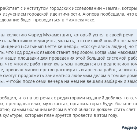
работает с институтом городских исследований «Тамга», котор
я изучением городской идентичности. Аюпова пообещала, что в
ледование будет проводиться в Нижнекамске.
ал коллегию Фарид Мухаметшин, который успел в своей речи
ить работников медицины, указать, что никакой онлайн не зам
 общения («Сагынып бетте кешеләр», «Соскучились люди»), но 
ть, что Год родных языков станет периодом, когда «мы максима
им наши площадки для проведения этой большой системой раб
в, что многие работники культуры находятся в предпенсионно
те, призвал министерство расширить и арсенал работ, и число
е смогут продолжить заниматься любимым делом в том же дом
ры, «чтобы после семи вечера на нем не вешали амбарный замо
ообщил, что на встречах с редакторами изданий добился того, 
, преподавателях, музыкантах, организаторах будут больше г
ятно, самым большим кейсом в этой области должен стать слет
 культуры, который планируется провести в этом году.
Радиф