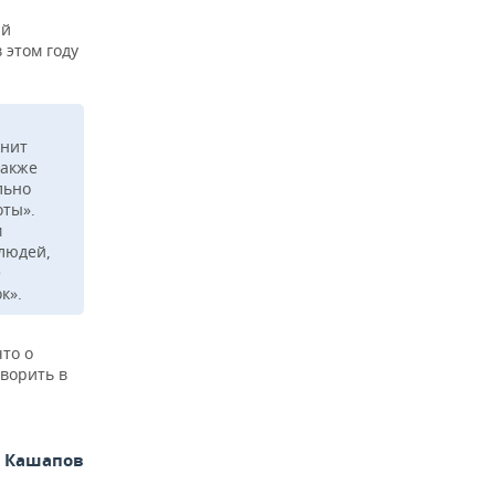
ый
 этом году
енит
также
льно
оты».
м
 людей,
е
к».
что о
оворить в
 Кашапов