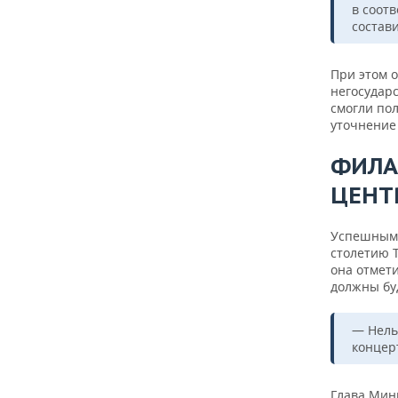
в соот
состав
При этом 
негосудар
смогли по
уточнение 
ФИЛА
ЦЕНТ
Успешным 
столетию 
она отмети
должны бу
— Нель
концер
Глава Мин