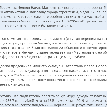
бережных Челнов Наиль Магдеев, как встречающая сторона, б
ен оптимистично. Как главу города строителей, в здании, ранее
вшемся «ДК «Строитель», его особенно впечатляли масштабы
ения новых объектов и реконструкций в 2020-м: «В кризис разв
? — говорил мэр. — Всем бы такие кризисы».
, он отметил, что в эпоху пандемии мы (и тут он перешел на та
ациянең кадерен белә башладык» («начали понимать ценность
ии»). Всего за год было возведено 20 объектов и отремонтиров
 что теперь в Челнах пришел черед театра «Мастеровые», на о
з федерального бюджета потратят 1,8 млрд рублей.
деева продолжила министр культуры Татарстана Ирада Аюпова
ть доступность культуры для всех слоев населения». Это, в час
игнуто в 2021-м за счет массового подключения всех объектов к
— раз уж 2020-й стал годом повсеместного онлайна, необходим
ели к ним доступ.
етила, что люди готовы платить за культуру: доходы от платных
ли 986,7 млн рублей, что на 18% ниже, чем в 2019-м, по сути, н
ода, что в контексте пандемии — нормальный результат. Посещ