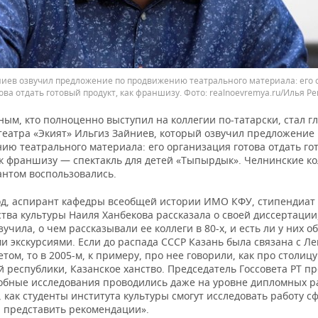
ниев озвучил предложение по продвижению театрального материала: его 
ова отдать готовый продукт, как франшизу.
realnoevremya.ru/Илья Р
ым, кто полноценно выступил на коллегии по-татарски, стал г
театра «Экият» Ильгиз Зайниев, который озвучил предложение
ию театрального материала: его организация готова отдать го
ак франшизу — спектакль для детей «Тыпырдык». Челнинские ко
антом воспользовались.
од, аспирант кафедры всеобщей истории ИМО КФУ, стипендиат
ва культуры Наиля Ханбекова рассказала о своей диссертации,
зучила, о чем рассказывали ее коллеги в 80-х, и есть ли у них о
 экскурсиями. Если до распада СССР Казань была связана с Л
том, то в 2005-м, к примеру, про нее говорили, как про столицу
 республики, Казанское ханство. Председатель Госсовета РТ п
обные исследования проводились даже на уровне дипломных р
 как студенты института культуры смогут исследовать работу с
и представить рекомендации».