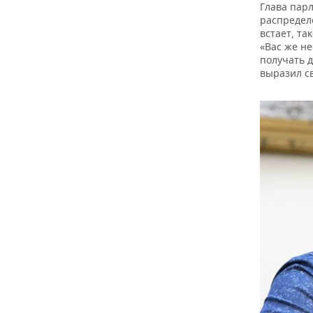
Глава пар
распредел
встает, та
«Вас же не
получать д
выразил с