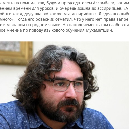
ламента вспомнил, как, будучи председателем Ассамблеи, зани
ением времени для уроков, и очередь дошла до ассирийцев. «А
кой же как я, дедушка: «А как же мы, ассирийцы». Я сделал ошибк
много». Тогда его ровесник отметил, что у него нет права запр
етям знания на родном языке. Но наполняемость там слабоват
вое мнение по поводу языкового обучения Мухаметшин.