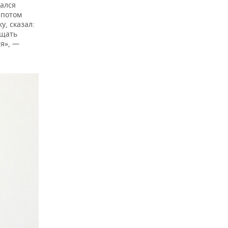
мался
 потом
у, сказал:
ещать
ая», —