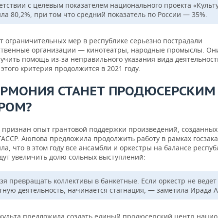
ветствии с целевым показателем национального проекта «Культ
ила 80,2%, при том что средний показатель по России — 35%.
от ограничительных мер в республике серьезно пострадали
ственные организации — кинотеатры, народные промыслы. Он
лучить помощь из-за неправильного указания вида деятельност
этого критерия продолжится в 2021 году.
РМОНИЯ СТАНЕТ ПРОДЮСЕРСКИМ
РОМ?
признан опыт грантовой поддержки произведений, созданных
ТАССР. Аюпова предложила продолжить работу в рамках госзака
ла, что в этом году все ансамбли и оркестры на балансе респу
дут увеличить долю сольных выступлений:
зя превращать коллективы в банкетные. Если оркестр не ведет
тную деятельность, начинается стагнация, — заметила Ирада 
культа предложила создать единый продюсерский центр наци