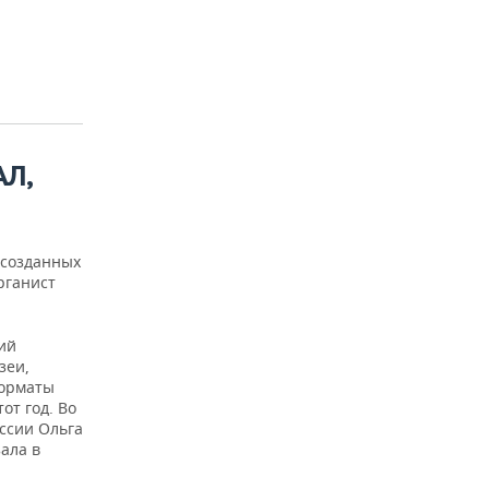
Л,
 созданных
рганист
ий
зеи,
форматы
от год. Во
ссии Ольга
ала в