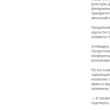
культуры 
филармони
приоритет
месячной 
Продолжая
курсы по 
появится п
Очевидно, 
Татарстане
конференц
исполкома 
По его сло
чарующие 
коллегию 
(вместо ве
наземном т
— Я посмот
подтянуть 