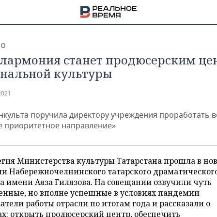
ВО
лармония станет продюсерским це
нальной культуры
2021
нкульта поручила директору учреждения проработать в
е приоритетное направление»
егия Министерства культуры Татарстана прошла в но
ии Набережночелнинского татарского драматическог
а имени Аяза Гилязова. На совещании озвучили чуть
НА
енные, но вполне успешные в условиях пандемии
атели работы отрасли по итогам года и рассказали о
х: открыть продюсерский центр, обеспечить