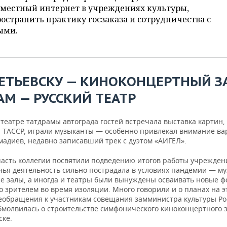
еместный интернет в учреждениях культуры,
остранить практику госзаказа и сотрудничества с
ыми.
ЕТЬЕВСКУ — КИНОКОНЦЕРТНЫЙ ЗА
АМ — РУССКИЙ ТЕАТР
 театре татдрамы автограда гостей встречала выставка картин,
ю ТАССР, играли музыканты — особенно привлекал внимание ва
мадиев, недавно записавший трек с дуэтом «АИГЕЛ».
асть коллегии посвятили подведению итогов работы учрежден
чья деятельность сильно пострадала в условиях пандемии — му
е залы, а иногда и театры были вынуждены осваивать новые 
 зрителем во время изоляции. Много говорили и о планах на эт
еобращения к участникам совещания замминистра культуры Ро
бмолвилась о строительстве симфонического киноконцертного з
ске.