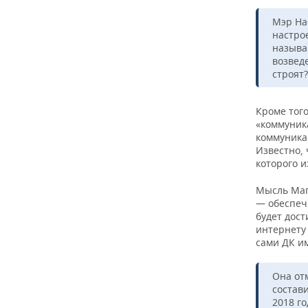
ВОДНЫЕ ВИДЫ СПОРТА
ОБРАЗОВАНИЕ
Мэр На
ХОККЕЙ С МЯЧОМ
ПРОИСШЕСТВИЯ
настро
называ
возвед
строят
Кроме того
«коммуник
коммуникац
Известно,
которого и
Мысль Маг
— обеспечи
будет дост
интернету 
сами ДК им
Она отм
состави
2018 г