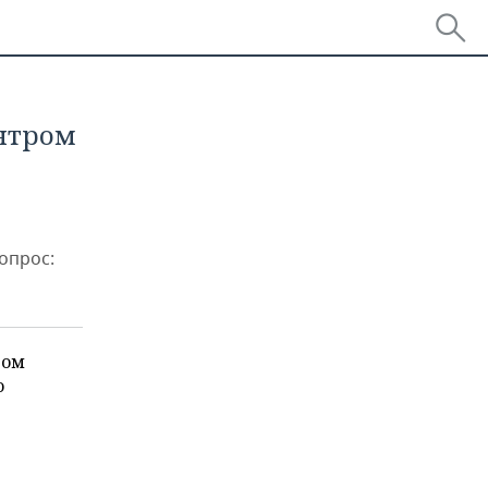
нтром
опрос:
вом
о