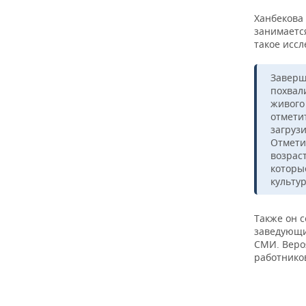
Ханбекова 
занимаетс
такое исс
Заверш
похвал
живого
отмети
загруз
Отмети
возрас
которы
культу
Также он с
заведующих
СМИ. Веро
работников