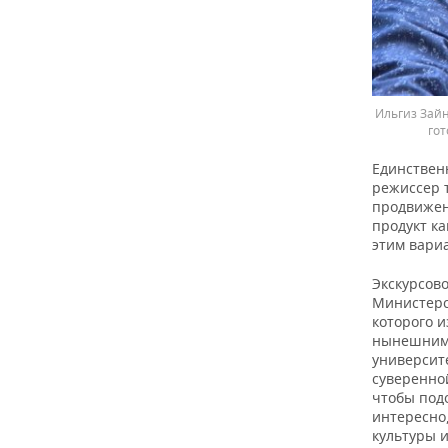
Ильгиз Зай
гот
Единственн
режиссер 
продвижен
продукт к
этим вари
Экскурсов
Министерст
которого и
нынешними
университе
суверенной
чтобы под
интересно,
культуры 