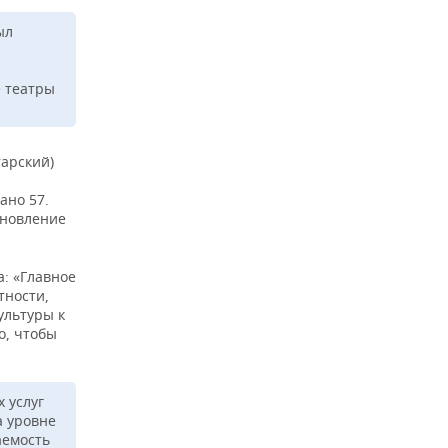
ыл
е театры
тарский)
ано 57.
бновление
: «Главное
тности,
ультуры к
о, чтобы
 услуг
а уровне
аемость