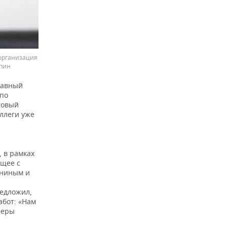
организация
епин
лавный
 по
товый
ллеги уже
 в рамках
бщее с
ениным и
редложил,
абот: «Нам
феры