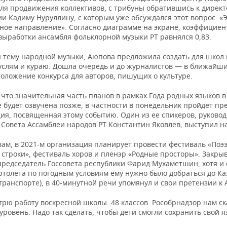
для продвижения коллективов, с трибуны обратившись к директ
и Кадиму Нуруллину, с которым уже обсуждался этот вопрос: «
ное направление». Согласно диаграмме на экране, коэффициен
выработки ансамбля фольклорной музыки РТ равнялся 0,83.
 тему народной музыки, Аюпова предложила создать для школ 
гуслям и кураю. Дошла очередь и до журналистов — в ближайш
оложение конкурса для авторов, пишущих о культуре.
что значительная часть планов в рамках Года родных языков в
 будет озвучена позже, в частности в понедельник пройдет пре
ия, посвященная этому событию. Один из ее спикеров, руково
Совета Ассамблеи народов РТ Константин Яковлев, выступил на
вам, в 2021-м организация планирует провести фестиваль «Поэ
строки», фестиваль хоров и пленэр «Родные просторы». Закр
председатель Госсовета республики Фарид Мухаметшин, хотя и
ртолета по погодным условиям ему нужно было добраться до Ка
ранспорте), в 40-минутной речи упомянул и свои претензии к 
рю работу воскресной школы. 48 классов. Рособрнадзор нам ск
уровень. Надо так сделать, чтобы дети смогли сохранить свой я