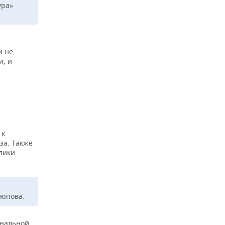
ура»
и не
и, и
 к
за. Также
блики
Аюпова.
ональной