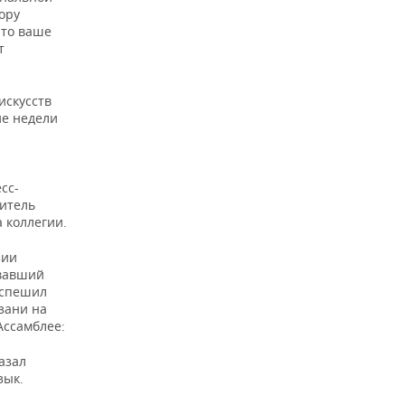
ору
Это ваше
т
искусств
ие недели
сс-
дитель
 коллегии.
зии
ывавший
 спешил
зани на
Ассамблее:
азал
зык.