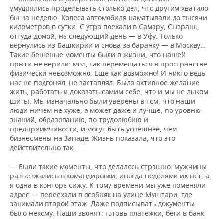
умудрялись проделывать столько дел, что другим хватило
бы на неделю. Колеса автомобиля наматывали до тысячи
километров в сутки. С утра поехали в Самару, Сызрань,
оттуда домой, на следующий день — в Уфу. Только
вернулись из Башкирии и снова за баранку — в Москву…
Такие бешеные моменты были в жизни, что нашей
прыти не верили: мол, так перемещаться в пространстве
физически невозможно. Еще как возможно! И никто ведь
нас не подгонял, не заставлял. Было активное желание
жить, работать и доказать самим себе, что и мы не лыком
шиты. Мы изначально были уверены в том, что наши
люди ничем не хуже, а может даже и лучше, по уровню
знаний, образованию, по трудолюбию и
предприимчивости, и могут быть успешнее, чем
бизнесмены на Западе. Жизнь показала, что это
действительно так.
— Были такие моменты, что делалось страшно: мужчины
разъезжались в командировки, иногда неделями их нет, а
я одна в конторе сижу. К тому времени мы уже поменяли
адрес — переехали в особняк на улице Муштари, где
занимали второй этаж. Даже подписывать документы
было некому. Наши звонят: готовь платежки, беги в банк