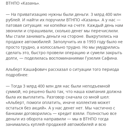
ВТНПО «Казань».
— На приватизацию нужны были деньги. 3 млрд 400 млн
рублей. И найти их поручили ВТНПО «Казань». А у нас —
патовая ситуация: ни копейки на счете. Каждый день нам
звонили и спрашивали, сколько денег мы перечислили.
Мы стали занимать деньги на стороне. Выкрутились на
продаже автомобилей. Заполучить их в 1993 году было не
просто трудно, а колоссально трудно. Но мы умудрились
сделать это, быстро провели операцию и сумели закрыть
долги, — поделилась воспоминаниями Гузелия Сафина.
Альберт Кашафович рассказал о ситуации того периода
подробнее:
— Тогда 3 млрд 400 млн для нас были неподъемной
суммой, но решено было так, что наша компания должна
была их выплатить. Разговор сначала со мной шел:
«Альберт, помоги оплатить, иначе коллектив может
остаться без акций». А у нас денег нет. Мы частично с
банками договорились — кредит взяли. Полностью все
деньги из оборота направили — мы в ВТНПО тогда
занимались куплей-продажей автомобилей и всю