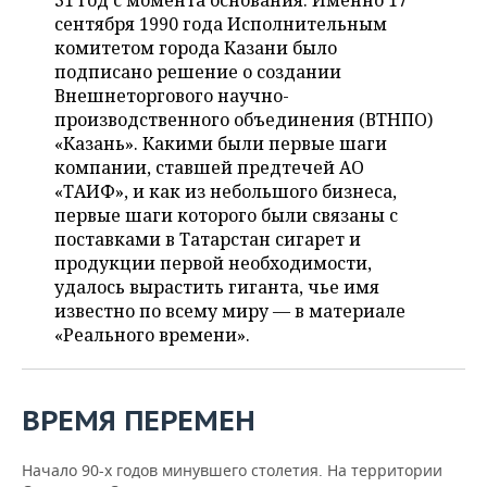
31 год с момента основания. Именно 17
ВОДНЫЕ ВИДЫ СПОРТА
ОБРАЗОВАНИЕ
сентября 1990 года Исполнительным
комитетом города Казани было
ХОККЕЙ С МЯЧОМ
ПРОИСШЕСТВИЯ
подписано решение о создании
Внешнеторгового научно-
производственного объединения (ВТНПО)
«Казань». Какими были первые шаги
компании, ставшей предтечей АО
«ТАИФ», и как из небольшого бизнеса,
первые шаги которого были связаны с
поставками в Татарстан сигарет и
продукции первой необходимости,
удалось вырастить гиганта, чье имя
известно по всему миру — в материале
«Реального времени».
ВРЕМЯ ПЕРЕМЕН
Начало 90-х годов минувшего столетия. На территории