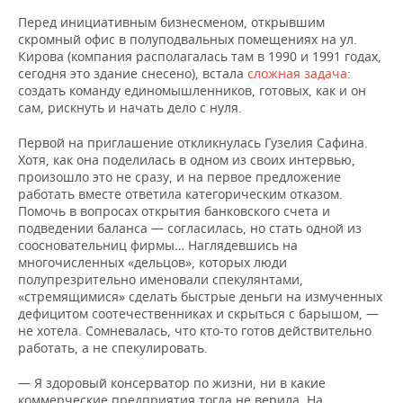
Перед инициативным бизнесменом, открывшим
скромный офис в полуподвальных помещениях на ул.
Кирова (компания располагалась там в 1990 и 1991 годах,
сегодня это здание снесено), встала
сложная задача
:
создать команду единомышленников, готовых, как и он
сам, рискнуть и начать дело с нуля.
Первой на приглашение откликнулась Гузелия Сафина.
Хотя, как она поделилась в одном из своих интервью,
произошло это не сразу, и на первое предложение
работать вместе ответила категорическим отказом.
Помочь в вопросах открытия банковского счета и
подведении баланса — согласилась, но стать одной из
соосновательниц фирмы… Наглядевшись на
многочисленных «дельцов», которых люди
полупрезрительно именовали спекулянтами,
«стремящимися» сделать быстрые деньги на измученных
дефицитом соотечественниках и скрыться с барышом, —
не хотела. Сомневалась, что кто-то готов действительно
работать, а не спекулировать.
— Я здоровый консерватор по жизни, ни в какие
коммерческие предприятия тогда не верила. На