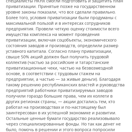
специалисты НКНХ смогли подготовить и защитить план
приватизации. Принятые позже на государственном
уровне законы показали, что все сделали правильно.
Более того, условия приватизации были продуманы с
максимальной пользой и в интересах сотрудников
предприятия. Провели четкую оценку стоимости всего
имущества комплекса на момент проведения
приватизации, включая соцобъекты, экономического
состояния заводов и производств, определили размер
уставного капитала. Согласно плану приватизации,
свыше 50% акций должен был получить трудовой
коллектив (частью за российские и татарстанские
приватизационные чеки, частью на безвозмездной
основе, в соответствии с трудовым стажем на
предприятии, а частью — за живые деньги). Благодаря
такому решению республиканских властей и руководства
предприятий работники приватизируемых заводов
получили гораздо большие права, чем их коллеги в
других регионах страны, — акции достались тем, кто
работал на производствах и по-настоящему был
заинтересован в их успешной экономике и развитии.
Остальные ценные бумаги государство реализовывало
через специализированные фонды. Но так как денег не
было, помочь в решении и этого вопроса попросили