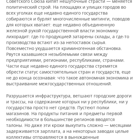
Советского Союза кипят нешуточные страсти — меняется
политический строй. На площадях и улицах городов во
всех уголках еще недавно единого государства
собираются и бурлят многочисленные митинги, поводов
для которых хватает: еще недавно объединенную
железной рукой государственной власти экономику
лихорадит: где-то продукцией затарены склады, а где-то
производства встают из-за непоставок сырья.
Повсеместно ухудшается криминогенная обстановка.
Рвутся казавшиеся незыблемыми связи между
предприятиями, регионами, республиками, странами.
Части еще недавно единого государства стремятся
обрести статус самостоятельных стран и государств, еще
не до конца осознавая: что такое автономная экономика и
выстраивание межгосударственных отношений.
Разрушается инфраструктура, ветшают городские дороги
и трассы, на содержание которых ни у республики, ни у
государства просто нет средств. Пустеют полки
магазинов. На продукты питания и предметы первой
необходимости в большинстве регионов вводятся
талоны. Но даже эти крохи выкупить сложно — месяцами
задерживается зарплата, а на некоторых заводах целые
коллективы отправляются в вынужденные