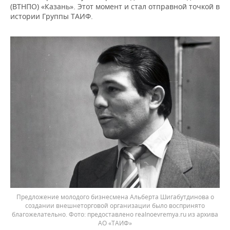
(ВТНПО) «Казань». Этот момент и стал отправной точкой в
истории Группы ТАИФ.
Предложение молодого бизнесмена Альберта Шигабутдинова о
создании внешнеторговой организации было воспринято
благожелательно.
предоставлено realnoevremya.ru из архива
АО «ТАИФ»