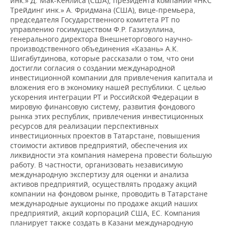
инк.» Д. Мак-Кенлиса (США), президента компании «НКС
Трейдинг инк.» А. Фридмана (США), вице-премьера,
председателя Государственного комитета РТ по
управлению госимуществом Ф.Р. Газизуллина,
генерального директора Внешнеторгового научно-
производственного объединения «Казань» А.К.
Шигабутдинова, которые рассказали о том, что они
достигли согласия о создании международной
инвестиционной компании для привлечения капитала и
вложения его в экономику нашей республики. С целью
ускорения интеграции РТ и Российской Федерации в
мировую финансовую систему, развития фондового
рынка этих республик, привлечения инвестиционных
ресурсов для реализации перспективных
инвестиционных проектов в Татарстане, повышения
стоимости активов предприятий, обеспечения их
ликвидности эта компания намерена провести большую
работу. В частности, организовать независимую
международную экспертизу для оценки и анализа
активов предприятий, осуществлять продажу акций
компании на фондовом рынке, проводить в Татарстане
международные аукционы по продаже акций наших
предприятий, акций корпораций США, ЕС. Компания
планирует также создать в Казани международную