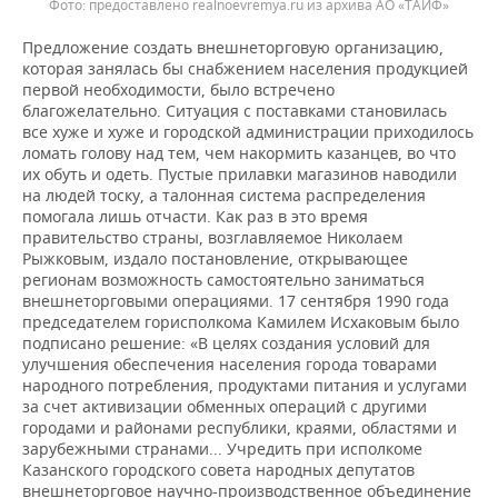
предоставлено realnoevremya.ru из архива АО «ТАИФ»
Предложение создать внешнеторговую организацию,
которая занялась бы снабжением населения продукцией
первой необходимости, было встречено
благожелательно. Ситуация с поставками становилась
все хуже и хуже и городской администрации приходилось
ломать голову над тем, чем накормить казанцев, во что
их обуть и одеть. Пустые прилавки магазинов наводили
на людей тоску, а талонная система распределения
помогала лишь отчасти. Как раз в это время
правительство страны, возглавляемое Николаем
Рыжковым, издало постановление, открывающее
регионам возможность самостоятельно заниматься
внешнеторговыми операциями. 17 сентября 1990 года
председателем горисполкома Камилем Исхаковым было
подписано решение: «В целях создания условий для
улучшения обеспечения населения города товарами
народного потребления, продуктами питания и услугами
за счет активизации обменных операций с другими
городами и районами республики, краями, областями и
зарубежными странами... Учредить при исполкоме
Казанского городского совета народных депутатов
внешнеторговое научно-производственное объединение