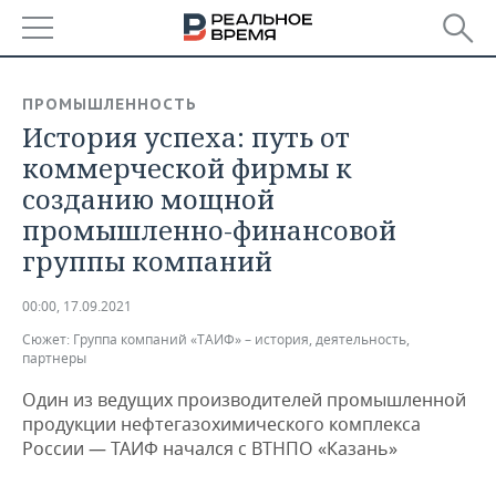
РЕГИОНЫ
ПРОМЫШЛЕННОСТЬ
История успеха: путь от
БАШКОРТОСТАН
НОВОСТИ
коммерческой фирмы к
ТАТАРСТАН
АНАЛИТИКА
созданию мощной
промышленно-финансовой
УДМУРТИЯ
НОВОСТИ АНАЛИТИКИ
ЭКОНОМИКА
группы компаний
ДЕКЛАРАЦИИ О ДОХОДАХ
НОВОСТИ ЭКОНОМИКИ
ПРОМЫШЛЕННОСТЬ
00:00, 17.09.2021
КОРОЛИ ГОСЗАКАЗА ПФО
ФИНАНСЫ
НОВОСТИ
НЕДВИЖИМОСТЬ
Сюжет:
Группа компаний «ТАИФ» – история, деятельность,
ПРОМЫШЛЕННОСТИ
партнеры
ВУЗЫ ТАТАРСТАНА
БАНКИ
НОВОСТИ НЕДВИЖИМОСТИ
АВТО
Один из ведущих производителей промышленной
АГРОПРОМ
продукции нефтегазохимического комплекса
КОМУ ПРИНАДЛЕЖАТ
БЮДЖЕТ
НОВОСТИ АВТО
БИЗНЕС
России — ТАИФ начался с ВТНПО «Казань»
ТОРГОВЫЕ ЦЕНТРЫ
МАШИНОСТРОЕНИЕ
ТАТАРСТАНА
ИНВЕСТИЦИИ
НОВОСТИ БИЗНЕСА
ТЕХНОЛОГИИ