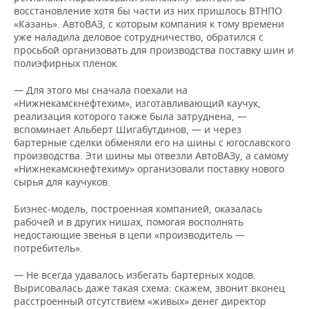
восстановление хотя бы части из них пришлось ВТНПО
«Казань». АвтоВАЗ, с которым компания к тому времени
уже наладила деловое сотрудничество, обратился с
просьбой организовать для производства поставку шин и
полиэфирных пленок.
— Для этого мы сначала поехали на
«Нижнекамскнефтехим», изготавливающий каучук,
реализация которого также была затруднена, —
вспоминает Альберт Шигабутдинов, — и через
бартерные сделки обменяли его на шины с югославского
производства. Эти шины мы отвезли АвтоВАЗу, а самому
«Нижнекамскнефтехиму» организовали поставку нового
сырья для каучуков.
Бизнес-модель, построенная компанией, оказалась
рабочей и в других нишах, помогая восполнять
недостающие звенья в цепи «производитель —
потребитель».
— Не всегда удавалось избегать бартерных ходов.
Вырисовалась даже такая схема: скажем, звонит вконец
расстроенный отсутствием «живых» денег директор