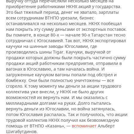
выручку оттуда перечисляли несколько месяцев на
приобретение работниками НКНХ акций у государства.
Это был тяжелый период, денег не хватало, зарплаты
всем сотрудникам ВТНПО урезали, бизнес
останавливался на несколько месяцев. НКНХ пообещал
нам покрыть эту сумму деньгами от экспортных поставок.
Вы помните, в конце 80-х — начале 90-х Татарстан тесно
сотрудничал с Югославией. Так вот, НКНХ экспортировал
каучуки на шинные заводы Югославии, где
производились шины Tigar. Каучуки, выручкой от
продажи которых должны были покрыть частично сумму
продажи акций работникам предприятия, отправили в
вагонах в Югославию, а там началась война. И
загруженные каучуком вагоны попали под обстрел и
бомбежку. Они были полностью уничтожены — все
сгорело. К тому моменту мы деньги за акции трудового
коллектива уже внесли, у НКНХ не было других
возможностей их вернуть нам. И мы оказались с
миллиардными долгами на руках. Долго пытались
вернуть деньги из Югославии, но война затянулась,
потом Югославия распалась. Так и получилось, что акции
трудовой коллектив НКНХ получил как безвозмездную
помощь от ВТНПО «Казань», —
вспоминает
Альберт
Шигабутдинов.