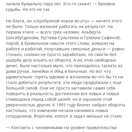
заняла буквально пару лет. Кто-то скажет — баловни
судьбы. Но это не так.
Ни блата, ни «серебряной ложки во рту» — ничего этого
не было. Только желание работать на результат. На
первом этапе — всего трех человек: Альберта
Шигабутдинова, Рустема Сультеева и Гузелии Сафиной,
порой, в буквальном смысле этого слова, живших на
работе и работой, получавших смешные деньги — ровно
столько, сколько не просто заработали, но смогли без
ущерба делу изъять из оборота. А их, этих свободных
денег, было настолько мало, что приходилось таскать из
дома ручки, линейки и обед в баночках. Но вот что
удивительно: гореть идеями и желанием во что бы то ни
стало добиться результата, эти люди продолжали с еще
большей силой. Они не просто заставили самих себя
поверить в реальность достижения все новых и новых
ставящихся перед собой целей, но и заразили этой
уверенностью других. К 1993 году бизнес набрал обороты
настолько, что компания начала нанимать новых
сотрудников. Впрочем, хлопот и задач меньше не стало.
— Контакты с чиновниками на уровне правительства