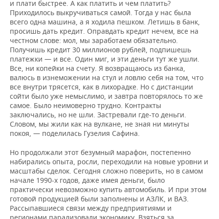
и плати быстрее. А как платить и чем платить?
Приходилось выкручиваться самой. Тогда у нас была
всего одна машина, а я ходила пешком. Летишь в банк,
просишь дать кредит. Оправдать кредит нечем, все на
честном слове: мол, мы заработаем обязательно.
Получишь кредит 30 миллионов рублей, подпишешь
платежки — и все. Один миг, и эти деньги тут же ушли.
Все, ни копейки на счету. Я возвращаюсь из банка,
валюсь в изнеможении на стул и ловлю себя на том, что
все внутри трясется, как в лихорадке. Но с дистанции
сойти было уже немыслимо, и завтра повторялось то же
самое. Было неимоверно трудно. Контракты
заключались, но не шли. Застревали где-то деньги.
Словом, мы жили как на вулкане, не зная ни минуты
покоя, — поделилась Гузелия Сафина.
Но продолжали этот безумный марафон, постепенно
набирались опыта, росли, переходили на новые уровни и
масштабы сделок. Сегодня сложно поверить, но в самом
начале 1990-х годов, даже имея деньги, было
практически невозможно купить автомобиль. И при этом
готовой продукцией были заполнены и АЗЛК, и ВАЗ.
Рассыпавшиеся связи между предприятиями и
регионами парализовали экономику. Взяться за