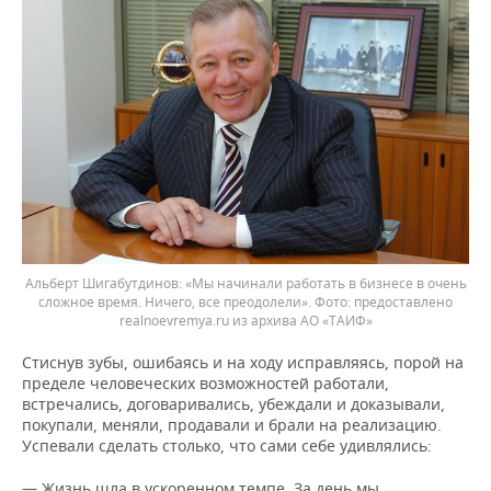
Альберт Шигабутдинов: «Мы начинали работать в бизнесе в очень
сложное время. Ничего, все преодолели».
предоставлено
realnoevremya.ru из архива АО «ТАИФ»
Стиснув зубы, ошибаясь и на ходу исправляясь, порой на
пределе человеческих возможностей работали,
встречались, договаривались, убеждали и доказывали,
покупали, меняли, продавали и брали на реализацию.
Успевали сделать столько, что сами себе удивлялись:
— Жизнь шла в ускоренном темпе. За день мы