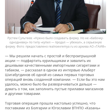
Рустем Сультеев: «Нужно было создавать фирму. Но не «бабочку-
однодневку» по типу «купил — продал — убежал», а серьезную
фирму.
предоставлено realnoevremya.ru из архива АО «ТАИФ»
— Мы решили начать с простой и беспроигрышной
акции — подфартить курильщикам и завалить их
дешевыми качественными импортными сигаретами и
табаком, — рассказал в одном из интервью Альберт
Шигабутдинов об одной из самых первых торговых
операций вновь созданной компании. — Если бы это нам
удалось, можно было бы разворачиваться дальше —
думать о том, как заполнить пустые прилавки магазинов
и другими товарами.
Торговая операция прошла настолько успешно, что
поставками из Болгарии и Югославии ВТНПО «Казань»