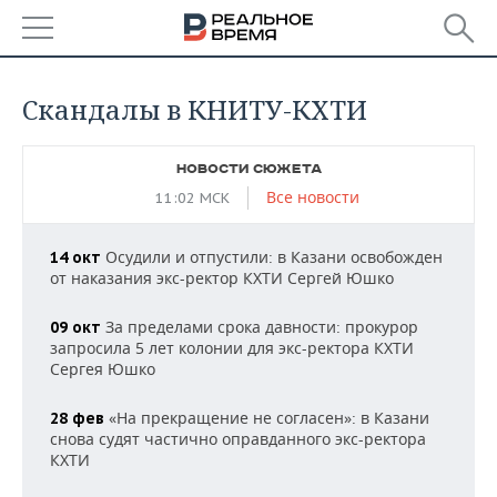
РЕГИОНЫ
Скандалы в КНИТУ-КХТИ
БАШКОРТОСТАН
НОВОСТИ
НОВОСТИ СЮЖЕТА
ТАТАРСТАН
АНАЛИТИКА
Все новости
11:02 МСК
УДМУРТИЯ
НОВОСТИ АНАЛИТИКИ
ЭКОНОМИКА
Осудили и отпустили: в Казани освобожден
14 окт
от наказания экс-ректор КХТИ Сергей Юшко
ДЕКЛАРАЦИИ О ДОХОДАХ
НОВОСТИ ЭКОНОМИКИ
ПРОМЫШЛЕННОСТЬ
За пределами срока давности: прокурор
09 окт
КОРОЛИ ГОСЗАКАЗА ПФО
ФИНАНСЫ
НОВОСТИ
НЕДВИЖИМОСТЬ
запросила 5 лет колонии для экс-ректора КХТИ
ПРОМЫШЛЕННОСТИ
Сергея Юшко
ВУЗЫ ТАТАРСТАНА
БАНКИ
НОВОСТИ НЕДВИЖИМОСТИ
АВТО
АГРОПРОМ
«На прекращение не согласен»: в Казани
28 фев
КОМУ ПРИНАДЛЕЖАТ
БЮДЖЕТ
НОВОСТИ АВТО
БИЗНЕС
снова судят частично оправданного экс-ректора
ТОРГОВЫЕ ЦЕНТРЫ
МАШИНОСТРОЕНИЕ
КХТИ
ТАТАРСТАНА
ИНВЕСТИЦИИ
НОВОСТИ БИЗНЕСА
ТЕХНОЛОГИИ