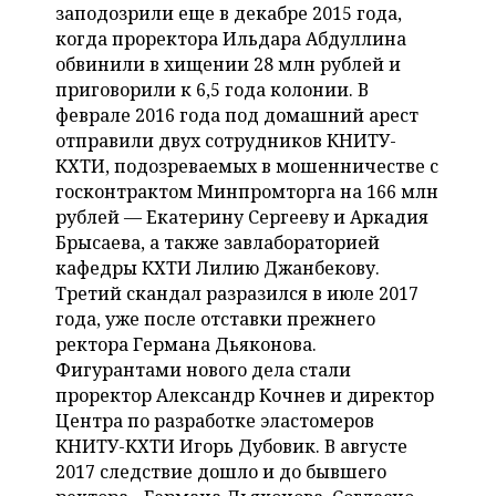
ВОДНЫЕ ВИДЫ СПОРТА
ОБРАЗОВАНИЕ
заподозрили еще в декабре 2015 года,
когда проректора Ильдара Абдуллина
ХОККЕЙ С МЯЧОМ
ПРОИСШЕСТВИЯ
обвинили в хищении 28 млн рублей и
приговорили к 6,5 года колонии. В
феврале 2016 года под домашний арест
отправили двух сотрудников КНИТУ-
КХТИ, подозреваемых в мошенничестве с
госконтрактом Минпромторга на 166 млн
рублей — Екатерину Сергееву и Аркадия
Брысаева, а также завлабораторией
кафедры КХТИ Лилию Джанбекову.
Третий скандал разразился в июле 2017
года, уже после отставки прежнего
ректора Германа Дьяконова.
Фигурантами нового дела стали
проректор Александр Кочнев и директор
Центра по разработке эластомеров
КНИТУ-КХТИ Игорь Дубовик. В августе
2017 следствие дошло и до бывшего