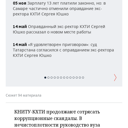
НЕФТЕХИМИЯ
Зарплату 13 лет платили законно, но: в
05 ноя
Самаре частично отменили оправдание экс-
РОЗНИЧНАЯ ТОРГОВЛЯ
НОВОСТИ ТЕХНОЛОГИЙ
МЕРОПРИЯТИЯ
ректора КХТИ Сергея Юшко
НЕФТЬ
ТРАНСПОРТ
IT
НОВОСТИ МЕРОПРИЯТИЙ
СПОРТ
Оправданный экс-ректор КХТИ Сергей
14 май
ОПК
Юшко рассказал о новом месте работы
УСЛУГИ
МЕДИА
ВЫЕЗДНАЯ РЕДАКЦИЯ
НОВОСТИ СПОРТА
ОБЩЕСТВО
ЭНЕРГЕТИКА
«Я удовлетворен приговором»: суд
14 май
ТЕЛЕКОММУНИКАЦИИ
БИЗНЕС-БРАНЧИ
ФУТБОЛ
НОВОСТИ ОБЩЕСТВА
Татарстана согласился с оправданием экс-ректора
ФОТОГАЛЕРЕЯ
КХТИ Сергея Юшко
ONLINE-КОНФЕРЕНЦИИ
ХОККЕЙ
ВЛАСТЬ
СЮЖЕТЫ
ОТКРЫТАЯ ЛЕКЦИЯ
БАСКЕТБОЛ
ИНФРАСТРУКТУРА
СПРАВОЧНИК
ВОЛЕЙБОЛ
ИСТОРИЯ
СПИСОК ПЕРСОН
ПОЛНАЯ ВЕРСИЯ
Сюжет 94 материала
КИБЕРСПОРТ
КУЛЬТУРА
СПИСОК КОМПАНИЙ
КНИТУ-КХТИ продолжают сотрясать
ФИГУРНОЕ КАТАНИЕ
МЕДИЦИНА
коррупционные скандалы. В
нечистоплотности руководство вуза