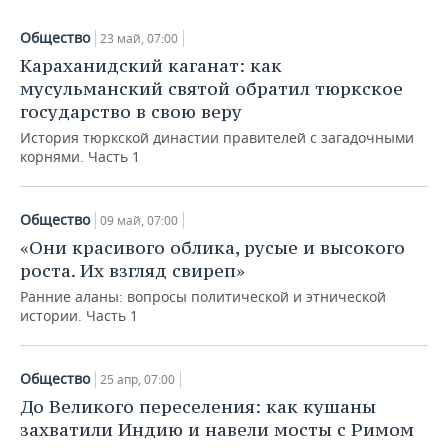
ВОДНЫЕ ВИДЫ СПОРТА
ОБРАЗОВАНИЕ
Общество
23 май, 07:00
ХОККЕЙ С МЯЧОМ
ПРОИСШЕСТВИЯ
Караханидский каганат: как
мусульманский святой обратил тюркское
государство в свою веру
История тюркской династии правителей с загадочными
корнями. Часть 1
Общество
09 май, 07:00
«Они красивого облика, русые и высокого
роста. Их взгляд свиреп»
Ранние аланы: вопросы политической и этнической
истории. Часть 1
Общество
25 апр, 07:00
До Великого переселения: как кушаны
захватили Индию и навели мосты с Римом