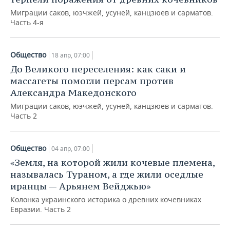
Миграции саков, юэчжей, усуней, канцзюев и сарматов.
Часть 4-я
Общество
18 апр, 07:00
До Великого переселения: как саки и
массагеты помогли персам против
Александра Македонского
Миграции саков, юэчжей, усуней, канцзюев и сарматов.
Часть 2
Общество
04 апр, 07:00
«Земля, на которой жили кочевые племена,
называлась Тураном, а где жили оседлые
иранцы — Арьянем Вейджью»
Колонка украинского историка о древних кочевниках
Евразии. Часть 2