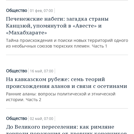
Общество
01 фев, 07:00
Печенежские набеги: загадка страны
Общество
Канцзюй, упомянутой в «Авесте» и
Огузский мир: захват священного
«Махабхарате»
Иерусалима и восстановление
тюрками халифата
Тайна происхождения и поиски новых территорий одного
из необычных союзов тюркских племен. Часть 1
17 янв, 07:00
Общество
16 май, 07:00
На кавказском рубеже: семь теорий
происхождения аланов и связи с осетинами
Ранние аланы: вопросы политической и этнической
истории. Часть 2
Общество
02 май, 07:00
До Великого переселения: как римляне
терпели поражения от древних кочевников