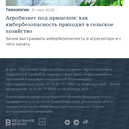
Технологии
31 июл, 00:00
Агробизнес под прицелом: как
кибербезопасность приходит в сельское
хозяйство
Зачем выстраивать кибербезопасность в агросекторе и с
чего начать
© 2015 - 2026 Сетевое издание «Реальное время» Зарегистрировано
Федеральной службой по надзору в сфере связи, информационных
технологий и массовых коммуникаций (Роскомнадзор) –
регистрационный номер ЭЛ № ФС 77 - 79627 от 18 декабря 2020 г. (ранее
свидетельство Эл № ФС 77-59331 от 18 сентября 2014 г.)
Использование материалов Реального Времени разрешено только с
предварительного согласия правообладателей, упоминание сайта и
прямая гиперссылка обязательны при частичном или полном
воспроизведении материалов.
18+