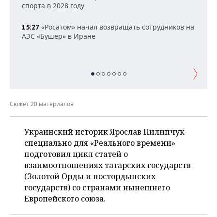
НЕФТЕХИМИЯ
спорта в 2028 году
РОЗНИЧНАЯ ТОРГОВЛЯ
НОВОСТИ ТЕХНОЛОГИЙ
МЕРОПРИЯТИЯ
НЕФТЬ
«Росатом» начал возвращать сотрудников на
15:27
АЭС «Бушер» в Иране
ТРАНСПОРТ
IT
НОВОСТИ МЕРОПРИЯТИЙ
СПОРТ
ОПК
УСЛУГИ
МЕДИА
ВЫЕЗДНАЯ РЕДАКЦИЯ
НОВОСТИ СПОРТА
ОБЩЕСТВО
ЭНЕРГЕТИКА
ТЕЛЕКОММУНИКАЦИИ
БИЗНЕС-БРАНЧИ
ФУТБОЛ
НОВОСТИ ОБЩЕСТВА
ФОТОГАЛЕРЕЯ
Сюжет 20 материалов
ONLINE-КОНФЕРЕНЦИИ
ХОККЕЙ
ВЛАСТЬ
СЮЖЕТЫ
ОТКРЫТАЯ ЛЕКЦИЯ
БАСКЕТБОЛ
ИНФРАСТРУКТУРА
СПРАВОЧНИК
Украинский историк Ярослав Пилипчук
специально для «Реального времени»
ВОЛЕЙБОЛ
ИСТОРИЯ
СПИСОК ПЕРСОН
ПОЛНАЯ ВЕРСИЯ
подготовил цикл статей о
взаимоотношениях татарских государств
КИБЕРСПОРТ
КУЛЬТУРА
СПИСОК КОМПАНИЙ
(Золотой Орды и постордынских
государств) со странами нынешнего
ФИГУРНОЕ КАТАНИЕ
МЕДИЦИНА
Европейского союза.