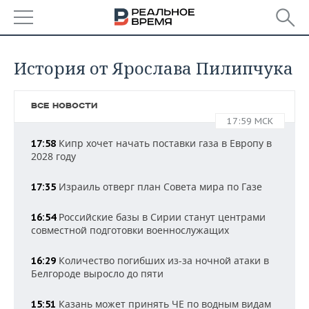
РЕГИОНЫ
История от Ярослава Пилипчука
БАШКОРТОСТАН
НОВОСТИ
ВСЕ НОВОСТИ
ТАТАРСТАН
АНАЛИТИКА
17:59 МСК
Кипр хочет начать поставки газа в Европу в
УДМУРТИЯ
НОВОСТИ АНАЛИТИКИ
17:58
ЭКОНОМИКА
2028 году
ДЕКЛАРАЦИИ О ДОХОДАХ
НОВОСТИ ЭКОНОМИКИ
ПРОМЫШЛЕННОСТЬ
Израиль отверг план Совета мира по Газе
17:35
КОРОЛИ ГОСЗАКАЗА ПФО
ФИНАНСЫ
НОВОСТИ
НЕДВИЖИМОСТЬ
Российские базы в Сирии станут центрами
ПРОМЫШЛЕННОСТИ
16:54
совместной подготовки военнослужащих
ВУЗЫ ТАТАРСТАНА
БАНКИ
НОВОСТИ НЕДВИЖИМОСТИ
АВТО
АГРОПРОМ
Количество погибших из-за ночной атаки в
16:29
КОМУ ПРИНАДЛЕЖАТ
БЮДЖЕТ
НОВОСТИ АВТО
БИЗНЕС
Белгороде выросло до пяти
ТОРГОВЫЕ ЦЕНТРЫ
МАШИНОСТРОЕНИЕ
ТАТАРСТАНА
ИНВЕСТИЦИИ
НОВОСТИ БИЗНЕСА
ТЕХНОЛОГИИ
Казань может принять ЧЕ по водным видам
15:51