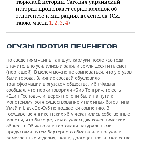
тюркской истории. Сегодня украинский
НЕФТЕХИМИЯ
историк продолжает серию колонок об
РОЗНИЧНАЯ ТОРГОВЛЯ
НОВОСТИ ТЕХНОЛОГИЙ
МЕРОПРИЯТИЯ
этногенезе и миграциях печенегов. (См.
НЕФТЬ
также части
1
,
2
,
3
,
4
).
ТРАНСПОРТ
IT
НОВОСТИ МЕРОПРИЯТИЙ
СПОРТ
ОПК
УСЛУГИ
МЕДИА
ВЫЕЗДНАЯ РЕДАКЦИЯ
НОВОСТИ СПОРТА
ОБЩЕСТВО
ОГУЗЫ ПРОТИВ ПЕЧЕНЕГОВ
ЭНЕРГЕТИКА
ТЕЛЕКОММУНИКАЦИИ
БИЗНЕС-БРАНЧИ
ФУТБОЛ
НОВОСТИ ОБЩЕСТВА
ФОТОГАЛЕРЕЯ
По сведениям «Синь Тан шу», карлуки после 758 года
значительно усилились и заняли земли десяти племен
ONLINE-КОНФЕРЕНЦИИ
ХОККЕЙ
ВЛАСТЬ
СЮЖЕТЫ
(тюргешей). В целом можно не сомневаться, что у огузов
были города. Влияние соседей обусловило
трансформации в огузском обществе. Ибн Фадлан
ОТКРЫТАЯ ЛЕКЦИЯ
БАСКЕТБОЛ
ИНФРАСТРУКТУРА
СПРАВОЧНИК
сообщал, что тюрки говорили «Бир Тенгри», то есть
«Един Господь», и, вероятно, они были на пути к
ВОЛЕЙБОЛ
ИСТОРИЯ
СПИСОК ПЕРСОН
ПОЛНАЯ ВЕРСИЯ
монотеизму, хотя существование у них иных богов типа
Умай и Ыдук Эр-Суб не поддается сомнению. В
КИБЕРСПОРТ
КУЛЬТУРА
СПИСОК КОМПАНИЙ
государстве янгикентских ябгу чеканились собственные
монеты, что было редким случаем для кочевнических
обществ. Обычно они торговали натуральными
ФИГУРНОЕ КАТАНИЕ
МЕДИЦИНА
продуктами путем бартерного обмена или получали
ремесленные изделия, ткани, драгоценности в качестве