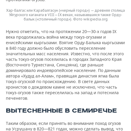
Хар-Балгас или Карабалгасун («черный город») — древняя столица
Уйгурского каганата в VIII—IX веках, называвшаяся также Орду-
балык («столичный город»). Фото wikipedia.org
Нужно отметить, что на протяжении 20—30-х годов IX
века продолжалась война между токуз-огузами и
енисейскими кыргызами. Взятие Орду-Балыка кыргызами
в 840 году должно было обусловить переселение
значительных масс населения. Известно, что после этого
часть токуз-огузов поселилась в городах Западного Края
(Восточного Туркестана, Синцзяна), где раньше
доминировало индоевропейское население. По данным
автора «Худуд ал-Алам», правящая династия ягма была
токуз-огузской по происхождению. В свете данных
хронистов о дождевом камне не исключено, что часть
токуз-огузов также переселилась на запад и потеснила
печенегов.
ВЫТЕСНЕННЫЕ В СЕМИРЕЧЬЕ
Таким образом, если принять во внимание поход огузов
на Усрушану в 820—821 годах, можно сделать вывод, что