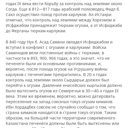
годах IX века вести борьбу за контроль над землями около
Согда. Еще в 812—817 годы арабский полководец Фадл б.
Сахл осуществил поход против карлуков. Ал-Истахри
отмечал, что контроль над землями между Хорезмом и
Исфджабом принадлежит тюркам-огузам, а от Исфиджаба
до Ферганы тюркам-карлукам.
В 840 году Нух б. Асад Самани овладел Исфиджабом и
вступил в конфликт с огузами и карлуками. Войска
Саманидов вели постоянные войны с тюрками, в
частности в 893, 900, 904 годах, а это значит, что не
печенеги были их основными противниками, и,
вероятно, после похода огузов на Усрушану войны
карлуков с печенегами прекратились. В 20-х годах
контроль над землями около Сырдарьи должен был
перейти к огузам. Давление енисейских кыргызов должно
было вытеснить огузов из Семиречья в 30—40-х годах IX
века. Этим же временем, вероятно, можно датировать
переселение на запад союзных токуз-огузам кимаков.
Ибн Хордадбех совсем не случайно сообщал о том, что
страна кимаков находится в стране токуз-огузов. Таким
образом, на большей части территории современного
Казахстана печенеги должны были быть вытеснены или