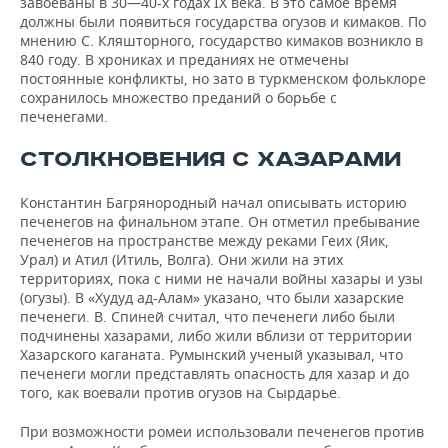
завоеваны в 30—40-х годах IX века. В это самое время
должны были появиться государства огузов и кимаков. По
мнению С. Кляшторного, государство кимаков возникло в
840 году. В хрониках и преданиях не отмечены
постоянные конфликты, но зато в туркменском фольклоре
сохранилось множество преданий о борьбе с
печенегами.
СТОЛКНОВЕНИЯ С ХАЗАРАМИ
Константин Багрянородный начал описывать историю
печенегов на финальном этапе. Он отметил пребывание
печенегов на пространстве между реками Геих (Яик,
Урал) и Атил (Итиль, Волга). Они жили на этих
территориях, пока с ними не начали войны хазары и узы
(огузы). В «Худуд ад-Алам» указано, что были хазарские
печенеги. В. Спиней считал, что печенеги либо были
подчинены хазарами, либо жили вблизи от территории
Хазарского каганата. Румынский ученый указывал, что
печенеги могли представлять опасность для хазар и до
того, как воевали против огузов на Сырдарье.
При возможности ромеи использовали печенегов против