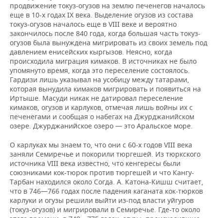
продвижение токуз-огузов на землю печенегов началось
еще в 10-х годах IX века. Выделение огузов из состава
токуз-огузов началось еще в VIII веке и вероятно
закончилось после 840 года, когда большая часть токуз-
огузов была вынуждена мигрировать из своих земель под
давлением енисейских кыргызов. Неясно, когда
происходила миграция кимаков. В источниках не было
упомянуто время, когда это переселение состоялось.
Гардизи лишь указывал на усобицу между татарами,
которая вынудила кимаков мигрировать и появиться на
Иртыше. Масуди никак не датировал переселение
кимаков, огузов и карлуков, отмечая лишь войны их с
печенегами и сообщая о набегах на Джурджанийском
озере. Джурджанийское озеро — это Аральское море.
О карлуках мы знаем то, что они с 60-х годов VIII века
заняли Семиречье и покорили тюргешей. Из тюркского
источника VIII века известно, что кенгересы были
союзниками кок-тюрок против тюргешей и что Кангу-
Тарбан находился около Согда. А. Катона-Кишш считает,
что в 746—766 годах после падения каганата кок-тюрков
карлуки и огузы решили выйти из-под власти уйгуров
(токуз-огузов) и мигрировали в Семиречье. Где-то около