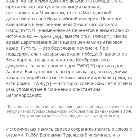
хазар. Автор Кембриджского документа сообщал, что
против хазар выступила коалиция народов,
возглавленная Македоном, то есть Македонской
династии во главе Византийской империи. Печенеги
вмешались в внутренние дела Хазарского каганата.
Народ PYYNYL (наименование печенегов в византийских
источниках. —
прим. ред.
) вместе с 'SY, TWRQ[Y], 'BM во
время царствования бега (царя) Вениамина атаковал
хазар. PYYNYL — это безусловно печенеги. При
поддержке алан хазары одержали победу. В правление
бега Аарона, по данным автора Кембриджского
документа, хазары наняли царя TWRQ[Y] против царя
Алании. Выступление алан против хазар, по сведениям
хазарско-еврейского источника, инспирировали греки, то
есть ромеи. TWRQ[Y] — это торки славянских летописей и
узы, упомянутые в сочинении Константина
Багрянородного.
Тут сплелись в одно повествование данные об огузах-язычниках и
мусульманах турках-сельджуках, которые под Данданакане в 1040
году одолели войско Газневидов. Илл. wikipedia.org
Историческая память евреев сохранила память о союзе с
огузами. Рабби Вениамин Тудельский упоминал, что