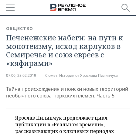
РЕГИОНЫ
ОБЩЕСТВО
Печенежские набеги: на пути к
БАШКОРТОСТАН
НОВОСТИ
монотеизму, исход карлуков в
ТАТАРСТАН
АНАЛИТИКА
Семиречье и союз евреев с
«кяфирами»
УДМУРТИЯ
НОВОСТИ АНАЛИТИКИ
ЭКОНОМИКА
07:00, 28.02.2019
Сюжет:
История от Ярослава Пилипчука
ДЕКЛАРАЦИИ О ДОХОДАХ
НОВОСТИ ЭКОНОМИКИ
ПРОМЫШЛЕННОСТЬ
Тайна происхождения и поиски новых территорий
КОРОЛИ ГОСЗАКАЗА ПФО
ФИНАНСЫ
НОВОСТИ
НЕДВИЖИМОСТЬ
необычного союза тюркских племен. Часть 5
ПРОМЫШЛЕННОСТИ
ВУЗЫ ТАТАРСТАНА
БАНКИ
НОВОСТИ НЕДВИЖИМОСТИ
АВТО
АГРОПРОМ
Ярослав Пилипчук продолжает цикл
КОМУ ПРИНАДЛЕЖАТ
БЮДЖЕТ
НОВОСТИ АВТО
БИЗНЕС
ТОРГОВЫЕ ЦЕНТРЫ
МАШИНОСТРОЕНИЕ
публикаций в «Реальном времени»,
ТАТАРСТАНА
рассказывающих о ключевых периодах
ИНВЕСТИЦИИ
НОВОСТИ БИЗНЕСА
ТЕХНОЛОГИИ