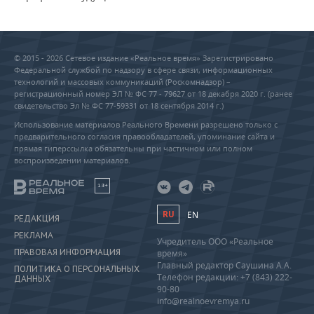
© 2015 - 2026 Сетевое издание «Реальное время» Зарегистрировано
Федеральной службой по надзору в сфере связи, информационных
технологий и массовых коммуникаций (Роскомнадзор) –
регистрационный номер ЭЛ № ФС 77 - 79627 от 18 декабря 2020 г. (ранее
свидетельство Эл № ФС 77-59331 от 18 сентября 2014 г.)
Использование материалов Реального Времени разрешено только с
предварительного согласия правообладателей, упоминание сайта и
прямая гиперссылка обязательны при частичном или полном
воспроизведении материалов.
18+
RU
EN
РЕДАКЦИЯ
РЕКЛАМА
Учредитель ООО «Реальное
ПРАВОВАЯ ИНФОРМАЦИЯ
время»
Главный редактор Саушина А.А.
ПОЛИТИКА О ПЕРСОНАЛЬНЫХ
Телефон редакции: +7 (843) 222-
ДАННЫХ
90-80
info@realnoevremya.ru