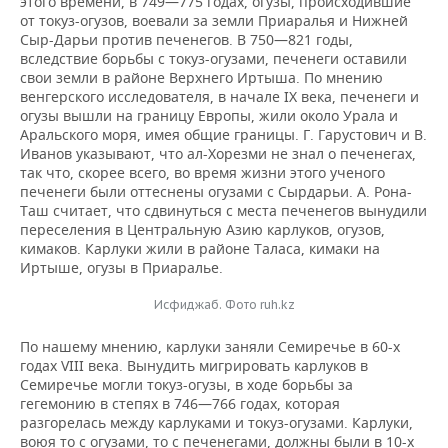
этого времени, в 749—775 годах, огузы, происходившие
от токуз-огузов, воевали за земли Приаралья и Нижней
Сыр-Дарьи против печенегов. В 750—821 годы,
вследствие борьбы с токуз-огузами, печенеги оставили
свои земли в районе Верхнего Иртыша. По мнению
венгерского исследователя, в начале IX века, печенеги и
огузы вышли на границу Европы, жили около Урала и
Аральского моря, имея общие границы. Г. Гарустович и В.
Иванов указывают, что ал-Хорезми не знал о печенегах,
так что, скорее всего, во время жизни этого ученого
печенеги были оттеснены огузами с Сырдарьи. А. Рона-
Таш считает, что сдвинуться с места печенегов вынудили
переселения в Центральную Азию карлуков, огузов,
кимаков. Карлуки жили в районе Таласа, кимаки на
Иртыше, огузы в Приаралье.
Исфиджаб. Фото ruh.kz
По нашему мнению, карлуки заняли Семиречье в 60-х
годах VIII века. Вынудить мигрировать карлуков в
Семиречье могли токуз-огузы, в ходе борьбы за
гегемонию в степях в 746—766 годах, которая
разгорелась между карлуками и токуз-огузами. Карлуки,
воюя то с огузами, то с печенегами, должны были в 10-х