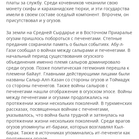
ВОДНЫЕ ВИДЫ СПОРТА
ОБРАЗОВАНИЕ
платы за службу. Среди кочевников чеканили свою
монету скифы и караханидские тюрки, и эти государства
имели в своем составе оседлый компонент. Впрочем, он
ХОККЕЙ С МЯЧОМ
ПРОИСШЕСТВИЯ
присутствовал и у огузов.
За земли на Средней Сырдарье и в Восточном Приаралье
огузам пришлось побороться с печенегами. Степные
предания сохранили память о былых событиях. Абу-л-
Гази сообщал о войнах между салырами и печенегами. В
начальный период существования огузского
объединения именно племя салыров доминировало
среди огузов. Позже политическая гегемония перешла к
племени байаут. Главными действующими лицами были
названы Салыр-Алп-Казан со стороны огузов и Тоймадук
со стороны печенегов. Также войны салыров с
печенегами нашли отображение в огузском эпосе. Войны
между печенегами и огузами продолжались на
протяжении жизни нескольких поколений. В туркменских
рассказах, посвященных войнам с печенегами,
указывалось, что война была трудной и затянулась на
протяжении жизни нескольких поколений. Среди врагов
огузов упомянуты ит-бараки, которых возглавлял Кыл-
барак. Также в источниках упоминались ит-печенеги как
противники огузов.