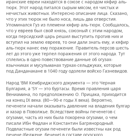
иранские евреи находятся в союзе с народом кяфир аль-
тюрк. Этот народ питался сырым мясом, ел чистых и
нечистых животных. Интересно описание лица. Сказано,
что у этих тюрок не было носа, лишь два отверстия.
Упоминался Гуз из племени кяфир аль-тюрк. Сообщалось,
что у евреев был свой князь, союзный с этим народом,
когда персидский царь решил выступить против них и
вступил на землю евреев, то они дали знать ему, и кяфир
аль-тюрк нанес ему поражение. Правитель персов шесть
лет до этого уже терпел поражения от этого народа. Тут
сплелись в одно повествование данные об огузах-
язычниках и мусульманах турках-сельджуках, которые
под Данданакане в 1040 году одолели войско Газневидов.
Народ 'BM Кембриджского документа — это Черная
Булгария, а 'SY — это буртасы. Время правления царя
Вениамина, по предположению О. Прицака, приходится
на конец IX века. (80—90-е годы Х века). Вероятно,
печенеги начали оказывать давление на владения булгар
и хазар в Поволжье. Вследствие войны печенегов с
огузами, часть из них была покорена огузами, о чем
писали Ибн Фадлан и Константин Багрянородный.
Подвластные огузам печенеги были известны как род
печене (беджене, бечене) в составе огузского