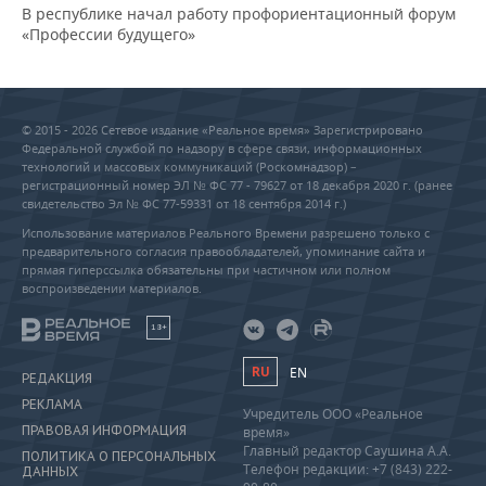
В республике начал работу профориентационный форум
«Профессии будущего»
© 2015 - 2026 Сетевое издание «Реальное время» Зарегистрировано
Федеральной службой по надзору в сфере связи, информационных
технологий и массовых коммуникаций (Роскомнадзор) –
регистрационный номер ЭЛ № ФС 77 - 79627 от 18 декабря 2020 г. (ранее
свидетельство Эл № ФС 77-59331 от 18 сентября 2014 г.)
Использование материалов Реального Времени разрешено только с
предварительного согласия правообладателей, упоминание сайта и
прямая гиперссылка обязательны при частичном или полном
воспроизведении материалов.
18+
RU
EN
РЕДАКЦИЯ
РЕКЛАМА
Учредитель ООО «Реальное
ПРАВОВАЯ ИНФОРМАЦИЯ
время»
Главный редактор Саушина А.А.
ПОЛИТИКА О ПЕРСОНАЛЬНЫХ
Телефон редакции: +7 (843) 222-
ДАННЫХ