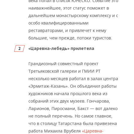
века попал в список ЮНЕСКО. Событие это
ВОДНЫЕ ВИДЫ СПОРТА
ОБРАЗОВАНИЕ
наиважнейшее, этот статус поможет в
ХОККЕЙ С МЯЧОМ
ПРОИСШЕСТВИЯ
дальнейшем монастырскому комплексу и с
особо квалифицированными
реставраторами, и привлечет к нему
большие, чем прежде, потоки туристов.
«Царевна-лебедь» прилетела
Грандиозный совместный проект
Третьяковской галереи и ГМИИ РТ
несколько месяцев работал в залах центра
«Эрмитаж-Казань». Он объединил работы
художников начала прошлого века из
собраний этих двух музеев. Гончарова,
Ларионов, Пиросмани, Бакст — вот далеко
не полный перечень. Но самое главное,
что в столицу Татарстана была привезена
работа Михаила Врубеля
«Царевна-