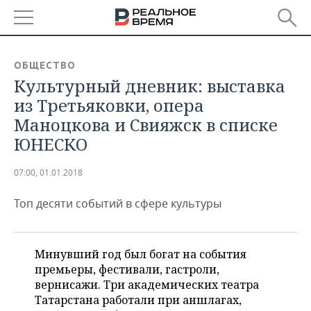
РЕГИОНЫ
ОБЩЕСТВО
Культурный дневник: выставка
БАШКОРТОСТАН
НОВОСТИ
из Третьяковки, опера
ТАТАРСТАН
АНАЛИТИКА
Маноцкова и Свияжск в списке
ЮНЕСКО
УДМУРТИЯ
НОВОСТИ АНАЛИТИКИ
ЭКОНОМИКА
07:00, 01.01.2018
ДЕКЛАРАЦИИ О ДОХОДАХ
НОВОСТИ ЭКОНОМИКИ
ПРОМЫШЛЕННОСТЬ
Топ десяти событий в сфере культуры
КОРОЛИ ГОСЗАКАЗА ПФО
ФИНАНСЫ
НОВОСТИ
НЕДВИЖИМОСТЬ
ПРОМЫШЛЕННОСТИ
ВУЗЫ ТАТАРСТАНА
БАНКИ
НОВОСТИ НЕДВИЖИМОСТИ
АВТО
АГРОПРОМ
Минувший год был богат на события
премьеры, фестивали, гастроли,
КОМУ ПРИНАДЛЕЖАТ
БЮДЖЕТ
НОВОСТИ АВТО
БИЗНЕС
ТОРГОВЫЕ ЦЕНТРЫ
МАШИНОСТРОЕНИЕ
вернисажи. Три академических театра
ТАТАРСТАНА
Татарстана работали при аншлагах,
ИНВЕСТИЦИИ
НОВОСТИ БИЗНЕСА
ТЕХНОЛОГИИ