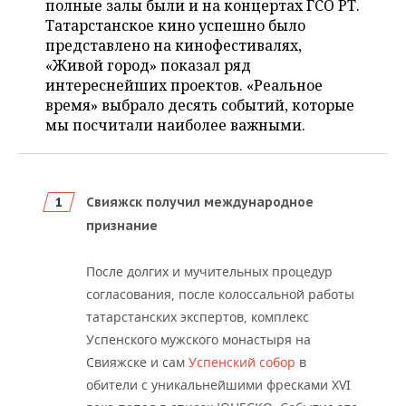
полные залы были и на концертах ГСО РТ.
НЕФТЕХИМИЯ
Татарстанское кино успешно было
РОЗНИЧНАЯ ТОРГОВЛЯ
НОВОСТИ ТЕХНОЛОГИЙ
МЕРОПРИЯТИЯ
представлено на кинофестивалях,
НЕФТЬ
«Живой город» показал ряд
ТРАНСПОРТ
IT
НОВОСТИ МЕРОПРИЯТИЙ
СПОРТ
интереснейших проектов. «Реальное
ОПК
время» выбрало десять событий, которые
УСЛУГИ
МЕДИА
ВЫЕЗДНАЯ РЕДАКЦИЯ
НОВОСТИ СПОРТА
ОБЩЕСТВО
мы посчитали наиболее важными.
ЭНЕРГЕТИКА
ТЕЛЕКОММУНИКАЦИИ
БИЗНЕС-БРАНЧИ
ФУТБОЛ
НОВОСТИ ОБЩЕСТВА
ФОТОГАЛЕРЕЯ
ONLINE-КОНФЕРЕНЦИИ
ХОККЕЙ
ВЛАСТЬ
СЮЖЕТЫ
Свияжск получил международное
признание
ОТКРЫТАЯ ЛЕКЦИЯ
БАСКЕТБОЛ
ИНФРАСТРУКТУРА
СПРАВОЧНИК
После долгих и мучительных процедур
ВОЛЕЙБОЛ
ИСТОРИЯ
СПИСОК ПЕРСОН
ПОЛНАЯ ВЕРСИЯ
согласования, после колоссальной работы
татарстанских экспертов, комплекс
КИБЕРСПОРТ
КУЛЬТУРА
СПИСОК КОМПАНИЙ
Успенского мужского монастыря на
Свияжске и сам
Успенский собор
в
ФИГУРНОЕ КАТАНИЕ
МЕДИЦИНА
обители с уникальнейшими фресками XVI