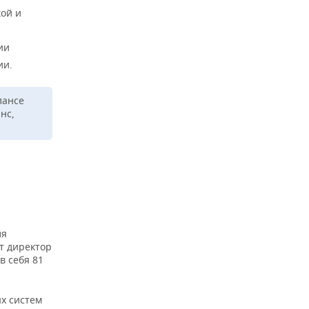
кой и
ии
ии.
лансе
нс,
ля
ет директор
в себя 81
х систем