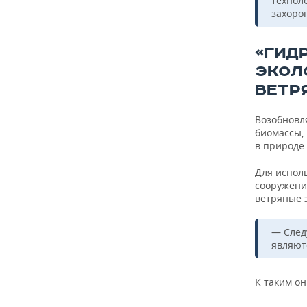
технол
захоро
«ГИД
ЭКОЛ
ВЕТР
Возобновл
биомассы,
в природе
Для испол
сооружени
ветряные 
— След
являют
К таким он