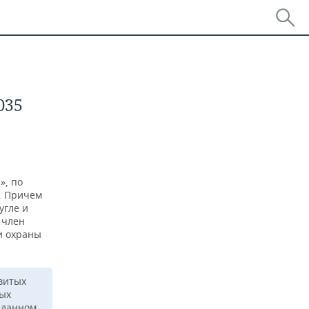
035
», по
и. Причем
угле и
 член
и охраны
витых
вых
 данном