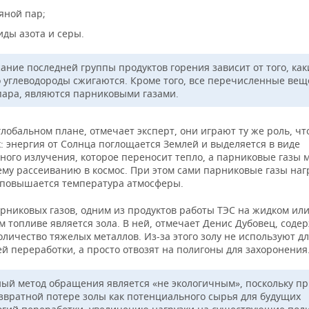
яной пар;
иды азота и серы.
ание последней группы продуктов горения зависит от того, как
 углеводороды сжигаются. Кроме того, все перечисленные вещ
пара, являются парниковыми газами.
лобальном плане, отмечает эксперт, они играют ту же роль, что
: энергия от Солнца поглощается Землей и выделяется в виде
ного излучения, которое переносит тепло, а парниковые газы
му рассеиванию в космос. При этом сами парниковые газы наг
о повышается температура атмосферы.
рниковых газов, одним из продуктов работы ТЭС на жидком ил
 топливе является зола. В ней, отмечает Денис Дубовец, соде
личество тяжелых металлов. Из-за этого золу не используют д
й переработки, а просто отвозят на полигоны для захоронения
ый метод обращения является «не экологичным», поскольку п
озвратной потере золы как потенциального сырья для будущих