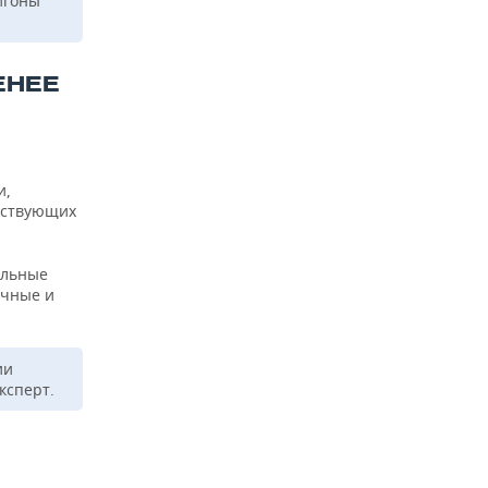
игоны
ЕНЕЕ
и,
ществующих
альные
ечные и
ии
ксперт.