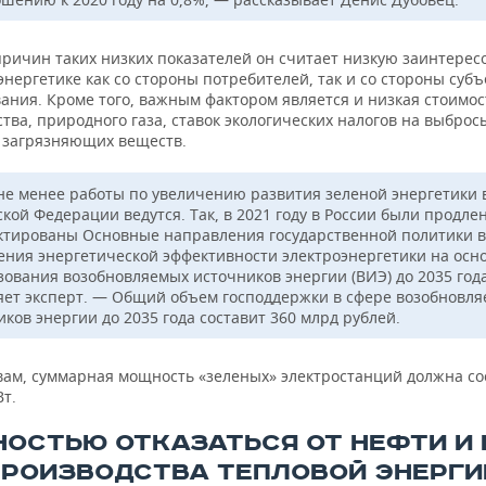
причин таких низких показателей он считает низкую заинтерес
энергетике как со стороны потребителей, так и со стороны субъ
ания. Кроме того, важным фактором является и низкая стоимос
тва, природного газа, ставок экологических налогов на выброс
 загрязняющих веществ.
не менее работы по увеличению развития зеленой энергетики 
кой Федерации ведутся. Так, в 2021 году в России были продле
ктированы Основные направления государственной политики в
ния энергетической эффективности электроэнергетики на осн
зования возобновляемых источников энергии (ВИЭ) до 2035 год
яет эксперт. — Общий объем господдержки в сфере возобновл
ков энергии до 2035 года составит 360 млрд рублей.
овам, суммарная мощность «зеленых» электростанций должна со
Вт.
НОСТЬЮ ОТКАЗАТЬСЯ ОТ НЕФТИ И 
ПРОИЗВОДСТВА ТЕПЛОВОЙ ЭНЕРГИ