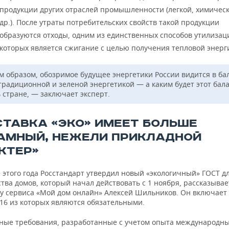
продукции других отраслей промышленности (легкой, химичес
др.). После утраты потребительских свойств такой продукции
образуются отходы, одним из единственных способов утилизац
которых является сжигание с целью получения тепловой энерг
м образом, обозримое будущее энергетики России видится в ба
традиционной и зеленой энергетикой — а каким будет этот бала
 стране, — заключает эксперт.
СТАВКА «ЭКО» ИМЕЕТ БОЛЬШЕ
АМНЫЙ, НЕЖЕЛИ ПРИКЛАДНОЙ
КТЕР»
 этого года Росстандарт утвердил новый «экологичный» ГОСТ д
тва домов, который начал действовать с 1 ноября, рассказыва
ту сервиса «Мой дом онлайн» Алексей Шильников. Он включает 
 16 из которых являются обязательными.
ые требования, разработанные с учетом опыта международны