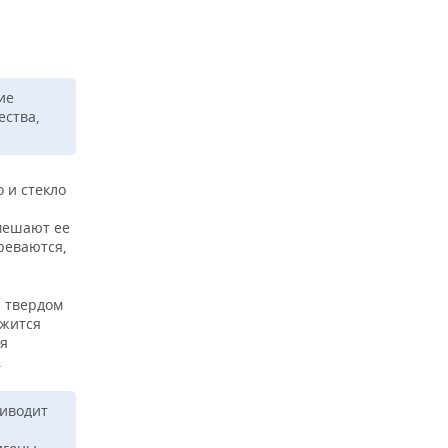
ие
ества,
 и стекло
 мешают ее
реваются,
и твердом
ржится
ля
.
риводит