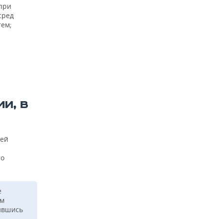
при
сред
тем;
И, В
сей
то
е
ем
зившись