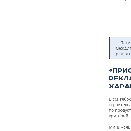
— Таки
между 
решать
«ПРИ
РЕКЛ
ХАРА
В сентябре
строительс
по продук
критерий,
Минимальн