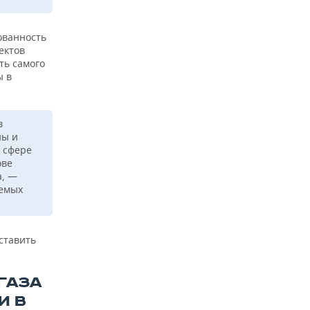
ованность
ектов
ть самого
ы в
в
ны и
 сфере
ове
а, —
яемых
ставить
ГАЗА
И В