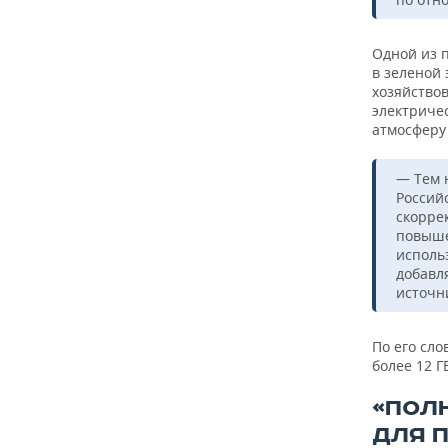
Одной из 
в зеленой 
хозяйствов
электричес
атмосферу
— Тем 
Российс
скорре
повыше
исполь
добавл
источни
По его сл
более 12 Г
«ПОЛ
ДЛЯ 