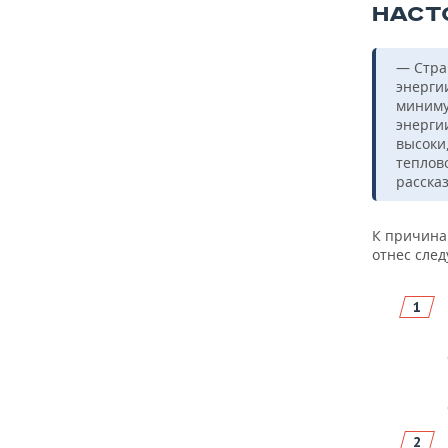
НАСТ
— Стра
энерги
миниму
энерги
высоки,
теплов
расска
К причина
отнес сле