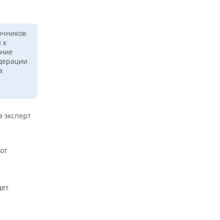
очников
 к
ание
едерации
а
а эксперт
от
дет