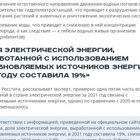
енение естественного направления движения водных потоков 
оительстве гидроэлектростанций, что приводит к разрушению 
тания растений и животных и уничтожению экологических сис
ревание воды, что приводит к снижению в ней концентрации
лорода, а как следствие — к гибели водных живых организмов
дробионтов).
Я ЭЛЕКТРИЧЕСКОЙ ЭНЕРГИИ,
БОТАННОЙ С ИСПОЛЬЗОВАНИЕМ
БНОВЛЯЕМЫХ ИСТОЧНИКОВ ЭНЕРГИ
ГОДУ СОСТАВИЛА 19%»
Росстата, рассказывает эксперт, примерно одна пятая часть в
ой в стране электрической энергии за 2021 год связана с
яемыми источниками энергии, однако по сравнению с 2020-м э
уменьшилось.
ответствии с информацией, приведенной на официальном сайт
та, доля электрической энергии, выработанной с использовани
овляемых источников энергии, в 2021 году составила 19%, сни
ошению к 2020 году на 0,8%, — рассказывает Денис Дубовец.