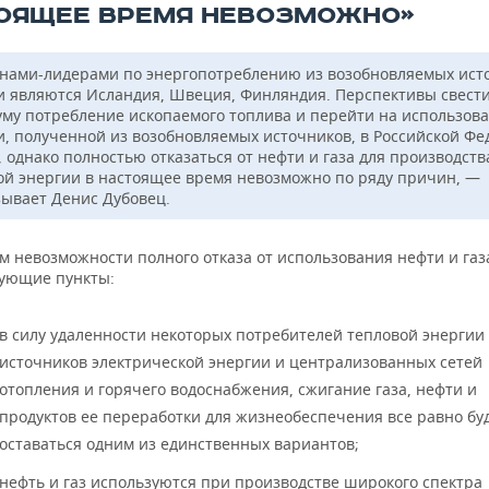
ОЯЩЕЕ ВРЕМЯ НЕВОЗМОЖНО»
нами-лидерами по энергопотреблению из возобновляемых ист
и являются Исландия, Швеция, Финляндия. Перспективы свести
му потребление ископаемого топлива и перейти на использов
и, полученной из возобновляемых источников, в Российской Ф
 однако полностью отказаться от нефти и газа для производств
ой энергии в настоящее время невозможно по ряду причин, —
зывает Денис Дубовец.
м невозможности полного отказа от использования нефти и газ
дующие пункты:
в силу удаленности некоторых потребителей тепловой энергии 
источников электрической энергии и централизованных сетей
отопления и горячего водоснабжения, сжигание газа, нефти и
продуктов ее переработки для жизнеобеспечения все равно бу
оставаться одним из единственных вариантов;
нефть и газ используются при производстве широкого спектра