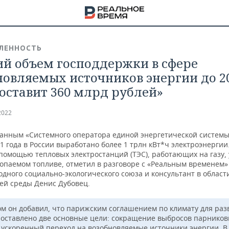
ЛЕННОСТЬ
й объем господдержки в сфере
новляемых источников энергии до 2
составит 360 млрд рублей»
2022
данным «Системного оператора единой энергетической системы
1 года в России выработано более 1 трлн кВт*ч электроэнерги
помощью тепловых электростанций (ТЭС), работающих на газу, 
копаемом топливе, отметил в разговоре с «Реальным временем»
дного социально-экологического союза и консультант в област
й среды Денис Дубовец.
НА
ом он добавил, что парижским соглашением по климату для раз
поставлено две основные цели: сокращение выбросов парнико
и ускоренный переход на возобновляемые источники энергии. В