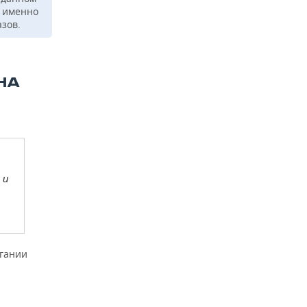
к именно
зов.
НА
 и
игании