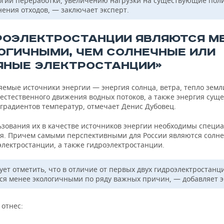
огий переработки, увеличению нагрузки на существующие пол
нения отходов, — заключает эксперт.
РОЭЛЕКТРОСТАНЦИИ ЯВЛЯЮТСЯ М
ОГИЧНЫМИ, ЧЕМ СОЛНЕЧНЫЕ ИЛИ
ЯНЫЕ ЭЛЕКТРОСТАНЦИИ»
яемые источники энергии — энергия солнца, ветра, тепло земл
 естественного движения водных потоков, а также энергия су
 градиентов температур, отмечает Денис Дубовец.
ьзования их в качестве источников энергии необходимы специ
я. Причем самыми перспективными для России являются солн
электростанции, а также гидроэлектростанции.
ует отметить, что в отличие от первых двух гидроэлектростанц
ся менее экологичными по ряду важных причин, — добавляет э
 отнес: