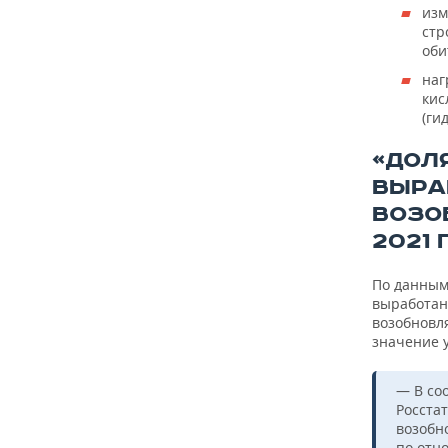
изм
стр
оби
наг
кис
(ги
«ДОЛ
ВЫРА
ВОЗО
2021 
По данным 
выработанн
возобновл
значение 
— В со
Росста
возобн
по отн