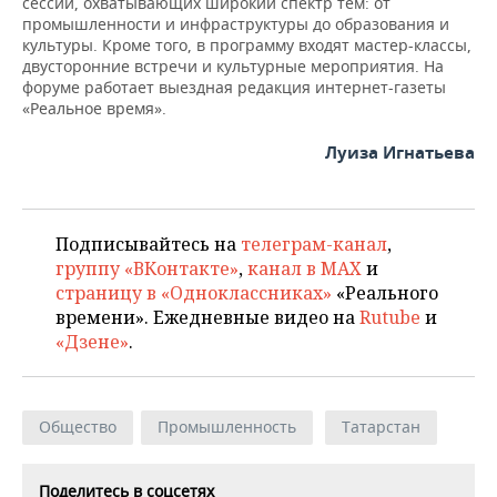
сессий, охватывающих широкий спектр тем: от
ВОДНЫЕ ВИДЫ СПОРТА
ОБРАЗОВАНИЕ
промышленности и инфраструктуры до образования и
культуры. Кроме того, в программу входят мастер-классы,
ХОККЕЙ С МЯЧОМ
ПРОИСШЕСТВИЯ
двусторонние встречи и культурные мероприятия. На
форуме работает выездная редакция интернет-газеты
«Реальное время».
Луиза Игнатьева
Подписывайтесь на
телеграм-канал
,
группу «ВКонтакте»
,
канал в MAX
и
страницу в «Одноклассниках»
«Реального
времени». Ежедневные видео на
Rutube
и
«Дзене»
.
Общество
Промышленность
Татарстан
Поделитесь в соцсетях