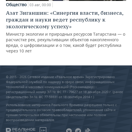
Общество
03 авг, 00:00
Азат Зиганшин: «Синергия власти, бизнеса,
граждан и науки ведет республику к
экологическому успеху»
Министр экологии и природных ресурсов Татарстана — о
расчистке рек, рекультивации объектов накопленного
вреда, о цифровизации и о том, какой будет республика
через 10 лет
© 2015 - 2026 Сетевое издание «Реальное время» Зарегистрировано
Федеральной службой по надзору в сфере связи, информационных
технологий и массовых коммуникаций (Роскомнадзор) –
регистрационный номер ЭЛ № ФС 77 - 79627 от 18 декабря 2020 г. (ранее
свидетельство Эл № ФС 77-59331 от 18 сентября 2014 г.)
Использование материалов Реального Времени разрешено только с
предварительного согласия правообладателей, упоминание сайта и
прямая гиперссылка обязательны при частичном или полном
воспроизведении материалов.
18+