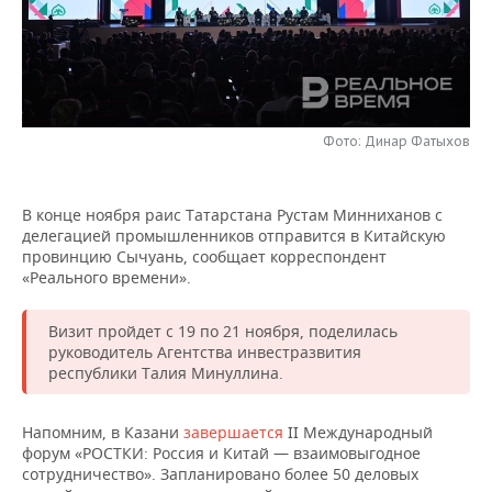
НЕФТЕХИМИЯ
РОЗНИЧНАЯ ТОРГОВЛЯ
НОВОСТИ ТЕХНОЛОГИЙ
МЕРОПРИЯТИЯ
НЕФТЬ
ТРАНСПОРТ
IT
НОВОСТИ МЕРОПРИЯТИЙ
СПОРТ
ОПК
УСЛУГИ
МЕДИА
ВЫЕЗДНАЯ РЕДАКЦИЯ
НОВОСТИ СПОРТА
ОБЩЕСТВО
Фото: Динар Фатыхов
ЭНЕРГЕТИКА
ТЕЛЕКОММУНИКАЦИИ
БИЗНЕС-БРАНЧИ
ФУТБОЛ
НОВОСТИ ОБЩЕСТВА
ФОТОГАЛЕРЕЯ
В конце ноября раис Татарстана Рустам Минниханов с
делегацией промышленников отправится в Китайскую
ONLINE-КОНФЕРЕНЦИИ
ХОККЕЙ
ВЛАСТЬ
СЮЖЕТЫ
провинцию Сычуань, сообщает корреспондент
«Реального времени».
ОТКРЫТАЯ ЛЕКЦИЯ
БАСКЕТБОЛ
ИНФРАСТРУКТУРА
СПРАВОЧНИК
Визит пройдет с 19 по 21 ноября, поделилась
ВОЛЕЙБОЛ
ИСТОРИЯ
СПИСОК ПЕРСОН
ПОЛНАЯ ВЕРСИЯ
руководитель Агентства инвестразвития
республики Талия Минуллина.
КИБЕРСПОРТ
КУЛЬТУРА
СПИСОК КОМПАНИЙ
Напомним, в Казани
завершается
II Международный
ФИГУРНОЕ КАТАНИЕ
МЕДИЦИНА
форум «РОСТКИ: Россия и Китай — взаимовыгодное
сотрудничество». Запланировано более 50 деловых