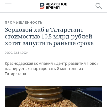
РЕГИОНЫ
ПРОМЫШЛЕННОСТЬ
Зерновой хаб в Татарстане
БАШКОРТОСТАН
НОВОСТИ
стоимостью 10,5 млрд рублей
ТАТАРСТАН
АНАЛИТИКА
хотят запустить раньше срока
УДМУРТИЯ
НОВОСТИ АНАЛИТИКИ
ЭКОНОМИКА
09:00, 22.11.2024
ДЕКЛАРАЦИИ О ДОХОДАХ
НОВОСТИ ЭКОНОМИКИ
ПРОМЫШЛЕННОСТЬ
Краснодарская компания «Центр развития Ново»
планирует экспортировать 8 млн тонн из
КОРОЛИ ГОСЗАКАЗА ПФО
ФИНАНСЫ
НОВОСТИ
НЕДВИЖИМОСТЬ
Татарстана
ПРОМЫШЛЕННОСТИ
ВУЗЫ ТАТАРСТАНА
БАНКИ
НОВОСТИ НЕДВИЖИМОСТИ
АВТО
АГРОПРОМ
КОМУ ПРИНАДЛЕЖАТ
БЮДЖЕТ
НОВОСТИ АВТО
БИЗНЕС
ТОРГОВЫЕ ЦЕНТРЫ
МАШИНОСТРОЕНИЕ
ТАТАРСТАНА
ИНВЕСТИЦИИ
НОВОСТИ БИЗНЕСА
ТЕХНОЛОГИИ