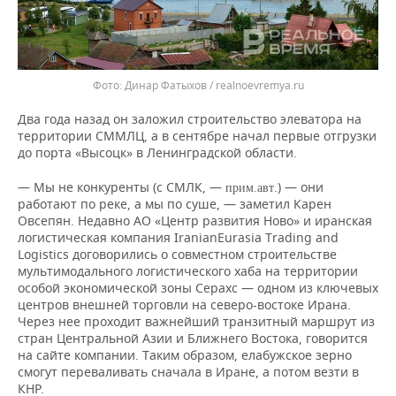
Динар Фатыхов / realnoevremya.ru
Два года назад он заложил строительство элеватора на
территории СММЛЦ, а в сентябре начал первые отгрузки
до порта «Высоцк» в Ленинградской области.
— Мы не конкуренты (с СМЛК, —
.) — они
прим.авт
работают по реке, а мы по суше, — заметил Карен
Овсепян. Недавно АО «Центр развития Ново» и иранская
логистическая компания IranianEurasia Trading and
Logistics договорились о совместном строительстве
мультимодального логистического хаба на территории
особой экономической зоны Серахс — одном из ключевых
центров внешней торговли на северо-востоке Ирана.
Через нее проходит важнейший транзитный маршрут из
стран Центральной Азии и Ближнего Востока, говорится
на сайте компании. Таким образом, елабужское зерно
смогут переваливать сначала в Иране, а потом везти в
КНР.