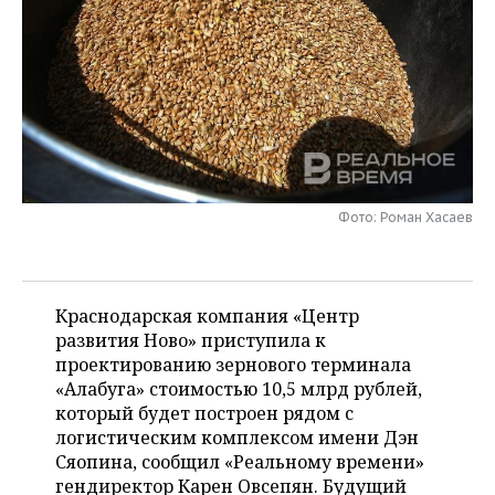
НЕФТЕХИМИЯ
РОЗНИЧНАЯ ТОРГОВЛЯ
НОВОСТИ ТЕХНОЛОГИЙ
МЕРОПРИЯТИЯ
НЕФТЬ
ТРАНСПОРТ
IT
НОВОСТИ МЕРОПРИЯТИЙ
СПОРТ
ОПК
УСЛУГИ
МЕДИА
ВЫЕЗДНАЯ РЕДАКЦИЯ
НОВОСТИ СПОРТА
ОБЩЕСТВО
ЭНЕРГЕТИКА
ТЕЛЕКОММУНИКАЦИИ
БИЗНЕС-БРАНЧИ
ФУТБОЛ
НОВОСТИ ОБЩЕСТВА
ФОТОГАЛЕРЕЯ
Фото: Роман Хасаев
ONLINE-КОНФЕРЕНЦИИ
ХОККЕЙ
ВЛАСТЬ
СЮЖЕТЫ
ОТКРЫТАЯ ЛЕКЦИЯ
БАСКЕТБОЛ
ИНФРАСТРУКТУРА
СПРАВОЧНИК
Краснодарская компания «Центр
развития Ново» приступила к
ВОЛЕЙБОЛ
ИСТОРИЯ
СПИСОК ПЕРСОН
ПОЛНАЯ ВЕРСИЯ
проектированию зернового терминала
«Алабуга» стоимостью 10,5 млрд рублей,
КИБЕРСПОРТ
КУЛЬТУРА
СПИСОК КОМПАНИЙ
который будет построен рядом с
логистическим комплексом имени Дэн
ФИГУРНОЕ КАТАНИЕ
МЕДИЦИНА
Сяопина, сообщил «Реальному времени»
гендиректор Карен Овсепян. Будущий