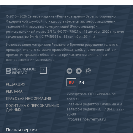
© 2015 - 2026 Сетевое издание «Реальное время» Зарегистрировано
Федеральной службой по надзору в сфере связи, информационных
технологий и массовых коммуникаций (Роскомнадзор) –
регистрационный номер ЭЛ № ФС 77 - 79627 от 18 декабря 2020 г. (ранее
свидетельство Эл № ФС 77-59331 от 18 сентября 2014 г.)
Использование материалов Реального Времени разрешено только с
предварительного согласия правообладателей, упоминание сайта и
прямая гиперссылка обязательны при частичном или полном
воспроизведении материалов.
18+
RU
EN
РЕДАКЦИЯ
РЕКЛАМА
Учредитель ООО «Реальное
ПРАВОВАЯ ИНФОРМАЦИЯ
время»
Главный редактор Саушина А.А.
ПОЛИТИКА О ПЕРСОНАЛЬНЫХ
Телефон редакции: +7 (843) 222-
ДАННЫХ
90-80
info@realnoevremya.ru
Полная версия