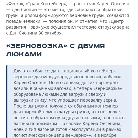
«Феско», «ТрансКонтейнер», — рассказал Карен Овсепян.
— Дэн Сяопин — это место, где собираются обратные
грузы, а рядом формируются зерновые грузы, создаются
поезда-челноки, — пояснил он. И отметил, что «Центр
развития Ново» уже осуществил тестовую отгрузку зерна
с Дэн Сяопина 30 октября.
«ЗЕРНОВОЗКА» С ДВУМЯ
ЛЮКАМИ
Для этого был создан специальный контейнер-
зерновоз для международных перевозок, добавил
Карен Овсепян. По его словам, до сих пор зерно
возили в обычных вагонах, а теперь «зерновозка»
оборудована люками для загрузки сверху и
выгрузки снизу, что упрощает перевалку зерна.
После выгрузки получается обычный контейнер
для широкой номенклатуры грузов, что позволяет
вести на обратном пути другие посылки, а не гнать
вагоны порожняком. По словам Карена Овсепяна,
новый тип вагонов готов к эксплуатации в рамках
логистической концепции «Зерно+», и в ноябре