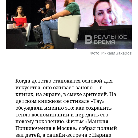
НЕФТЕХИМИЯ
РОЗНИЧНАЯ ТОРГОВЛЯ
НОВОСТИ ТЕХНОЛОГИЙ
МЕРОПРИЯТИЯ
НЕФТЬ
ТРАНСПОРТ
IT
НОВОСТИ МЕРОПРИЯТИЙ
СПОРТ
ОПК
УСЛУГИ
МЕДИА
ВЫЕЗДНАЯ РЕДАКЦИЯ
НОВОСТИ СПОРТА
ОБЩЕСТВО
ЭНЕРГЕТИКА
ТЕЛЕКОММУНИКАЦИИ
БИЗНЕС-БРАНЧИ
ФУТБОЛ
НОВОСТИ ОБЩЕСТВА
Фото: Михаил Захаров
ФОТОГАЛЕРЕЯ
ONLINE-КОНФЕРЕНЦИИ
ХОККЕЙ
ВЛАСТЬ
СЮЖЕТЫ
Когда детство становится основой для
ОТКРЫТАЯ ЛЕКЦИЯ
БАСКЕТБОЛ
ИНФРАСТРУКТУРА
СПРАВОЧНИК
искусства, оно оживает заново — в
книгах, на экране, в смехе зрителей. На
ВОЛЕЙБОЛ
ИСТОРИЯ
СПИСОК ПЕРСОН
ПОЛНАЯ ВЕРСИЯ
детском книжном фестивале «Тау»
обсуждали именно это: как сохранить
КИБЕРСПОРТ
КУЛЬТУРА
СПИСОК КОМПАНИЙ
тепло воспоминаний и передать его
новому поколению. Фильм «Манюня:
ФИГУРНОЕ КАТАНИЕ
МЕДИЦИНА
Приключения в Москве» собрал полный
зал детей, а онлайн-встреча с Наринэ