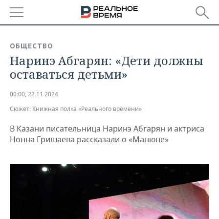
РЕГИОНЫ
ОБЩЕСТВО
Наринэ Абгарян: «Дети должны
БАШКОРТОСТАН
НОВОСТИ
оставаться детьми»
ТАТАРСТАН
АНАЛИТИКА
00:00, 22.11.2024
УДМУРТИЯ
НОВОСТИ АНАЛИТИКИ
ЭКОНОМИКА
Сюжет:
Книжная полка «Реального времени»
ДЕКЛАРАЦИИ О ДОХОДАХ
НОВОСТИ ЭКОНОМИКИ
ПРОМЫШЛЕННОСТЬ
В Казани писательница Наринэ Абгарян и актриса
Нонна Гришаева рассказали о «Манюне»
КОРОЛИ ГОСЗАКАЗА ПФО
ФИНАНСЫ
НОВОСТИ
НЕДВИЖИМОСТЬ
ПРОМЫШЛЕННОСТИ
ВУЗЫ ТАТАРСТАНА
БАНКИ
НОВОСТИ НЕДВИЖИМОСТИ
АВТО
АГРОПРОМ
КОМУ ПРИНАДЛЕЖАТ
БЮДЖЕТ
НОВОСТИ АВТО
БИЗНЕС
ТОРГОВЫЕ ЦЕНТРЫ
МАШИНОСТРОЕНИЕ
ТАТАРСТАНА
ИНВЕСТИЦИИ
НОВОСТИ БИЗНЕСА
ТЕХНОЛОГИИ