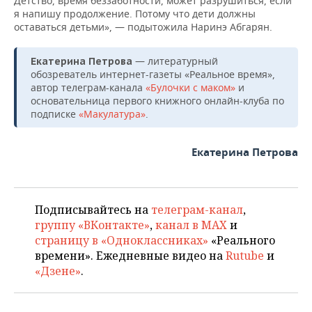
Детство, время беззаботности, может разрушиться, если
я напишу продолжение. Потому что дети должны
оставаться детьми», — подытожила Наринэ Абгарян.
— литературный
Екатерина Петрова
обозреватель интернет-газеты «Реальное время»,
автор телеграм-канала
«Булочки с маком»
и
основательница первого книжного онлайн-клуба по
подписке
«Макулатура»
.
Екатерина Петрова
Подписывайтесь на
телеграм-канал
,
группу «ВКонтакте»
,
канал в MAX
и
страницу в «Одноклассниках»
«Реального
времени». Ежедневные видео на
Rutube
и
«Дзене»
.