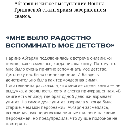
ВОДНЫЕ ВИДЫ СПОРТА
ОБРАЗОВАНИЕ
Абгарян и живое выступление Нонны
Гришаевой стали ярким завершением
ХОККЕЙ С МЯЧОМ
ПРОИСШЕСТВИЯ
сеанса.
«МНЕ БЫЛО РАДОСТНО
ВСПОМИНАТЬ МОЕ ДЕТСТВО»
Наринэ Абгарян подключилась к встрече онлайн: «Я
помню, как я смеялась, когда писала книгу. Потому что
мне было очень приятно вспоминать мое детство.
Детство у нас было очень ядерное. И Ба здесь
действительно была как термоядерная зима».
Писательница рассказала, что многие сцены книги — не
выдумка, а реальность, хотя и слегка приукрашенная. «В
книге есть эпизод, где брат одной девочки взрывает
унитаз. На самом деле унитаз взорвала я, когда была
старше, чем мои персонажи». Абгарян засмеялась,
вспоминая, как переносила личные шалости на своих
персонажей, но предупредила, что лучше подобное не
повторять.