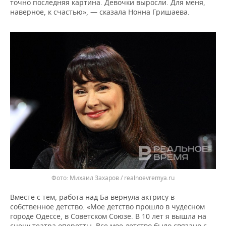
точно последняя картина. Девочки выросли. Для меня,
наверное, к счастью», — сказала Нонна Гришаева.
Михаил Захаров / realnoevremya.ru
Вместе с тем, работа над Ба вернула актрису в
собственное детство. «Мое детство прошло в чудесном
городе Одессе, в Советском Союзе. В 10 лет я вышла на
сцену театра оперетты. Все мое детство было связано с