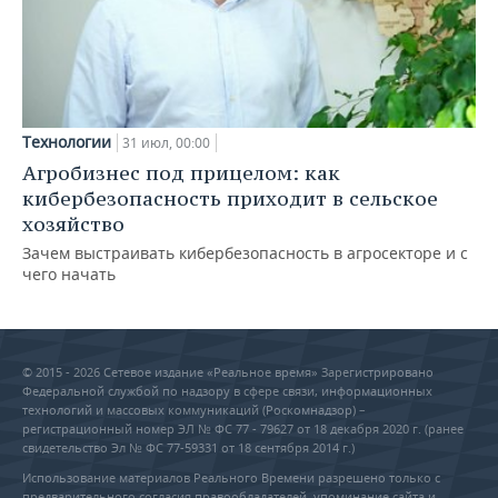
Технологии
31 июл, 00:00
Агробизнес под прицелом: как
кибербезопасность приходит в сельское
хозяйство
Зачем выстраивать кибербезопасность в агросекторе и с
чего начать
© 2015 - 2026 Сетевое издание «Реальное время» Зарегистрировано
Федеральной службой по надзору в сфере связи, информационных
технологий и массовых коммуникаций (Роскомнадзор) –
регистрационный номер ЭЛ № ФС 77 - 79627 от 18 декабря 2020 г. (ранее
свидетельство Эл № ФС 77-59331 от 18 сентября 2014 г.)
Использование материалов Реального Времени разрешено только с
предварительного согласия правообладателей, упоминание сайта и