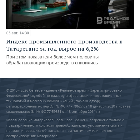
05 авг, 14:30
Индекс промышленного производства в
Татарстане за год вырос на 6,2%
При этом показатели более чем половины
обрабатывающих производств снизились
© 2015 - 2026 Сетевое издание «Реальное время» Зарегистрировано
Федеральной службой по надзору в сфере связи, информационных
технологий и массовых коммуникаций (Роскомнадзор) –
регистрационный номер ЭЛ № ФС 77 - 79627 от 18 декабря 2020 г. (ранее
свидетельство Эл № ФС 77-59331 от 18 сентября 2014 г.)
Использование материалов Реального Времени разрешено только с
предварительного согласия правообладателей, упоминание сайта и
прямая гиперссылка обязательны при частичном или полном
воспроизведении материалов.