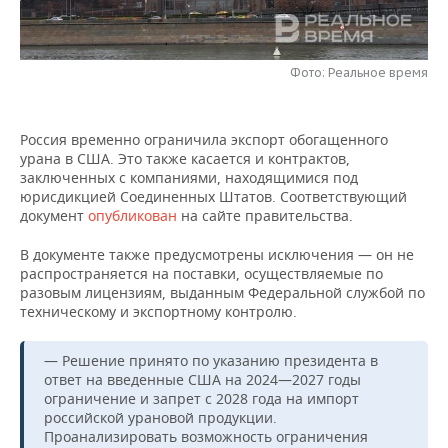
НЕФТЕХИМИЯ
РОЗНИЧНАЯ ТОРГОВЛЯ
НОВОСТИ ТЕХНОЛОГИЙ
МЕРОПРИЯТИЯ
НЕФТЬ
Фото: Реальное время
ТРАНСПОРТ
IT
НОВОСТИ МЕРОПРИЯТИЙ
СПОРТ
ОПК
УСЛУГИ
МЕДИА
ВЫЕЗДНАЯ РЕДАКЦИЯ
НОВОСТИ СПОРТА
ОБЩЕСТВО
Россия временно ограничила экспорт обогащенного
ЭНЕРГЕТИКА
урана в США. Это также касается и контрактов,
ТЕЛЕКОММУНИКАЦИИ
БИЗНЕС-БРАНЧИ
ФУТБОЛ
НОВОСТИ ОБЩЕСТВА
ФОТОГАЛЕРЕЯ
заключенных с компаниями, находящимися под
юрисдикцией Соединенных Штатов. Соответствующий
документ
опубликован
на сайте правительства.
ONLINE-КОНФЕРЕНЦИИ
ХОККЕЙ
ВЛАСТЬ
СЮЖЕТЫ
В документе также предусмотрены исключения — он не
ОТКРЫТАЯ ЛЕКЦИЯ
БАСКЕТБОЛ
ИНФРАСТРУКТУРА
СПРАВОЧНИК
распространяется на поставки, осуществляемые по
разовым лицензиям, выданным Федеральной службой по
техническому и экспортному контролю.
ВОЛЕЙБОЛ
ИСТОРИЯ
СПИСОК ПЕРСОН
ПОЛНАЯ ВЕРСИЯ
КИБЕРСПОРТ
КУЛЬТУРА
СПИСОК КОМПАНИЙ
— Решение принято по указанию президента в
ответ на введенные США на 2024—2027 годы
ограничение и запрет с 2028 года на импорт
ФИГУРНОЕ КАТАНИЕ
МЕДИЦИНА
российской урановой продукции.
Проанализировать возможность ограничения