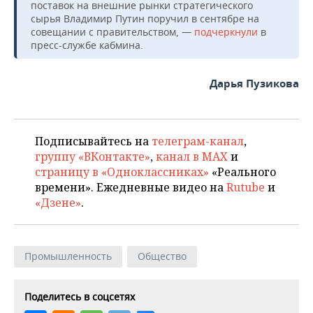
ВОДНЫЕ ВИДЫ СПОРТА
ОБРАЗОВАНИЕ
поставок на внешние рынки стратегического
сырья Владимир Путин поручил в сентябре на
совещании с правительством, —
подчеркнули
в
ХОККЕЙ С МЯЧОМ
ПРОИСШЕСТВИЯ
пресс-службе кабмина.
Дарья Пузикова
Подписывайтесь на
телеграм-канал
,
группу «ВКонтакте»
,
канал в MAX
и
страницу в «Одноклассниках»
«Реального
времени». Ежедневные видео на
Rutube
и
«Дзене»
.
Промышленность
Общество
Поделитесь в соцсетях