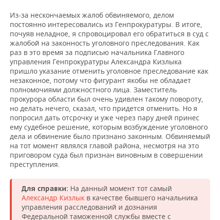
Из-за нескончаемых жалоб обвиняемого, делом
постоянно интересовались из Генпрокуратуры. В итоге,
почуяв неладное, я спровоцировал его обратиться в суд с
жалобой на законность уголовного преследования. Как
раз в это время за подписью начальника Главного
управления Генпрокуратуры Александра Кизлыка
пришло указание отменить уголовное преследование как
незаконное, потому что фигурант якобы не обладает
полномочиями должностного лица. Заместитель
прокурора области был очень удивлен такому повороту,
но делать нечего, сказал, что придется отменить. Но я
попросил дать отсрочку и уже через пару дней принес
ему судебное решение, которым возбуждение уголовного
дела и обвинение было признано законным. Обвиняемый
на тот момент являлся главой района, несмотря на это
приговором суда был признан виновным в совершении
преступления.
На данный момент тот самый
Для справки:
Александр Кизлык
в качестве бывшего начальника
управления расследований и дознания
Федеральной таможенной службы вместе с