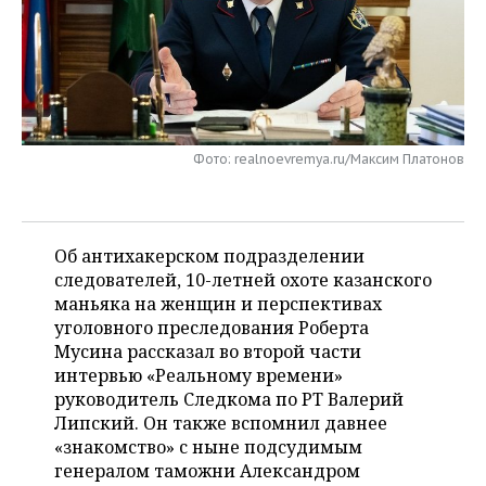
НЕФТЕХИМИЯ
РОЗНИЧНАЯ ТОРГОВЛЯ
НОВОСТИ ТЕХНОЛОГИЙ
МЕРОПРИЯТИЯ
НЕФТЬ
ТРАНСПОРТ
IT
НОВОСТИ МЕРОПРИЯТИЙ
СПОРТ
ОПК
УСЛУГИ
МЕДИА
ВЫЕЗДНАЯ РЕДАКЦИЯ
НОВОСТИ СПОРТА
ОБЩЕСТВО
ЭНЕРГЕТИКА
Фото: realnoevremya.ru/Максим Платонов
ТЕЛЕКОММУНИКАЦИИ
БИЗНЕС-БРАНЧИ
ФУТБОЛ
НОВОСТИ ОБЩЕСТВА
ФОТОГАЛЕРЕЯ
ONLINE-КОНФЕРЕНЦИИ
ХОККЕЙ
ВЛАСТЬ
СЮЖЕТЫ
Об антихакерском подразделении
следователей, 10-летней охоте казанского
ОТКРЫТАЯ ЛЕКЦИЯ
БАСКЕТБОЛ
ИНФРАСТРУКТУРА
СПРАВОЧНИК
маньяка на женщин и перспективах
уголовного преследования Роберта
ВОЛЕЙБОЛ
ИСТОРИЯ
СПИСОК ПЕРСОН
ПОЛНАЯ ВЕРСИЯ
Мусина рассказал во второй части
интервью «Реальному времени»
КИБЕРСПОРТ
КУЛЬТУРА
СПИСОК КОМПАНИЙ
руководитель Следкома по РТ Валерий
Липский. Он также вспомнил давнее
ФИГУРНОЕ КАТАНИЕ
МЕДИЦИНА
«знакомство» с ныне подсудимым
генералом таможни Александром