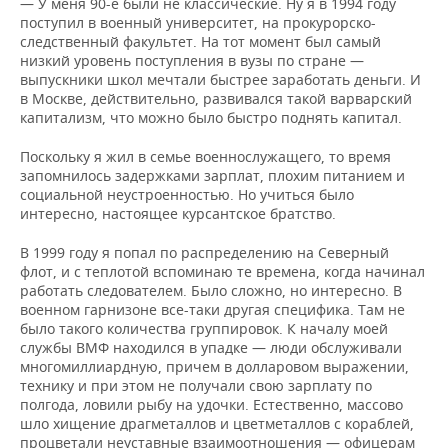
— У меня 90-е были не классические. Ну я в 1994 году
поступил в военный университет, на прокурорско-
следственный факультет. На тот момент был самый
низкий уровень поступления в вузы по стране —
выпускники школ мечтали быстрее заработать деньги. И
в Москве, действительно, развивался такой варварский
капитализм, что можно было быстро поднять капитал.
Поскольку я жил в семье военнослужащего, то время
запомнилось задержками зарплат, плохим питанием и
социальной неустроенностью. Но учиться было
интересно, настоящее курсантское братство.
В 1999 году я попал по распределению на Северный
флот, и с теплотой вспоминаю те времена, когда начинал
работать следователем. Было сложно, но интересно. В
военном гарнизоне все-таки другая специфика. Там не
было такого количества группировок. К началу моей
службы ВМФ находился в упадке — люди обслуживали
многомиллиардную, причем в долларовом выражении,
технику и при этом не получали свою зарплату по
полгода, ловили рыбу на удочки. Естественно, массово
шло хищение драгметаллов и цветметаллов с кораблей,
процветали неуставные взаимоотношения — офицерам