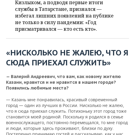
ВОДНЫЕ ВИДЫ СПОРТА
ОБРАЗОВАНИЕ
Кизлыком, а подводя первые итоги
службы в Татарстане, признался —
ХОККЕЙ С МЯЧОМ
ПРОИСШЕСТВИЯ
избегал лишних появлений на публике
не только в силу пандемии: «Год
присматривался — кто есть кто».
«НИСКОЛЬКО НЕ ЖАЛЕЮ, ЧТО Я
СЮДА ПРИЕХАЛ СЛУЖИТЬ»
— Валерий Андреевич, что вам, как новому жителю
Казани, нравится и не нравится в нашем городе?
Появились любимые места?
— Казань мне понравилась, красивый современный
город — один из лучших в России. Нисколько не жалею,
что я сюда приехал служить. Потихоньку этот город тоже
становится моей родиной. Поскольку я родился в семье
военнослужащего, постоянно перемещался, то мне город
и люди, которые здесь проживают, близки по духу.
Постепенно принимаю гостей и рассказываю, как у нас