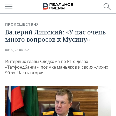
РЕГИОНЫ
ПРОИСШЕСТВИЯ
Валерий Липский: «У нас очень
БАШКОРТОСТАН
НОВОСТИ
много вопросов к Мусину»
ТАТАРСТАН
АНАЛИТИКА
00:00, 28.04.2021
УДМУРТИЯ
НОВОСТИ АНАЛИТИКИ
ЭКОНОМИКА
Интервью главы Следкома по РТ о делах
ДЕКЛАРАЦИИ О ДОХОДАХ
НОВОСТИ ЭКОНОМИКИ
ПРОМЫШЛЕННОСТЬ
«Татфондбанка», поимке маньяков и своих «лихих
90-х». Часть вторая
КОРОЛИ ГОСЗАКАЗА ПФО
ФИНАНСЫ
НОВОСТИ
НЕДВИЖИМОСТЬ
ПРОМЫШЛЕННОСТИ
ВУЗЫ ТАТАРСТАНА
БАНКИ
НОВОСТИ НЕДВИЖИМОСТИ
АВТО
АГРОПРОМ
КОМУ ПРИНАДЛЕЖАТ
БЮДЖЕТ
НОВОСТИ АВТО
БИЗНЕС
ТОРГОВЫЕ ЦЕНТРЫ
МАШИНОСТРОЕНИЕ
ТАТАРСТАНА
ИНВЕСТИЦИИ
НОВОСТИ БИЗНЕСА
ТЕХНОЛОГИИ