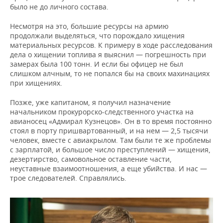
было не до личного состава.
Несмотря на это, большие ресурсы на армию
продолжали выделяться, что порождало хищения
материальных ресурсов. К примеру в ходе расследования
дела о хищении топлива я выяснил — погрешность при
замерах была 100 тонн. И если бы офицер не был
слишком алчным, то не попался бы на своих махинациях
при хищениях.
Позже, уже капитаном, я получил назначение
начальником прокурорско-следственного участка на
авианосец «Адмирал Кузнецов». Он в то время постоянно
стоял в порту пришвартованный, и на нем — 2,5 тысячи
человек, вместе с авиакрылом. Там были те же проблемы
с зарплатой, и большое число преступлений — хищения,
дезертирство, самовольное оставление части,
неуставные взаимоотношения, а еще убийства. И нас —
трое следователей. Справлялись.