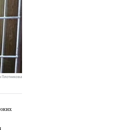
а Плотникова
токих
и