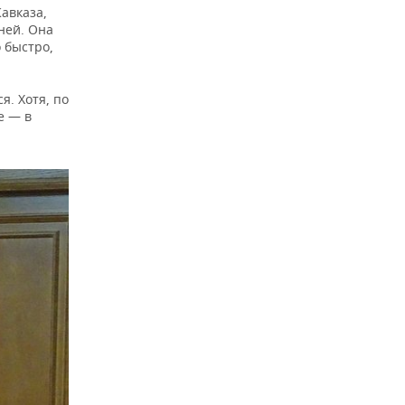
авказа,
ней. Она
 быстро,
я. Хотя, по
е — в