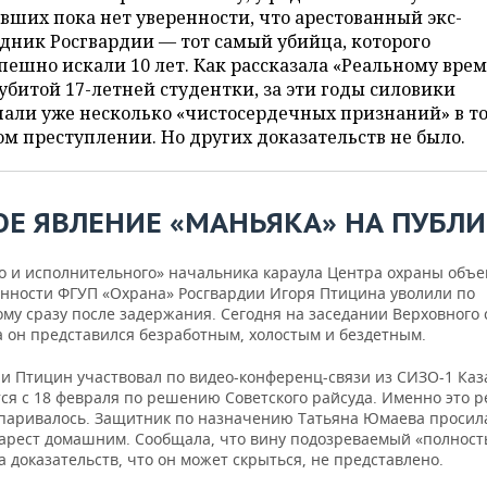
ших пока нет уверенности, что арестованный экс-
дник Росгвардии — тот самый убийца, которого
пешно искали 10 лет. Как рассказала «Реальному вре
убитой 17-летней студентки, за эти годы силовики
чали уже несколько «чистосердечных признаний» в т
м преступлении. Но других доказательств не было.
ОЕ ЯВЛЕНИЕ «МАНЬЯКА» НА ПУБЛ
о и исполнительного» начальника караула Центра охраны объе
ности ФГУП «Охрана» Росгвардии Игоря Птицина уволили по
му сразу после задержания. Сегодня на заседании Верховного 
а он представился безработным, холостым и бездетным.
ии Птицин участвовал по видео-конференц-связи из СИЗО-1 Каз
тся с 18 февраля по решению Советского райсуда. Именно это 
спаривалось. Защитник по назначению Татьяна Юмаева просил
арест домашним. Сообщала, что вину подозреваемый «полнос
а доказательств, что он может скрыться, не представлено.