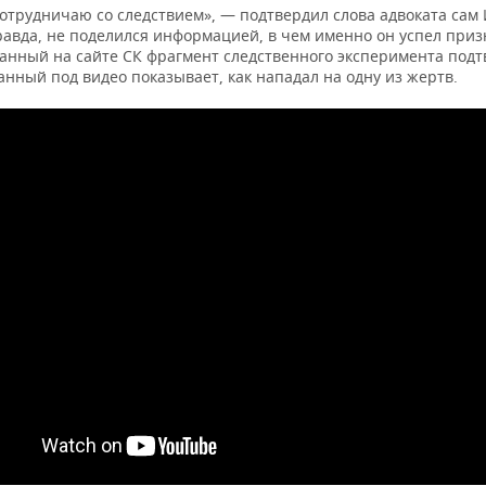
сотрудничаю со следствием», — подтвердил слова адвоката сам
равда, не поделился информацией, в чем именно он успел приз
анный на сайте СК фрагмент следственного эксперимента под
нный под видео показывает, как нападал на одну из жертв.