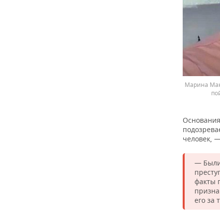
Марина Макс
по
Основания 
подозрева
человек, 
— Были
престу
факты 
призна
его за 