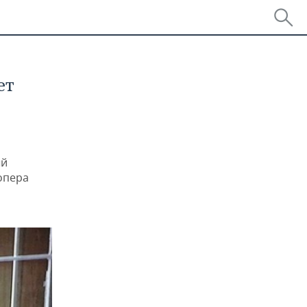
ет
ый
опера