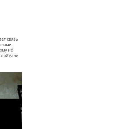
ет связь
алами,
ому не
о поймали