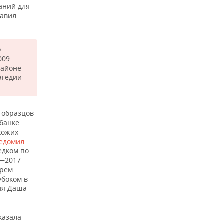
аний для
тавил
о
009
районе
агедии
 образцов
банке.
хожих
едомил
едком по
9—2017
трем
убоком в
дия Даша
казала