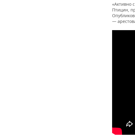
«Активно 
Птицин, п
Опубликов
— арестова