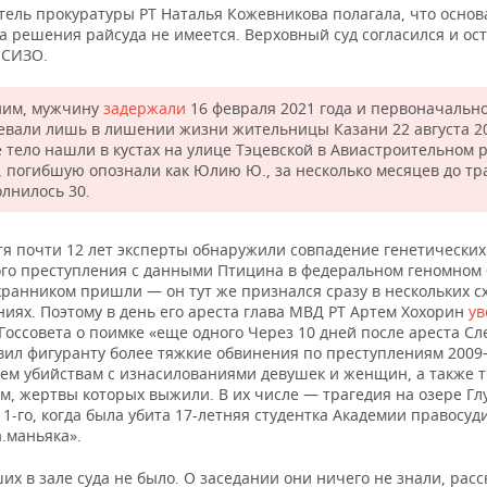
тель прокуратуры РТ Наталья Кожевникова полагала, что основ
а решения райсуда не имеется. Верховный суд согласился и ос
 СИЗО.
им, мужчину
задержали
16 февраля 2021 года и первоначальн
евали лишь в лишении жизни жительницы Казани 22 августа 2
Ее тело нашли в кустах на улице Тэцевской в Авиастроительном 
, погибшую опознали как Юлию Ю., за несколько месяцев до тр
олнилось 30.
тя почти 12 лет эксперты обнаружили совпадение генетических
того преступления с данными Птицина в федеральном геномном 
хранником пришли — он тут же признался сразу в нескольких с
иях. Поэтому в день его ареста глава МВД РТ Артем Хохорин
ув
Госсовета о поимке «еще одного Через 10 дней после ареста Сл
вил фигуранту более тяжкие обвинения по преступлениям 200
рем убийствам с изнасилованиями девушек и женщин, а также 
м, жертвы которых выжили. В их числе — трагедия на озере Гл
11-го, когда была убита 17-летняя студентка Академии правосу
.маньяка».
х в зале суда не было. О заседании они ничего не знали, расс