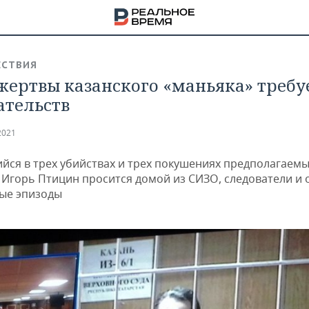
СТВИЯ
жертвы казанского «маньяка» требу
ательств
2021
йся в трех убийствах и трех покушениях предполагаем
 Игорь Птицин просится домой из СИЗО, следователи и 
ые эпизоды
НА