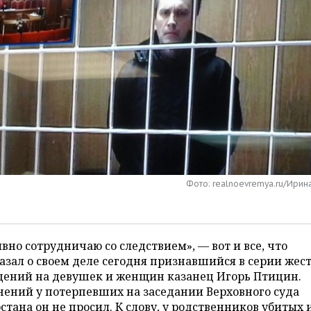
Фото: realnoevremya.ru/Ирин
вно сотрудничаю со следствием», — вот и все, что
азал о своем деле сегодня признавшийся в серии жес
дений на девушек и женщин казанец Игорь Птицин.
ений у потерпевших на заседании Верховного суда
стана он не просил. К слову, у родственников убитых 