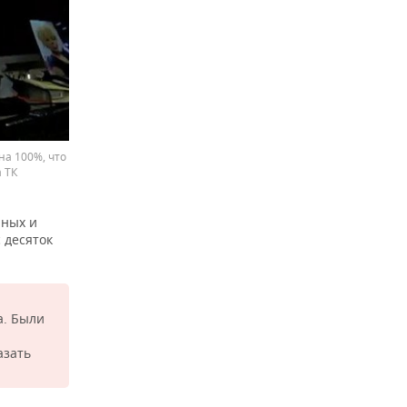
на 100%, что
 ТК
нных и
 десяток
а. Были
азать