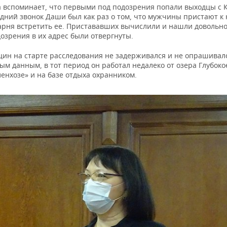
 вспоминает, что первыми под подозрения попали выходцы с К
дний звонок Даши был как раз о том, что мужчины пристают к 
арня встретить ее. Пристававших вычислили и нашли довольно
озрения в их адрес были отвергнуты.
ин на старте расследования не задерживался и не опрашивалс
м данным, в тот период он работал недалеко от озера Глубоко
енхозе» и на базе отдыха охранником.