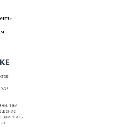
мени»
ом
ИКЕ
ктов
суда
ани. Там
решение
а заменить
тью