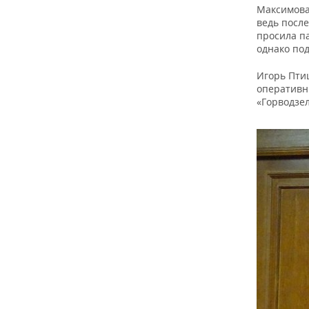
Максимова
ведь после
просила п
однако под
Игорь Птиц
оперативны
«Горводзел