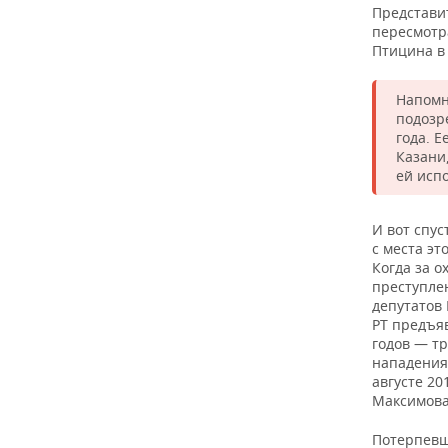
Представи
пересмотр
Птицина в
Напомн
подозр
года. 
Казани
ей исп
И вот спус
с места э
Когда за о
преступлен
депутатов 
РТ предъя
годов — т
нападения
августе 20
Максимова
Потерпевши