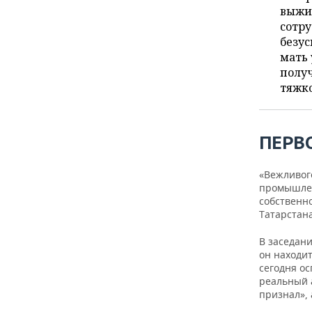
ВОДНЫЕ ВИДЫ СПОРТА
ОБРАЗОВАНИЕ
выжив
сотру
ХОККЕЙ С МЯЧОМ
ПРОИСШЕСТВИЯ
безус
мать 
полу
тяжко
ПЕРВ
«Вежливог
промышлен
собственно
Татарстан
В заседан
он находи
сегодня о
реальный 
признал», 