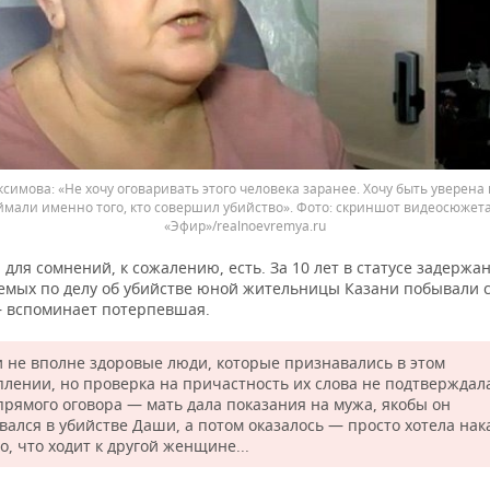
имова: «Не хочу оговаривать этого человека заранее. Хочу быть уверена 
ймали именно того, кто совершил убийство».
скриншот видеосюжета
«Эфир»/realnoevremya.ru
для сомнений, к сожалению, есть. За 10 лет в статусе задержа
емых по делу об убийстве юной жительницы Казани побывали с
— вспоминает потерпевшая.
 не вполне здоровые люди, которые признавались в этом
плении, но проверка на причастность их слова не подтверждал
прямого оговора — мать дала показания на мужа, якобы он
вался в убийстве Даши, а потом оказалось — просто хотела нак
то, что ходит к другой женщине...