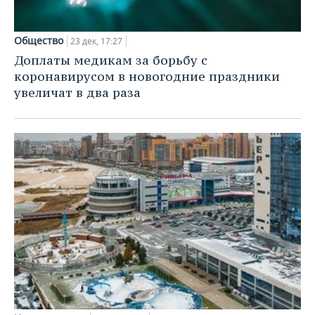
ВОДНЫЕ ВИДЫ СПОРТА
ОБРАЗОВАНИЕ
ХОККЕЙ С МЯЧОМ
ПРОИСШЕСТВИЯ
Общество
23 дек, 17:27
Доплаты медикам за борьбу с
коронавирусом в новогодние праздники
увеличат в два раза