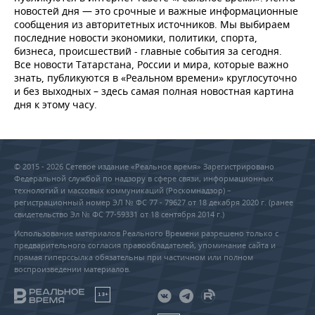
новостей дня — это срочные и важные информационные
сообщения из авторитетных источников. Мы выбираем
последние новости экономики, политики, спорта,
бизнеса, происшествий - главные события за сегодня.
Все новости Татарстана, России и мира, которые важно
знать, публикуются в «Реальном времени» круглосуточно
и без выходных – здесь самая полная новостная картина
дня к этому часу.
© 2015 - 2026 Сетевое издание «Реальное время» Зарегистрировано
Федеральной службой по надзору в сфере связи, информационных
технологий и массовых коммуникаций (Роскомнадзор) –
регистрационный номер ЭЛ № ФС 77 - 79627 от 18 декабря 2020 г. (ранее
свидетельство Эл № ФС 77-59331 от 18 сентября 2014 г.)
Использование материалов Реального Времени разрешено только с
предварительного согласия правообладателей, упоминание сайта и
прямая гиперссылка обязательны при частичном или полном
воспроизведении материалов.
18+