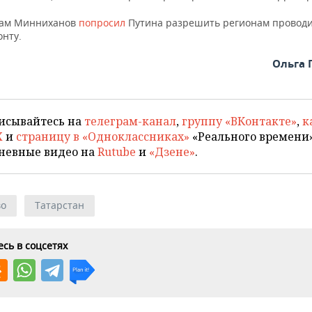
там Минниханов
попросил
Путина разрешить регионам проводи
онту.
Ольга 
исывайтесь на
телеграм-канал
,
группу «ВКонтакте»
,
к
X
и
страницу в «Одноклассниках»
«Реального времени»
невные видео на
Rutube
и
«Дзене»
.
во
Татарстан
сь в соцсетях