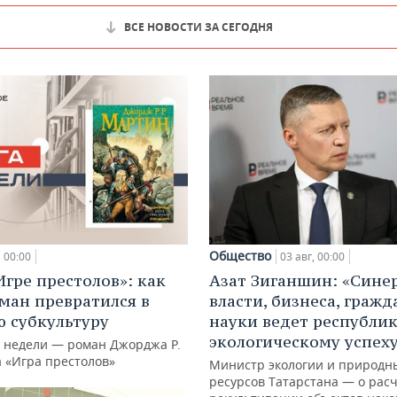
ВСЕ НОВОСТИ ЗА СЕГОДНЯ
Общество
00:00
03 авг, 00:00
Игре престолов»: как
Азат Зиганшин: «Сине
ман превратился в
власти, бизнеса, гражд
 субкультуру
науки ведет республик
экологическому успех
й недели — роман Джорджа Р.
а «Игра престолов»
Министр экологии и природн
ресурсов Татарстана — о расч