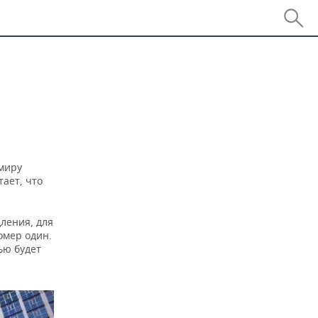
миру
тает, что
ления, для
омер один.
ью будет