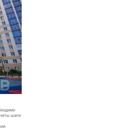
бходимо
иняты шаги
ии.