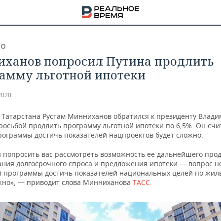
ВО
ханов попросил Путина продлить
амму льготной ипотеки
2020
 Татарстана Рустам Минниханов обратился к президенту Влади
росьбой продлить программу льготной ипотеки по 6,5%. Он счи
программы достичь показателей нацпроектов будет сложно.
ы попросить вас рассмотреть возможность ее дальнейшего прод
ния долгосрочного спроса и предложения ипотеки — вопрос н
й программы достичь показателей национальных целей по жил
жно», — приводит слова Минниханова
ТАСС.
НА