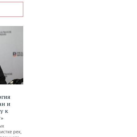
ргия
ан и
у к
у»
ых
истке рек,