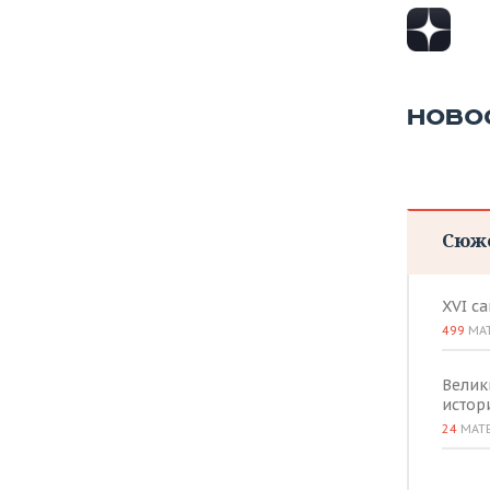
НОВО
Сюж
XVI с
499
МА
Велик
истор
24
МАТ