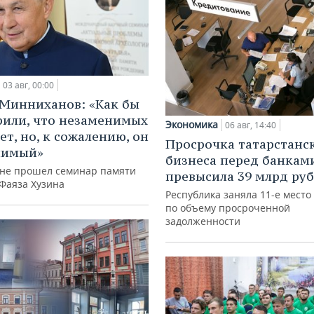
03 авг, 00:00
Минниханов: «Как бы
рили, что незаменимых
Экономика
06 авг, 14:40
ет, но, к сожалению, он
Просрочка татарстанс
нимый»
бизнеса перед банкам
ане прошел семинар памяти
превысила 39 млрд ру
 Фаяза Хузина
Республика заняла 11-е место
по объему просроченной
задолженности