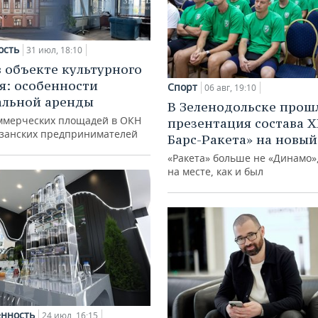
ость
31 июл, 18:10
в объекте культурного
я: особенности
Спорт
06 авг, 19:10
альной аренды
В Зеленодольске прош
ммерческих площадей в ОКН
презентация состава Х
азанских предпринимателей
Барс-Ракета» на новый
«Ракета» больше не «Динамо»,
на месте, как и был
нность
24 июл, 16:15