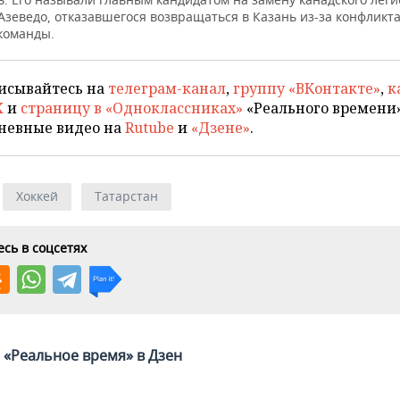
зеведо, отказавшегося возвращаться в Казань из-за конфликт
команды.
исывайтесь на
телеграм-канал
,
группу «ВКонтакте»
,
к
X
и
страницу в «Одноклассниках»
«Реального времени»
невные видео на
Rutube
и
«Дзене»
.
Хоккей
Татарстан
сь в соцсетях
«Реальное время» в Дзен