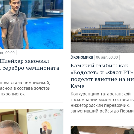
вг, 00:00
Экономика
06 авг, 00:00
Шлейхер завоевал
Камский гамбит: как
и серебро чемпионата
«Водолет» и «Флот РТ»
поделят влияние на н
упова стала чемпионкой,
Каме
асной в составе золотой
Конкуренцию татарстанской
инхронисток
госкомпании может составить
нижегородский перевозчик,
запустивший рейсы до Перми