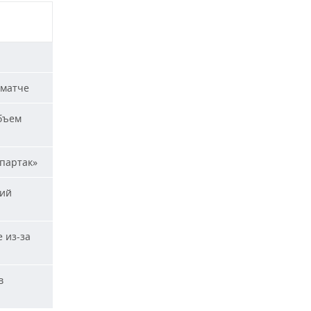
 матче
бъем
Спартак»
кий
 из-за
в