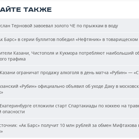
ТАЙТЕ ТАКЖЕ
слан Терновой завоевал золото ЧЕ по прыжкам в воду
к Барс» в серии буллитов победил «Нефтяник» в товарищеском
тели Казани, Чистополя и Кукмора потребляют наибольший о
ого трафика
Казани ограничат продажу алкоголя в день матча «Рубин» — «
занский «Рубин» официально объявил об уходе Даку в московс
к»
Екатеринбурге отложили старт Спартакиады по хоккею на траве
й опасности
точник: «Ак Барс» получит 10 млн рублей за обмен Мифтахова 
й»