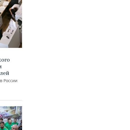
кого
и
блей
 в России