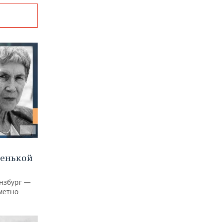
ленькой
нзбург —
аметно