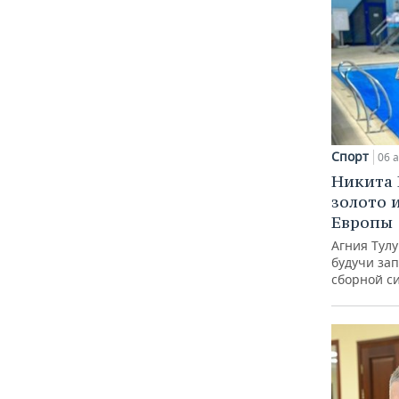
Спорт
06 а
Никита 
золото 
Европы
Агния Тул
будучи зап
сборной с