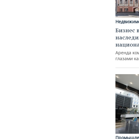
Недвижим
Бизнес 
наследи
национ
Аренда ко
глазами к
Промышле