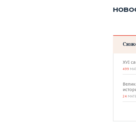
ВОДНЫЕ ВИДЫ СПОРТА
ОБРАЗОВАНИЕ
НОВО
ХОККЕЙ С МЯЧОМ
ПРОИСШЕСТВИЯ
Сюж
XVI с
499
МА
Велик
истор
24
МАТ