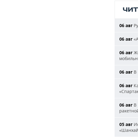
ЧИ
Ру
06 авг
«А
06 авг
Жи
06 авг
мобильн
В 
06 авг
Ка
06 авг
«Спарта
В 
06 авг
ракетно
Ис
05 авг
«Шанха