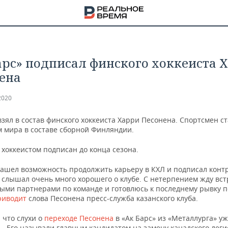
арс» подписал финского хоккеиста 
ена
2020
взял в состав финского хоккеиста Харри Песонена. Спортсмен с
 мира в составе сборной Финляндии.
 хоккеистом подписан до конца сезона.
нашел возможность продолжить карьеру в КХЛ и подписал контр
 слышал очень много хорошего о клубе. С нетерпением жду вст
ыми партнерами по команде и готовлюсь к последнему рывку п
риводит
слова Песонена пресс-служба казанского клуба.
НА
 что слухи о
переходе Песонена
в «Ак Барс» из «Металлурга» у
ь. Его называли главным кандидатом на замену канадского лег