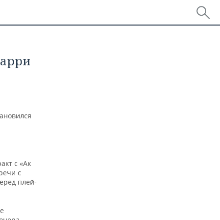
Харри
тановился
акт с «Ак
речи с
еред плей-
же
ионера