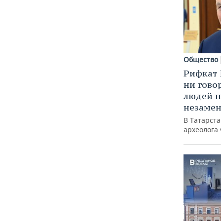
Общество
Рифкат 
ни гово
людей н
незаме
В Татарст
археолога