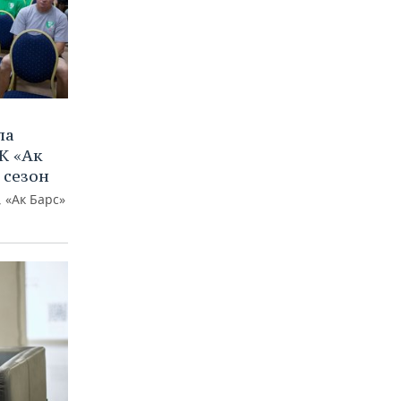
ла
К «Ак
 сезон
 «Ак Барс»